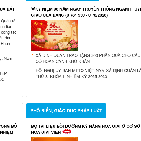
HỦA ĐẤT
🌟KỶ NIỆM 96 NĂM NGÀY TRUYỀN THỐNG NGÀNH TUY
GIÁO CỦA ĐẢNG (01/8/1930 - 01/8/2026)
 Quán tỏ
nh liên
 công tác
ên địa
 Phan
XÃ ĐỊNH QUÁN TRAO TẶNG 200 PHẦN QUÀ CHO CÁC
iệt Nam -
CÓ HOÀN CẢNH KHÓ KHĂN
HỘI NGHỊ ỦY BAN MTTQ VIỆT NAM XÃ ĐỊNH QUÁN L
IẾP
THỨ 3, KHÓA I, NHIỆM KỲ 2025-2030
ỌC
PHỔ BIẾN, GIÁO DỤC PHÁP LUẬT
CÔNG BỐ
BỘ TÀI LIỆU BỒI DƯỠNG KỸ NĂNG HOÀ GIẢI Ở CƠ SỞ
 NHIỆM
HOÀ GIẢI VIÊN