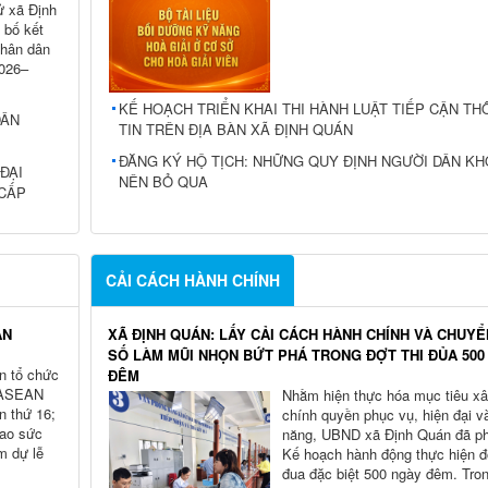
ử xã Định
 bố kết
nhân dân
2026–
KẾ HOẠCH TRIỂN KHAI THI HÀNH LUẬT TIẾP CẬN T
DÂN
TIN TRÊN ĐỊA BÀN XÃ ĐỊNH QUÁN
ĐĂNG KÝ HỘ TỊCH: NHỮNG QUY ĐỊNH NGƯỜI DÂN K
ĐẠI
NÊN BỎ QUA
 CẤP
CẢI CÁCH HÀNH CHÍNH
AN
XÃ ĐỊNH QUÁN: LẤY CẢI CÁCH HÀNH CHÍNH VÀ CHUYỂ
SỐ LÀM MŨI NHỌN BỨT PHÁ TRONG ĐỢT THI ĐỦA 500
n tổ chức
ĐÊM
 ASEAN
Nhằm hiện thực hóa mục tiêu x
n thứ 16;
chính quyền phục vụ, hiện đại v
cao sức
năng, UBND xã Định Quán đã ph
m dự lễ
Kế hoạch hành động thực hiện đợ
đua đặc biệt 500 ngày đêm. Tron