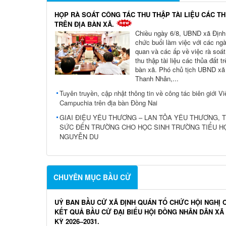
HỌP RÀ SOÁT CÔNG TÁC THU THẬP TÀI LIỆU CÁC T
TRÊN ĐỊA BÀN XÃ.
Chiều ngày 6/8, UBND xã Định
chức buổi làm việc với các ngà
quan và các ấp về việc rà soát
thu thập tài liệu các thủa đất tr
bàn xã. Phó chủ tịch UBND xã
Thanh Nhân,...
Tuyên truyền, cập nhật thông tin về công tác biên giới V
Campuchia trên địa bàn Đồng Nai
GIAI ĐIỆU YÊU THƯƠNG – LAN TỎA YÊU THƯƠNG, T
SỨC ĐẾN TRƯỜNG CHO HỌC SINH TRƯỜNG TIỂU H
NGUYỄN DU
CHUYÊN MỤC BẦU CỬ
UỶ BAN BẦU CỬ XÃ ĐỊNH QUÁN TỔ CHỨC HỘI NGHỊ 
KẾT QUẢ BẦU CỬ ĐẠI BIỂU HỘI ĐỒNG NHÂN DÂN XÃ
KỲ 2026–2031.