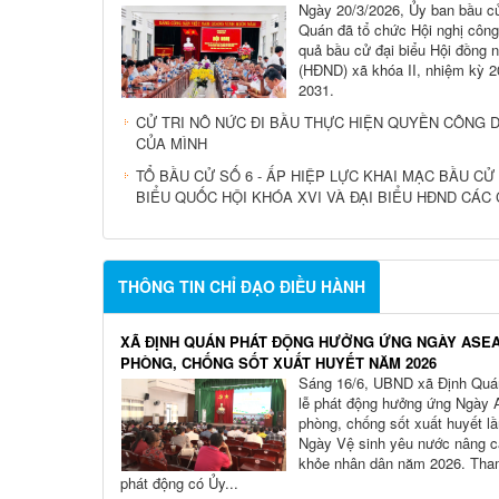
Ngày 20/3/2026, Ủy ban bầu c
Quán đã tổ chức Hội nghị công
quả bầu cử đại biểu Hội đồng 
(HĐND) xã khóa II, nhiệm kỳ 
2031.
CỬ TRI NÔ NỨC ĐI BẦU THỰC HIỆN QUYỀN CÔNG 
CỦA MÌNH
TỔ BẦU CỬ SỐ 6 - ẤP HIỆP LỰC KHAI MẠC BẦU CỬ 
BIỂU QUỐC HỘI KHÓA XVI VÀ ĐẠI BIỂU HĐND CÁC
THÔNG TIN CHỈ ĐẠO ĐIỀU HÀNH
XÃ ĐỊNH QUÁN PHÁT ĐỘNG HƯỞNG ỨNG NGÀY ASE
PHÒNG, CHỐNG SỐT XUẤT HUYẾT NĂM 2026
Sáng 16/6, UBND xã Định Quá
lễ phát động hưởng ứng Ngày
phòng, chống sốt xuất huyết lầ
Ngày Vệ sinh yêu nước nâng 
khỏe nhân dân năm 2026. Tha
phát động có Ủy...