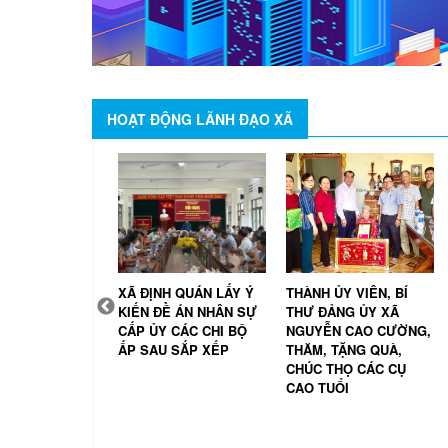
HOẠT ĐỘNG LÃNH ĐẠO XÃ
H QUÁN CÔNG
XÃ ĐỊNH QUÁN LẤY Ý
THÀNH ỦY VIÊN, BÍ
 NGHỊ QUYẾT,
KIẾN ĐỀ ÁN NHÂN SỰ
THƯ ĐẢNG ỦY XÃ
ĐỊNH VỀ SẮP
CẤP ỦY CÁC CHI BỘ
NGUYỄN CAO CƯỜNG,
HÀNH LẬP VÀ
ẤP SAU SẮP XẾP
THĂM, TẶNG QUÀ,
NH NHÂN SỰ
CHÚC THỌ CÁC CỤ
 MỚI
CAO TUỔI