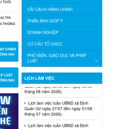
ỆU TUỔI
CẢI CÁCH HÀNH CHÍNH
AI THI
PHẢN ÁNH GIÓP Ý
ẬN THÔNG
DOANH NGHIỆP
CƠ CẤU TỔ CHỨC
NH CHÍNH
ỒNG NAI
PHỔ BIẾN, GIÁO DỤC VÀ PHÁP
LUẬT
Lịch làm việc tuần UBND xã Định
Quán (từ ngày 03/08 đến ngày 08/08 -
ÁP LUẬT
LỊCH LÀM VIỆC
tháng 08 năm 2026).
ỒNG NAI
Lịch làm việc tuần UBND xã Định
Quán (từ ngày 27/07 đến ngày 01/08 -
tháng 07 năm 2026).
Lịch làm việc tuần UBND xã Định
Quán (từ ngày 20/07 đến ngày 26/07 -
tháng 07 năm 2026).