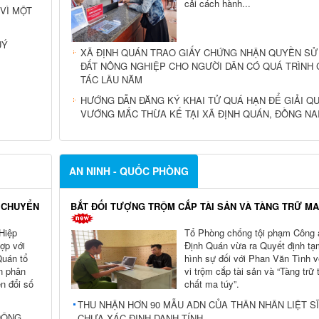
cải cách hành...
VÌ MỘT
UÝ
XÃ ĐỊNH QUÁN TRAO GIẤY CHỨNG NHẬN QUYỀN SỬ
ĐẤT NÔNG NGHIỆP CHO NGƯỜI DÂN CÓ QUÁ TRÌNH
TÁC LÂU NĂM
HƯỚNG DẪN ĐĂNG KÝ KHAI TỬ QUÁ HẠN ĐỂ GIẢI Q
VƯỚNG MẮC THỪA KẾ TẠI XÃ ĐỊNH QUÁN, ĐỒNG NA
AN NINH - QUỐC PHÒNG
À CHUYỂN
BẮT ĐỐI TƯỢNG TRỘM CẮP TÀI SẢN VÀ TÀNG TRỮ MA
Hiệp
Tổ Phòng chống tội phạm Công 
ợp với
Định Quán vừa ra Quyết định tạ
Quán tổ
hình sự đối với Phan Văn Tình 
n phân
vi trộm cắp tài sản và “Tàng trữ 
ển đổi số
chất ma túy”.
THU NHẬN HƠN 90 MẪU ADN CỦA THÂN NHÂN LIỆT SĨ
ĐỘNG
CHƯA XÁC ĐỊNH DANH TÍNH