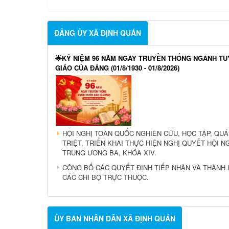
ĐẢNG ỦY XÃ ĐỊNH QUÁN
🌟KỶ NIỆM 96 NĂM NGÀY TRUYỀN THỐNG NGÀNH T
GIÁO CỦA ĐẢNG (01/8/1930 - 01/8/2026)
HỘI NGHỊ TOÀN QUỐC NGHIÊN CỨU, HỌC TẬP, QU
TRIỆT, TRIỂN KHAI THỰC HIỆN NGHỊ QUYẾT HỘI N
TRUNG ƯƠNG BA, KHÓA XIV.
CÔNG BỐ CÁC QUYẾT ĐỊNH TIẾP NHẬN VÀ THÀNH 
CÁC CHI BỘ TRỰC THUỘC.
ỦY BAN NHÂN DÂN XÃ ĐỊNH QUÁN