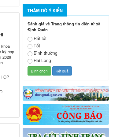
THĂM DÒ Ý KIẾN
Đánh giá về Trang thông tin điện tử xã
Định Quán
HỊ
Rất tốt
Tốt
 khóa
c kỳ họp
Bình thường
m 2026
Hài Lòng
ện
 HỌP
ẢO