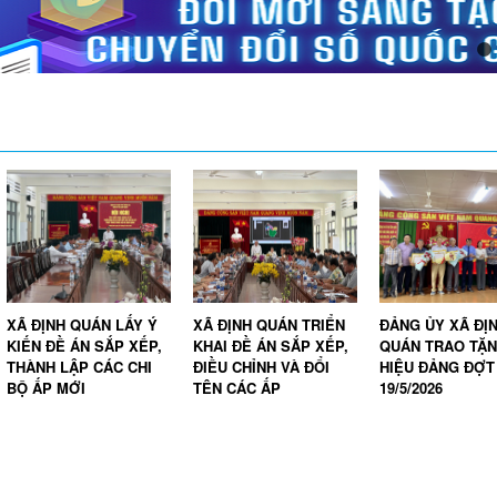
XÃ ĐỊNH QUÁN LẤY Ý
XÃ ĐỊNH QUÁN TRIỂN
ĐẢNG ỦY XÃ ĐỊ
KIẾN ĐỀ ÁN SẮP XẾP,
KHAI ĐỀ ÁN SẮP XẾP,
QUÁN TRAO TẶ
THÀNH LẬP CÁC CHI
ĐIỀU CHỈNH VÀ ĐỔI
HIỆU ĐẢNG ĐỢT
BỘ ẤP MỚI
TÊN CÁC ẤP
19/5/2026