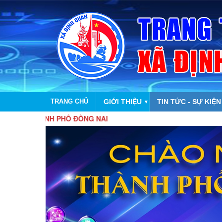
TRANG CHỦ
GIỚI THIỆU
TIN TỨC - SỰ KIỆN
▼
NH PHỐ ĐỒNG NAI