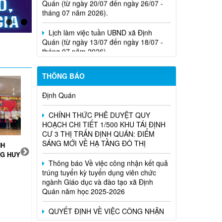
Lịch làm việc tuần UBND xã Định
Quán (từ ngày 13/07 đến ngày 18/07 -
tháng 07 năm 2026).
Nghị Quyết Về việc sắp xếp, điều
chỉnh, đổi tên các ấp trên địa bàn xã
Định Quán
THÔNG BÁO
CHÍNH THỨC PHÊ DUYỆT QUY
HOẠCH CHI TIẾT 1/500 KHU TÁI ĐỊNH
CƯ 3 THỊ TRẤN ĐỊNH QUÁN: ĐIỂM
SÁNG MỚI VỀ HẠ TẦNG ĐÔ THỊ
Thông báo Về việc công nhận kết quả
NH
CẢ HỆ THỐNG CHÍNH
KỲ HỌP THỨ 4 HĐND
CỤM TỔ
trúng tuyển kỳ tuyển dụng viên chức
NG HUY
TRỊ VÀO CUỘC VẬN
XÃ ĐỊNH QUÁN THÔNG
LUẬN C
ngành Giáo dục và đào tạo xã Định
ĐỘNG NGƯỜI DÂN
QUA 3 NGHỊ QUYẾT
TRƯỚC
Quán năm học 2025-2026
BÀN GIAO MẶT BẰNG
QUAN TRỌNG
THƯỜN
THỰC HIỆN DỰ ÁN
NĂM 20
QUYẾT ĐỊNH VỀ VIỆC CÔNG NHẬN
CAO TỐC DẦU GIÂY –
KẾT QUẢ TUYỂN DỤNG VIÊN CHỨC
TÂN PHÚ
NGÀNH GIÁO DỤC VÀ ĐÀO TẠO XÃ
ĐỊNH QUÁN NĂM HỌC 2025-2026