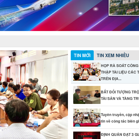
TIN MỚI
TIN XEM NHIỀU
HỌP RÀ SOÁT CÔNG
THẬP TÀI LIỆU CÁC
TRÊN ĐỊA...
BẮT ĐỐI TƯỢNG TR
TÀI SẢN VÀ TÀNG T
Tuyên truyền, cập nh
tin về công tác biên giớ
ĐỊNH QUÁN ĐẠT 3 GI