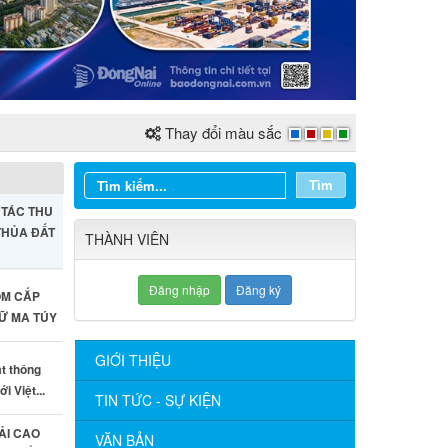
Thay đổi màu sắc
Tìm
 TÁC THU
 THỦA ĐẤT
THÀNH VIÊN
Đăng nhập
Đăng ký
ỘM CẮP
RỮ MA TÚY
GIỚI THIỆU
ật thông
i Việt...
TIN TỨC - SỰ KIỆN
ẢI CAO
VĂN BẢN