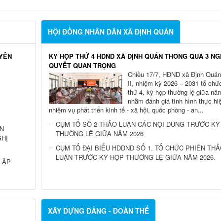
HỘI ĐỒNG NHÂN DÂN XÃ ĐỊNH QUÁN
UYÊN
KỲ HỌP THỨ 4 HĐND XÃ ĐỊNH QUÁN THÔNG QUA 3 NG
QUYẾT QUAN TRỌNG
Chiều 17/7, HĐND xã Định Quán
II, nhiệm kỳ 2026 – 2031 tổ chứ
thứ 4, kỳ họp thường lệ giữa nă
nhằm đánh giá tình hình thực hi
nhiệm vụ phát triển kinh tế - xã hội, quốc phòng - an...
CỤM TỔ SỐ 2 THẢO LUẬN CÁC NỘI DUNG TRƯỚC KỲ
ÁN
THƯỜNG LỆ GIỮA NĂM 2026
GHỊ
CỤM TỔ ĐẠI BIỂU HDDND SỐ 1. TỔ CHỨC PHIÊN TH
LUẬN TRƯỚC KỲ HỌP THƯỜNG LỆ GIỮA NĂM 2026.
LẬP
XÂY DỰNG ĐẢNG - ĐOÀN THỂ