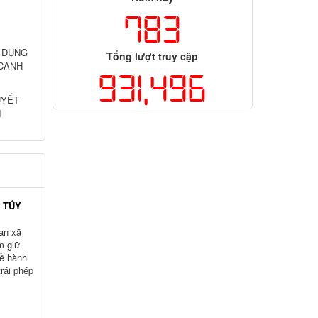
783
 DỤNG
Tổng lượt truy cập
 CANH
931,496
UYẾT
I
 TÚY
an xã
m giữ
về hành
trái phép