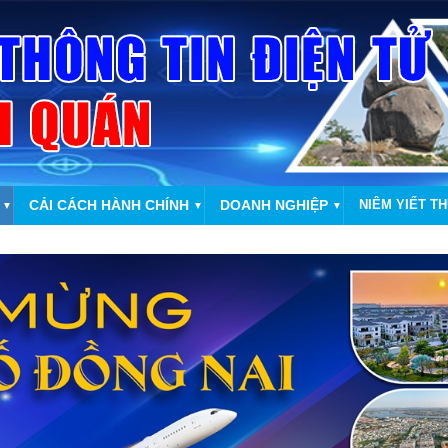
CẢI CÁCH HÀNH CHÍNH
DOANH NGHIỆP
NIÊM YIẾT T
▼
▼
▼