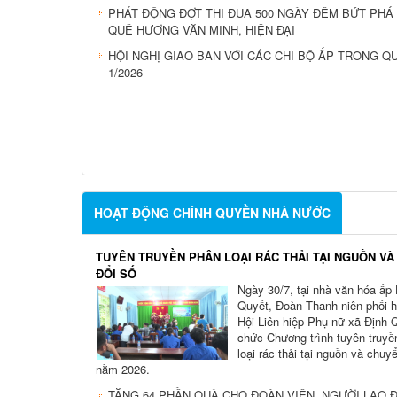
PHÁT ĐỘNG ĐỢT THI ĐUA 500 NGÀY ĐÊM BỨT PHÁ 
QUÊ HƯƠNG VĂN MINH, HIỆN ĐẠI
HỘI NGHỊ GIAO BAN VỚI CÁC CHI BỘ ẤP TRONG Q
1/2026
HOẠT ĐỘNG CHÍNH QUYỀN NHÀ NƯỚC
TUYÊN TRUYỀN PHÂN LOẠI RÁC THẢI TẠI NGUỒN V
ĐỔI SỐ
Ngày 30/7, tại nhà văn hóa ấp 
Quyết, Đoàn Thanh niên phối h
Hội Liên hiệp Phụ nữ xã Định 
chức Chương trình tuyên truyề
loại rác thải tại nguồn và chuy
nằm 2026.
TẶNG 64 PHẦN QUÀ CHO ĐOÀN VIÊN, NGƯỜI LAO 