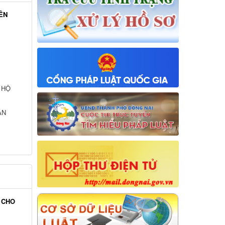
ÊN
 HỘ
ẦN
 CHO