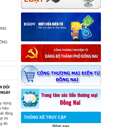
HÔNG
HÔNG
N ĐỔI
 NGÀY
ây dựng
à hiệu
át động
THỐNG KÊ TRUY CẬP
t thi
g đó,
Hôm nay