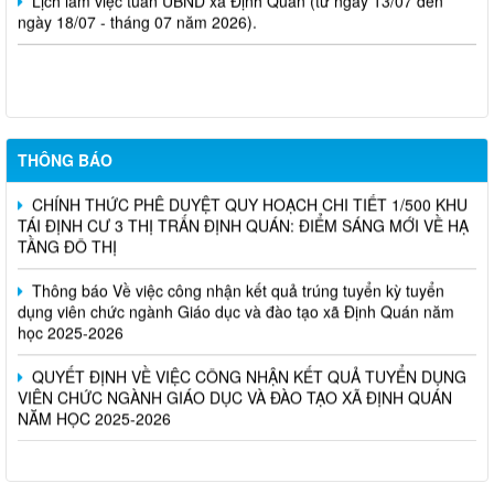
ngày 18/07 - tháng 07 năm 2026).
Nghị Quyết Về việc sắp xếp, điều chỉnh, đổi tên các ấp trên địa
bàn xã Định Quán
THÔNG BÁO
CHÍNH THỨC PHÊ DUYỆT QUY HOẠCH CHI TIẾT 1/500 KHU
TÁI ĐỊNH CƯ 3 THỊ TRẤN ĐỊNH QUÁN: ĐIỂM SÁNG MỚI VỀ HẠ
TẦNG ĐÔ THỊ
Thông báo Về việc công nhận kết quả trúng tuyển kỳ tuyển
dụng viên chức ngành Giáo dục và đào tạo xã Định Quán năm
học 2025-2026
QUYẾT ĐỊNH VỀ VIỆC CÔNG NHẬN KẾT QUẢ TUYỂN DỤNG
VIÊN CHỨC NGÀNH GIÁO DỤC VÀ ĐÀO TẠO XÃ ĐỊNH QUÁN
NĂM HỌC 2025-2026