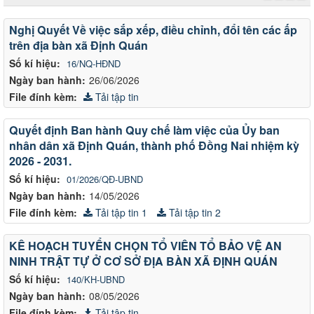
Văn
Nghị Quyết Về việc sắp xếp, điều chỉnh, đổi tên các ấp
bản
trên địa bàn xã Định Quán
Số kí hiệu:
16/NQ-HĐND
Ngày ban hành:
26/06/2026
File đính kèm:
Tải tập tin
Quyết định Ban hành Quy chế làm việc của Ủy ban
nhân dân xã Định Quán, thành phố Đồng Nai nhiệm kỳ
2026 - 2031.
Số kí hiệu:
01/2026/QĐ-UBND
Ngày ban hành:
14/05/2026
File đính kèm:
Tải tập tin 1
Tải tập tin 2
KÊ HOẠCH TUYỂN CHỌN TỔ VIÊN TỔ BẢO VỆ AN
NINH TRẬT TỰ Ở CƠ SỞ ĐỊA BÀN XÃ ĐỊNH QUÁN
Số kí hiệu:
140/KH-UBND
Ngày ban hành:
08/05/2026
File đính kèm:
Tải tập tin