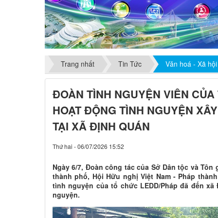
Trang nhất
Tin Tức
Văn hoá - Xã hội
ĐOÀN TÌNH NGUYỆN VIÊN CỦA
HOẠT ĐỘNG TÌNH NGUYỆN XÂY
TẠI XÃ ĐỊNH QUÁN
Thứ hai - 06/07/2026 15:52
Ngày 6/7, Đoàn công tác của Sở Dân tộc và Tôn g
thành phố, Hội Hữu nghị Việt Nam - Pháp thàn
tình nguyện của tổ chức LEDD/Pháp đã đến xã 
nguyện.