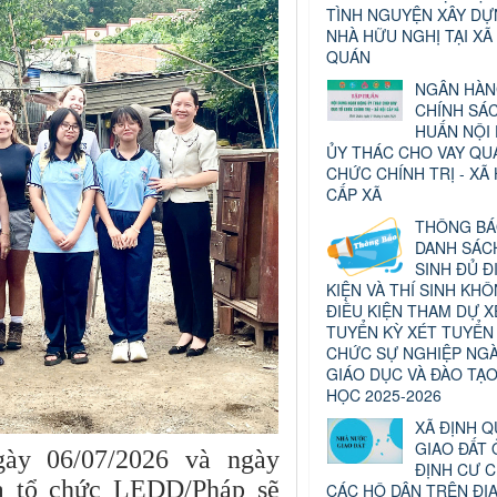
TÌNH NGUYỆN XÂY D
NHÀ HỮU NGHỊ TẠI XÃ
QUÁN
NGÂN HÀ
CHÍNH SÁ
HUẤN NỘI
ỦY THÁC CHO VAY QU
CHỨC CHÍNH TRỊ - XÃ 
CẤP XÃ
THÔNG B
DANH SÁCH
SINH ĐỦ Đ
KIỆN VÀ THÍ SINH KH
ĐIỀU KIỆN THAM DỰ X
TUYỂN KỲ XÉT TUYỂN
CHỨC SỰ NGHIỆP NG
GIÁO DỤC VÀ ĐÀO TẠ
HỌC 2025-2026
XÃ ĐỊNH 
GIAO ĐẤT 
gày 06/07/2026 và ngày
ĐỊNH CƯ 
ủa tổ chức LEDD/Pháp sẽ
CÁC HỘ DÂN TRÊN ĐỊ