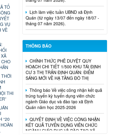
Lịch làm việc tuần UBND xã Định
Ã TỔ
Quán (từ ngày 13/07 đến ngày 18/07 -
CÔNG
tháng 07 năm 2026).
UYẾT
G VỤ
Nghị Quyết Về việc sắp xếp, điều
H VỀ
chỉnh, đổi tên các ấp trên địa bàn xã
Định Quán
:
THÔNG BÁO
HỐI
CHÍNH THỨC PHÊ DUYỆT QUY
 XÃ
HOẠCH CHI TIẾT 1/500 KHU TÁI ĐỊNH
N CHO
CƯ 3 THỊ TRẤN ĐỊNH QUÁN: ĐIỂM
KHĂN
SÁNG MỚI VỀ HẠ TẦNG ĐÔ THỊ
 THỜI
Thông báo Về việc công nhận kết quả
ÁNH
trúng tuyển kỳ tuyển dụng viên chức
M
ngành Giáo dục và đào tạo xã Định
ỘI THI
Quán năm học 2025-2026
ER”
QUÁN
QUYẾT ĐỊNH VỀ VIỆC CÔNG NHẬN
I
KẾT QUẢ TUYỂN DỤNG VIÊN CHỨC
H “20
NGÀNH GIÁO DỤC VÀ ĐÀO TẠO XÃ
 HOÀN
ĐỊNH QUÁN NĂM HỌC 2025-2026
,