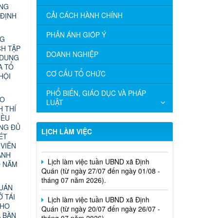
ỰNG
CẢI CÁCH HÀNH CHÍNH
 ĐỊNH
PHẢN ÁNH GIÓP Ý
NG
CH TẬP
DOANH NGHIỆP
 DUNG
A TỔ
CƠ CẤU TỔ CHỨC
HỘI
PHỔ BIẾN, GIÁO DỤC VÀ PHÁP
ÁO
LUẬT
 THÍ
Lịch làm việc tuần UBND xã Định
IỀU
Quán (từ ngày 03/08 đến ngày 08/08 -
ÔNG ĐỦ
tháng 08 năm 2026).
LỊCH LÀM VIỆC
ÉT
 VIÊN
Lịch làm việc tuần UBND xã Định
ÀNH
Quán (từ ngày 27/07 đến ngày 01/08 -
O NĂM
tháng 07 năm 2026).
Lịch làm việc tuần UBND xã Định
QUÁN
Quán (từ ngày 20/07 đến ngày 26/07 -
Ở TÁI
tháng 07 năm 2026).
CHO
A BÀN