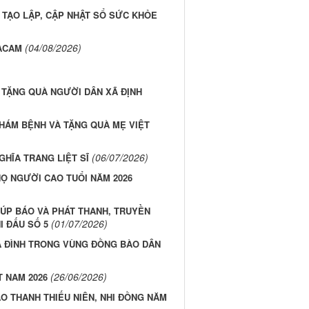
Y TẠO LẬP, CẬP NHẬT SỔ SỨC KHỎE
(04/08/2026)
DACAM
 TẶNG QUÀ NGƯỜI DÂN XÃ ĐỊNH
KHÁM BỆNH VÀ TẶNG QUÀ MẸ VIỆT
(06/07/2026)
GHĨA TRANG LIỆT SĨ
Ọ NGƯỜI CAO TUỔI NĂM 2026
CÚP BÁO VÀ PHÁT THANH, TRUYỀN
(01/07/2026)
I ĐẤU SỐ 5
IA ĐÌNH TRONG VÙNG ĐỒNG BÀO DÂN
(26/06/2026)
T NAM 2026
O THANH THIẾU NIÊN, NHI ĐỒNG NĂM