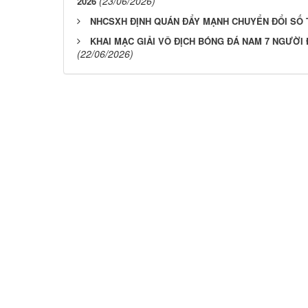
(23/06/2026)
2026
NHCSXH ĐỊNH QUÁN ĐẨY MẠNH CHUYỂN ĐỔI SỐ T
KHAI MẠC GIẢI VÔ ĐỊCH BÓNG ĐÁ NAM 7 NGƯỜI Đ
(22/06/2026)