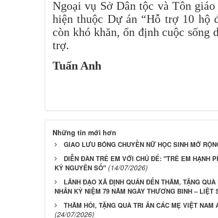
Ngoại vụ Sở Dân tộc và Tôn giáo
hiện thuộc Dự án “Hỗ trợ 10 hộ đ
còn khó khăn, ổn định cuộc sống 
trợ.
Tuấn Anh
Những tin mới hơn
GIAO LƯU BÓNG CHUYỀN NỮ HỌC SINH MỞ RỘN
DIỄN ĐÀN TRẺ EM VỚI CHỦ ĐỂ: "TRẺ EM HẠNH 
(14/07/2026)
KỶ NGUYÊN SỐ"
LÃNH ĐẠO XÃ ĐỊNH QUÁN ĐẾN THĂM, TẶNG QUÀ
NHÂN KỶ NIỆM 79 NĂM NGÀY THƯƠNG BINH – LIỆT 
THĂM HỎI, TẶNG QUÀ TRI ÂN CÁC MẸ VIỆT NAM 
(24/07/2026)