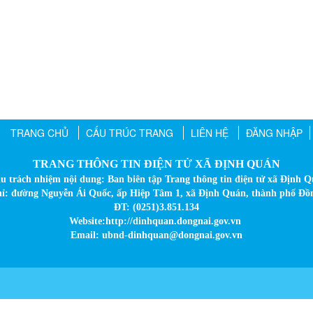
TRANG CHỦ
CẤU TRÚC TRANG
LIÊN HỆ
ĐĂNG NHẬP
TRANG THÔNG TIN ĐIỆN TỬ XÃ ĐỊNH QUÁN
u trách nhiệm nội dung: Ban biên tập Trang thông tin điện tử xã Định 
hỉ: đường Nguyễn Ái Quốc, ấp Hiệp Tâm 1, xã Định Quán, thành phố Đồ
ĐT: (0251)3.851.134
Website:http://dinhquan.dongnai.gov.vn
Email: ubnd-dinhquan@dongnai.gov.vn​