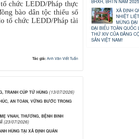
BHXH, BHTN NĂM 2025
 tổ chức LEDD/Pháp thực
XÃ ĐỊNH Q
ồng bào dân tộc thiểu số
NHIỆT LIỆ
do tổ chức LEDD/Pháp tài
MỪNG ĐẠI 
ĐẠI BIỂU TOÀN QUỐC 
THỨ XIV CỦA ĐẢNG C
SẢN VIỆT NAM!
Tác giả:
Anh Văn Viết Tuấn
(13/07/2026)
G, TRANH CÚP TỨ HÙNG
PHÚC, AN TOÀN, VỮNG BƯỚC TRONG
 MẸ VNAH, THƯƠNG, BỆNH BINH
(23/07/2026)
SĨ
ANH HÙNG TẠI XÃ ĐỊNH QUÁN