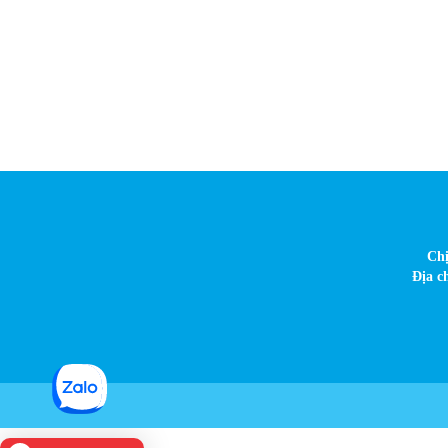
Chị
Địa c