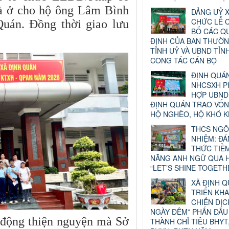
hà ở cho hộ ông Lâm Bình
ĐẢNG UỶ X
CHỨC LỄ 
Quán. Đồng thời giao lưu
BỐ CÁC Q
ĐỊNH CỦA BAN THƯỜN
TỈNH UỶ VÀ UBND TỈN
CÔNG TÁC CÁN BỘ
ĐỊNH QUÁN
NHCSXH P
HỢP UBND
ĐỊNH QUÁN TRAO VỐ
HỘ NGHÈO, HỘ KHÓ 
THCS NGÔ
NHIỆM: Đ
THỨC TIỀ
NĂNG ANH NGỮ QUA H
“LET’S SHINE TOGETH
XÃ ĐỊNH 
TRIỂN KHA
CHIẾN DỊC
NGÀY ĐÊM” PHẤN ĐẤU
 động thiện nguyện mà Sở
THÀNH CHỈ TIÊU BHYT