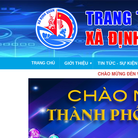
TRANG CHỦ
GIỚI THIỆU
TIN TỨC - SỰ KIỆN
▼
CHÀO MỪNG ĐẾN VỚI TRANG