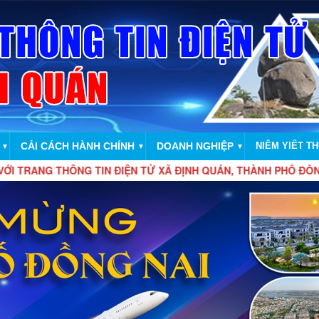
CẢI CÁCH HÀNH CHÍNH
DOANH NGHIỆP
NIÊM YIẾT T
▼
▼
▼
 THÔNG TIN ĐIỆN TỬ XÃ ĐỊNH QUÁN, THÀNH PHỐ ĐỒNG NAI