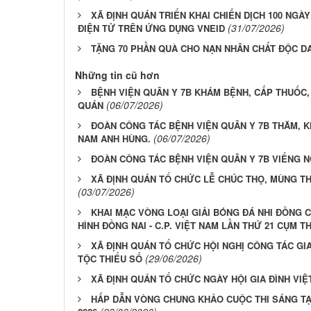
XÃ ĐỊNH QUÁN TRIỂN KHAI CHIẾN DỊCH 100 NGÀ
(31/07/2026)
ĐIỆN TỬ TRÊN ỨNG DỤNG VNEID
TẶNG 70 PHẦN QUÀ CHO NẠN NHÂN CHẤT ĐỘC 
Những tin cũ hơn
BỆNH VIỆN QUÂN Y 7B KHÁM BỆNH, CẤP THUỐC,
(06/07/2026)
QUÁN
ĐOÀN CÔNG TÁC BỆNH VIỆN QUÂN Y 7B THĂM, 
(06/07/2026)
NAM ANH HÙNG.
ĐOÀN CÔNG TÁC BỆNH VIỆN QUÂN Y 7B VIẾNG N
XÃ ĐỊNH QUÁN TỔ CHỨC LỄ CHÚC THỌ, MÙNG TH
(03/07/2026)
KHAI MẠC VÒNG LOẠI GIẢI BÓNG ĐÁ NHI ĐỒNG 
HÌNH ĐỒNG NAI - C.P. VIỆT NAM LẦN THỨ 21 CỤM TH
XÃ ĐỊNH QUÁN TỔ CHỨC HỘI NGHỊ CÔNG TÁC G
(29/06/2026)
TỘC THIỂU SỐ
XÃ ĐỊNH QUÁN TỔ CHỨC NGÀY HỘI GIA ĐÌNH VIỆ
HẤP DẪN VÒNG CHUNG KHẢO CUỘC THI SÁNG TẠ