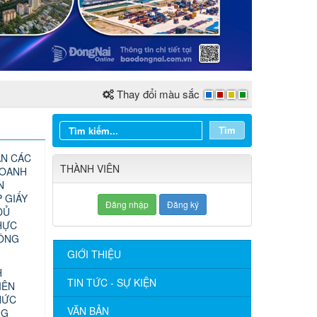
Thay đổi màu sắc
Tìm
N CÁC
THÀNH VIÊN
DOANH
N
 GIẤY
Đăng nhập
Đăng ký
ĐỦ
HỰC
CÔNG
GIỚI THIỆU
H
TIN TỨC - SỰ KIỆN
IÊN
HỨC
VĂN BẢN
NG