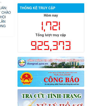
.
UÁN:
THỐNG KÊ TRUY CẬP
T CHÀO
Hôm nay
HỘI
LẦN
1,721
ỘNG
Tổng lượt truy cập
925,373