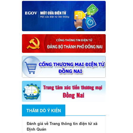
THĂM DÒ Ý KIẾN
Đánh giá về Trang thông tin điện tử xã
Định Quán