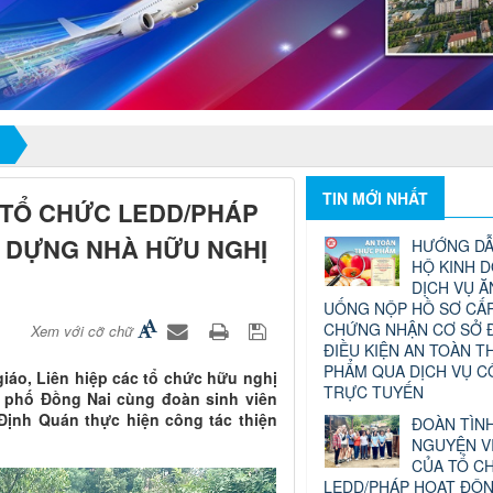
TIN MỚI NHẤT
 TỔ CHỨC LEDD/PHÁP
 DỰNG NHÀ HỮU NGHỊ
HƯỚNG DẪ
HỘ KINH 
DỊCH VỤ Ă
UỐNG NỘP HỒ SƠ CẤP
CHỨNG NHẬN CƠ SỞ 
Xem với cỡ chữ
ĐIỀU KIỆN AN TOÀN T
PHẨM QUA DỊCH VỤ 
iáo, Liên hiệp các tổ chức hữu nghị
TRỰC TUYẾN
h phố Đồng Nai cùng đoàn sinh viên
Định Quán thực hiện công tác thiện
ĐOÀN TÌN
NGUYỆN V
CỦA TỔ C
LEDD/PHÁP HOẠT ĐỘ