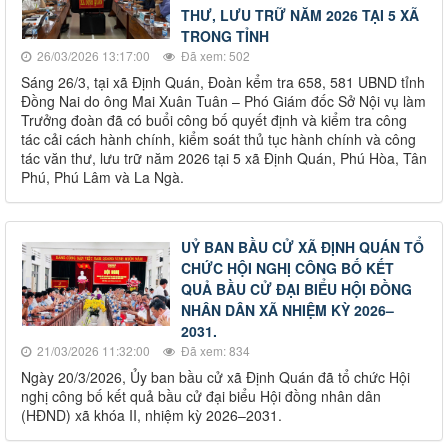
THƯ, LƯU TRỮ NĂM 2026 TẠI 5 XÃ
TRONG TỈNH
26/03/2026 13:17:00
Đã xem: 502
Sáng 26/3, tại xã Định Quán, Đoàn kểm tra 658, 581 UBND tỉnh
Đồng Nai do ông Mai Xuân Tuân – Phó Giám đốc Sở Nội vụ làm
Trưởng đoàn đã có buổi công bố quyết định và kiểm tra công
tác cải cách hành chính, kiểm soát thủ tục hành chính và công
tác văn thư, lưu trữ năm 2026 tại 5 xã Định Quán, Phú Hòa, Tân
Phú, Phú Lâm và La Ngà.
UỶ BAN BẦU CỬ XÃ ĐỊNH QUÁN TỔ
CHỨC HỘI NGHỊ CÔNG BỐ KẾT
QUẢ BẦU CỬ ĐẠI BIỂU HỘI ĐỒNG
NHÂN DÂN XÃ NHIỆM KỲ 2026–
2031.
21/03/2026 11:32:00
Đã xem: 834
Ngày 20/3/2026, Ủy ban bầu cử xã Định Quán đã tổ chức Hội
nghị công bố kết quả bầu cử đại biểu Hội đồng nhân dân
(HĐND) xã khóa II, nhiệm kỳ 2026–2031.