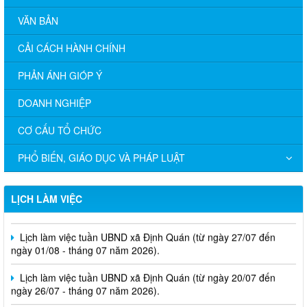
VĂN BẢN
CẢI CÁCH HÀNH CHÍNH
PHẢN ÁNH GIÓP Ý
DOANH NGHIỆP
CƠ CẤU TỔ CHỨC
PHỔ BIẾN, GIÁO DỤC VÀ PHÁP LUẬT
Lịch làm việc tuần UBND xã Định Quán (từ ngày 03/08 đến
LỊCH LÀM VIỆC
ngày 08/08 - tháng 08 năm 2026).
Lịch làm việc tuần UBND xã Định Quán (từ ngày 27/07 đến
ngày 01/08 - tháng 07 năm 2026).
Lịch làm việc tuần UBND xã Định Quán (từ ngày 20/07 đến
ngày 26/07 - tháng 07 năm 2026).