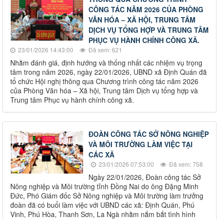
CÔNG TÁC NĂM 2026 CỦA PHÒNG
VĂN HÓA – XÃ HỘI, TRUNG TÂM
DỊCH VỤ TỔNG HỢP VÀ TRUNG TÂM
PHỤC VỤ HÀNH CHÍNH CÔNG XÃ.
23/01/2026 14:43:00
Đã xem: 621
Nhằm đánh giá, định hướng và thống nhất các nhiệm vụ trọng
tâm trong năm 2026, ngày 22/01/2026, UBND xã Định Quán đã
tổ chức Hội nghị thông qua Chương trình công tác năm 2026
của Phòng Văn hóa – Xã hội, Trung tâm Dịch vụ tổng hợp và
Trung tâm Phục vụ hành chính công xã.
ĐOÀN CÔNG TÁC SỞ NÔNG NGHIỆP
VÀ MÔI TRƯỜNG LÀM VIỆC TẠI
CÁC XÃ
23/01/2026 07:53:00
Đã xem: 758
Ngày 22/01/2026, Đoàn công tác Sở
Nông nghiệp và Môi trường tỉnh Đồng Nai do ông Đặng Minh
Đức, Phó Giám đốc Sở Nông nghiệp và Môi trường làm trưởng
đoàn đã có buổi làm việc với UBND các xã: Định Quán, Phú
Vinh, Phú Hòa, Thanh Sơn, La Ngà nhằm nắm bắt tình hình