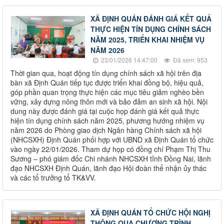
XÃ ĐỊNH QUÁN ĐÁNH GIÁ KẾT QUẢ
THỰC HIỆN TÍN DỤNG CHÍNH SÁCH
NĂM 2025, TRIỂN KHAI NHIỆM VỤ
NĂM 2026
23/01/2026 14:47:00
Đã xem: 953
Thời gian qua, hoạt động tín dụng chính sách xã hội trên địa
bàn xã Định Quán tiếp tục được triển khai đồng bộ, hiệu quả,
góp phần quan trọng thực hiện các mục tiêu giảm nghèo bền
vững, xây dựng nông thôn mới và bảo đảm an sinh xã hội. Nội
dung này được đánh giá tại cuộc họp đánh giá kết quả thực
hiện tín dụng chính sách năm 2025, phương hướng nhiệm vụ
năm 2026 do Phòng giao dịch Ngân hàng Chính sách xã hội
(NHCSXH) Định Quán phối hợp với UBND xã Định Quán tổ chức
vào ngày 22/01/2026. Tham dự họp có đồng chí Phạm Thị Thu
Sương – phó giám đốc Chi nhánh NHCSXH tỉnh Đồng Nai, lãnh
đạo NHCSXH Định Quán, lãnh đạo Hội đoàn thể nhận ủy thác
và các tổ trưởng tổ TK&VV.
XÃ ĐỊNH QUÁN TỔ CHỨC HỘI NGHỊ
THÔNG QUA CHƯƠNG TRÌNH