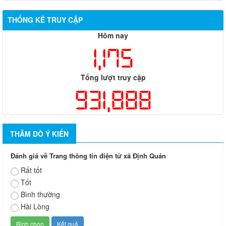
THỐNG KÊ TRUY CẬP
Hôm nay
1,175
Tổng lượt truy cập
931,888
THĂM DÒ Ý KIẾN
Đánh giá về Trang thông tin điện tử xã Định Quán
Rất tốt
Tốt
Bình thường
Hài Lòng