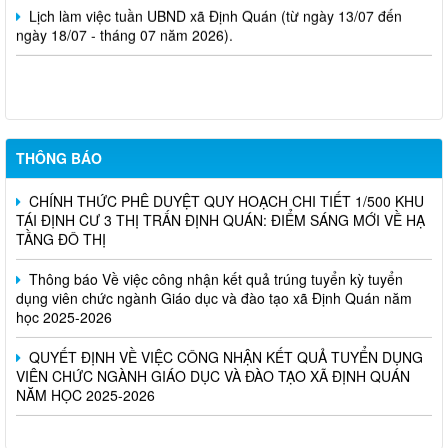
Lịch làm việc tuần UBND xã Định Quán (từ ngày 13/07 đến
ngày 18/07 - tháng 07 năm 2026).
Nghị Quyết Về việc sắp xếp, điều chỉnh, đổi tên các ấp trên địa
bàn xã Định Quán
THÔNG BÁO
CHÍNH THỨC PHÊ DUYỆT QUY HOẠCH CHI TIẾT 1/500 KHU
TÁI ĐỊNH CƯ 3 THỊ TRẤN ĐỊNH QUÁN: ĐIỂM SÁNG MỚI VỀ HẠ
TẦNG ĐÔ THỊ
Thông báo Về việc công nhận kết quả trúng tuyển kỳ tuyển
dụng viên chức ngành Giáo dục và đào tạo xã Định Quán năm
học 2025-2026
QUYẾT ĐỊNH VỀ VIỆC CÔNG NHẬN KẾT QUẢ TUYỂN DỤNG
VIÊN CHỨC NGÀNH GIÁO DỤC VÀ ĐÀO TẠO XÃ ĐỊNH QUÁN
NĂM HỌC 2025-2026