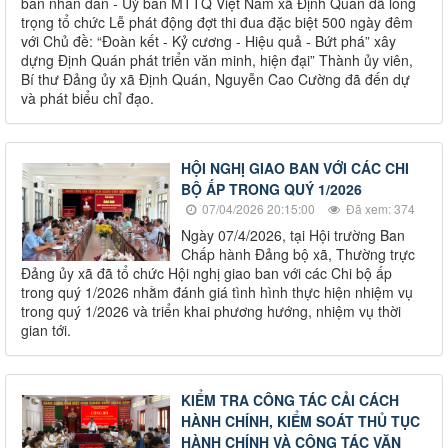
ban nhân dân - Uỷ ban MTTQ Việt Nam xã Định Quán đã long
trọng tổ chức Lễ phát động đợt thi đua đặc biệt 500 ngày đêm
với Chủ đề: “Đoàn kết - Kỷ cương - Hiệu quả - Bứt phá” xây
dựng Định Quán phát triển văn minh, hiện đại” Thành ủy viên,
Bí thư Đảng ủy xã Định Quán, Nguyễn Cao Cường đã đến dự
và phát biểu chỉ đạo.
HỘI NGHỊ GIAO BAN VỚI CÁC CHI
BỘ ẤP TRONG QUÝ 1/2026
07/04/2026 20:15:00
Đã xem: 374
Ngày 07/4/2026, tại Hội trường Ban
Chấp hành Đảng bộ xã, Thường trực
Đảng ủy xã đã tổ chức Hội nghị giao ban với các Chi bộ ấp
trong quý 1/2026 nhằm đánh giá tình hình thực hiện nhiệm vụ
trong quý 1/2026 và triển khai phương hướng, nhiệm vụ thời
gian tới.
KIỂM TRA CÔNG TÁC CẢI CÁCH
HÀNH CHÍNH, KIỂM SOÁT THỦ TỤC
HÀNH CHÍNH VÀ CÔNG TÁC VĂN