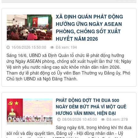
XÃ ĐỊNH QUÁN PHÁT ĐỘNG
HƯỞNG ỨNG NGÀY ASEAN
PHÒNG, CHỐNG SỐT XUẤT
HUYẾT NĂM 2026
16/06/2026 15:50:00
Đã xem: 194
Sáng 16/6, UBND xã Định Quán tổ chức lễ phát động hưởng
ứng Ngày ASEAN phòng, chống sốt xuất huyết lần thứ 16; Ngày
Vệ sinh yêu nước nâng cao sức khỏe nhân dân năm 2026.
Tham dự lễ phát động có Ủy viên Ban Thường vụ Đảng ủy, Phó
Chủ tịch UBND xã Ngô Đăng Thành.
PHÁT ĐỘNG ĐỢT THI ĐUA 500
NGÀY ĐÊM BỨT PHÁ VÌ MỘT QUÊ
HƯƠNG VĂN MINH, HIỆN ĐẠI
08/06/2026 10:45:00
Đã xem: 278
Sáng ngày 6/6, trong không khí thi đua
sôi nổi và đầy quyết tâm, Đảng uỷ - Hội đồng nhân dân - Uỷ