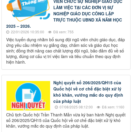
VIÊN CHỨC SỰ NGHIỆP GIÁO DỤC
LÀM VIỆC TẠI CÁC ĐƠN VỊ SỰ
NGHIỆP GIÁO DỤC CÔNG LẬP
TRỰC THUỘC UBND XÃ NĂM HỌC
2025 – 2026.
22/01/2026 10:35:00
Đã xem: 755
Việc tuyển dụng nhằm bổ sung đội ngũ viên chức giáo dục, đáp
ứng yêu cầu nhiệm vụ giảng dạy, chăm sóc và giáo dục học
sinh; đồng thời nâng cao chất lượng đội ngũ, bảo đảm đủ về số
lượng, đúng cơ cấu vị trí việc làm và tiêu chuẩn theo quy định
hiện hành.
Nghị quyết số 206/2025/QH15 của
Quốc hội về cơ chế đặc biệt xử lý
khó khăn, vướng mắc do quy định
của pháp luật
07/08/2025 08:12:00
Đã xem: 1160
Chủ tịch Quốc hội Trần Thanh Mẫn vừa ký ban hành Nghị quyết
số 206/2025/QH15 của Quốc hội về cơ chế đặc biệt xử lý khó
khăn, vướng mắc do quy định của pháp luật.