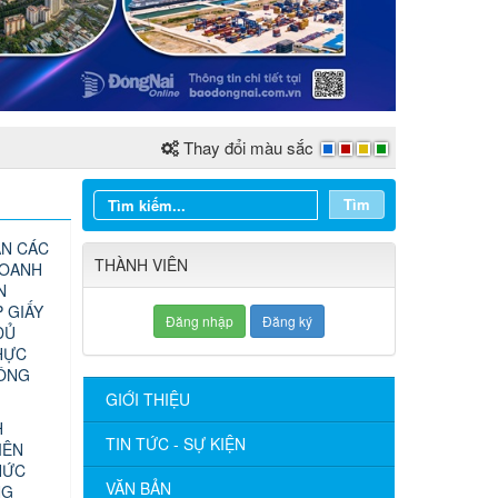
Thay đổi màu sắc
Tìm
N CÁC
THÀNH VIÊN
DOANH
N
 GIẤY
Đăng nhập
Đăng ký
ĐỦ
HỰC
CÔNG
GIỚI THIỆU
H
TIN TỨC - SỰ KIỆN
IÊN
HỨC
VĂN BẢN
NG