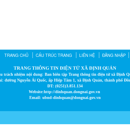
TRANG CHỦ
CẤU TRÚC TRANG
LIÊN HỆ
ĐĂNG NHẬP
TRANG THÔNG TIN ĐIỆN TỬ XÃ ĐỊNH QUÁN
u trách nhiệm nội dung: Ban biên tập Trang thông tin điện tử xã Định 
hỉ: đường Nguyễn Ái Quốc, ấp Hiệp Tâm 1, xã Định Quán, thành phố Đồ
ĐT: (0251)3.851.134
Website:http://dinhquan.dongnai.gov.vn
Email: ubnd-dinhquan@dongnai.gov.vn​