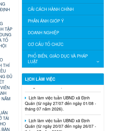
ỰNG
CẢI CÁCH HÀNH CHÍNH
 ĐỊNH
PHẢN ÁNH GIÓP Ý
NG
CH TẬP
DOANH NGHIỆP
 DUNG
A TỔ
CƠ CẤU TỔ CHỨC
HỘI
PHỔ BIẾN, GIÁO DỤC VÀ PHÁP
ÁO
LUẬT
 THÍ
Lịch làm việc tuần UBND xã Định
IỀU
Quán (từ ngày 03/08 đến ngày 08/08 -
ÔNG ĐỦ
tháng 08 năm 2026).
LỊCH LÀM VIỆC
ÉT
 VIÊN
Lịch làm việc tuần UBND xã Định
ÀNH
Quán (từ ngày 27/07 đến ngày 01/08 -
O NĂM
tháng 07 năm 2026).
Lịch làm việc tuần UBND xã Định
QUÁN
Quán (từ ngày 20/07 đến ngày 26/07 -
Ở TÁI
tháng 07 năm 2026).
CHO
A BÀN