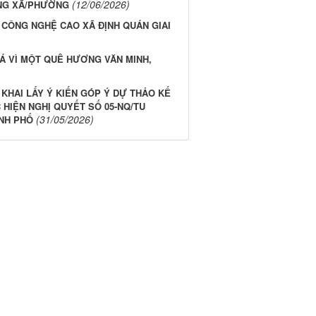
(12/06/2026)
NG XÃ/PHƯỜNG
 CÔNG NGHỆ CAO XÃ ĐỊNH QUÁN GIAI
Á VÌ MỘT QUÊ HƯƠNG VĂN MINH,
KHAI LẤY Ý KIẾN GÓP Ý DỰ THẢO KẾ
HIỆN NGHỊ QUYẾT SỐ 05-NQ/TU
(31/05/2026)
ÀNH PHỐ