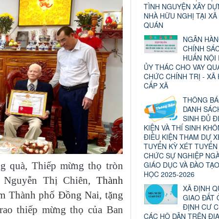
TÌNH NGUYỆN XÂY D
NHÀ HỮU NGHỊ TẠI XÃ
QUÁN
NGÂN HÀ
CHÍNH SÁ
HUẤN NỘI
ỦY THÁC CHO VAY QU
CHỨC CHÍNH TRỊ - XÃ 
CẤP XÃ
THÔNG B
DANH SÁCH
SINH ĐỦ Đ
KIỆN VÀ THÍ SINH KH
ĐIỀU KIỆN THAM DỰ X
TUYỂN KỲ XÉT TUYỂN
CHỨC SỰ NGHIỆP NG
ng quà, Thiếp mừng thọ tròn
GIÁO DỤC VÀ ĐÀO TẠ
HỌC 2025-2026
ụ Nguyễn Thị Chiên,
Thành
XÃ ĐỊNH 
Thành phố Đồng Nai, tặng
GIAO ĐẤT 
ĐỊNH CƯ 
trao thiếp mừng thọ của Ban
CÁC HỘ DÂN TRÊN ĐỊ