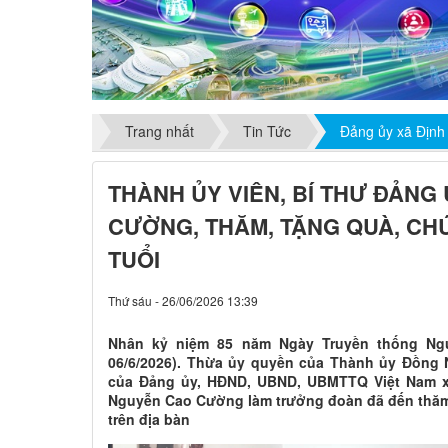
Trang nhất
Tin Tức
Đảng ủy xã Định
THÀNH ỦY VIÊN, BÍ THƯ ĐẢNG
CƯỜNG, THĂM, TẶNG QUÀ, CH
TUỔI
Thứ sáu - 26/06/2026 13:39
Nhân kỷ niệm 85 năm Ngày Truyền thống Ngườ
06/6/2026). Thừa ủy quyền của Thành ủy Đồng N
của Đảng ủy, HĐND, UBND, UBMTTQ Việt Nam x
Nguyễn Cao Cường làm trưởng đoàn đã đến thăm,
trên địa bàn