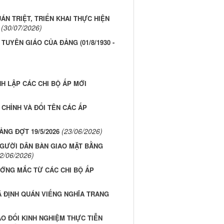
ÁN TRIỆT, TRIỂN KHAI THỰC HIỆN
(30/07/2026)
UYÊN GIÁO CỦA ĐẢNG (01/8/1930 -
NH LẬP CÁC CHI BỘ ẤP MỚI
 CHỈNH VÀ ĐỔI TÊN CÁC ẤP
(23/06/2026)
NG ĐỢT 19/5/2026
NGƯỜI DÂN BÀN GIAO MẶT BẰNG
2/06/2026)
ỚNG MẮC TỪ CÁC CHI BỘ ẤP
Ã ĐỊNH QUÁN VIẾNG NGHĨA TRANG
AO ĐỔI KINH NGHIỆM THỰC TIỄN