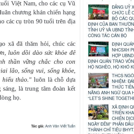
uổi Việt Nam, cho các cụ Vũ
ĐẢNG UỶ X
Huân chương khán chiến hạng
CHỨC LỄ 
BỐ CÁC Q
o các cụ tròn 90 tuổi trên địa
ĐỊNH CỦA BAN THƯỜN
TỈNH UỶ VÀ UBND TỈN
CÔNG TÁC CÁN BỘ
đạo xã đã thăm hỏi, chúc các
ĐỊNH QUÁN
NHCSXH P
n, luôn dồi dào sức khỏe để
HỢP UBND
inh thần vững chắc cho con
ĐỊNH QUÁN TRAO VỐ
HỘ NGHÈO, HỘ KHÓ 
iai lão, sống vui, sống khỏe,
THCS NGÔ
 hiếu thảo."
luôn là chỗ dựa
NHIỆM: Đ
THỨC TIỀ
 sáng, là trung tâm đoàn kết
NĂNG ANH NGỮ QUA H
 dòng họ.
“LET’S SHINE TOGETH
XÃ ĐỊNH 
TRIỂN KHA
CHIẾN DỊC
NGÀY ĐÊM” PHẤN ĐẤU
Tác giả:
Anh Văn Viết Tuấn
THÀNH CHỈ TIÊU BHYT