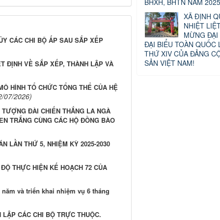
BHXH, BHTN NĂM 2025
XÃ ĐỊNH Q
NHIỆT LIỆ
MỪNG ĐẠI 
ỦY CÁC CHI BỘ ẤP SAU SẮP XẾP
ĐẠI BIỂU TOÀN QUỐC 
THỨ XIV CỦA ĐẢNG C
SẢN VIỆT NAM!
T ĐỊNH VỀ SẮP XẾP, THÀNH LẬP VÀ
 MÔ HÌNH TỔ CHỨC TỔNG THỂ CỦA HỆ
2/07/2026)
TƯỢNG ĐÀI CHIẾN THẮNG LA NGÀ
SEN TRẮNG CÙNG CÁC HỘ ĐỒNG BÀO
N LẦN THỨ 5, NHIỆM KỲ 2025-2030
 ĐỘ THỰC HIỆN KẾ HOẠCH 72 CỦA
ăm và triển khai nhiệm vụ 6 tháng
 LẬP CÁC CHI BỘ TRỰC THUỘC.