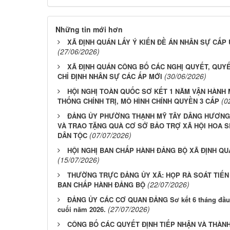
Những tin mới hơn
XÃ ĐỊNH QUÁN LẤY Ý KIẾN ĐỀ ÁN NHÂN SỰ CẤP 
(27/06/2026)
XÃ ĐỊNH QUÁN CÔNG BỐ CÁC NGHỊ QUYẾT, QUYẾ
(30/06/2026)
CHỈ ĐỊNH NHÂN SỰ CÁC ẤP MỚI
HỘI NGHỊ TOÀN QUỐC SƠ KẾT 1 NĂM VẬN HÀNH
(0
THỐNG CHÍNH TRỊ, MÔ HÌNH CHÍNH QUYỀN 3 CẤP
ĐẢNG ỦY PHƯỜNG THẠNH MỸ TÂY DÂNG HƯƠNG 
VÀ TRAO TẶNG QUÀ CƠ SỞ BẢO TRỢ XÃ HỘI HOA 
(07/07/2026)
DÂN TỘC
HỘI NGHỊ BAN CHẤP HÀNH ĐẢNG BỘ XÃ ĐỊNH QUÁ
(15/07/2026)
THƯỜNG TRỰC ĐẢNG ỦY XÃ: HỌP RÀ SOÁT TIẾN
(22/07/2026)
BAN CHẤP HÀNH ĐẢNG BỘ
ĐẢNG ỦY CÁC CƠ QUAN ĐẢNG Sơ kết 6 tháng đầu n
(27/07/2026)
cuối năm 2026.
CÔNG BỐ CÁC QUYẾT ĐỊNH TIẾP NHẬN VÀ THÀNH