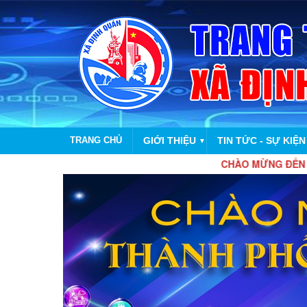
TRANG CHỦ
GIỚI THIỆU
TIN TỨC - SỰ KIỆN
▼
CHÀO MỪNG ĐẾN VỚI TRANG