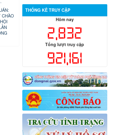
.
UÁN:
THỐNG KÊ TRUY CẬP
T CHÀO
Hôm nay
HỘI
LẦN
2,832
ỘNG
Tổng lượt truy cập
921,161