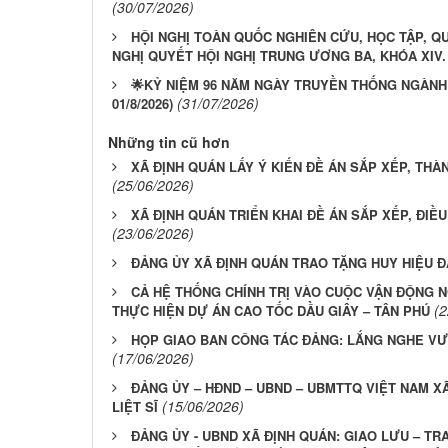
(30/07/2026)
HỘI NGHỊ TOÀN QUỐC NGHIÊN CỨU, HỌC TẬP, QU
NGHỊ QUYẾT HỘI NGHỊ TRUNG ƯƠNG BA, KHÓA XIV.
🌟KỶ NIỆM 96 NĂM NGÀY TRUYỀN THỐNG NGÀNH T
(31/07/2026)
01/8/2026)
Những tin cũ hơn
XÃ ĐỊNH QUÁN LẤY Ý KIẾN ĐỀ ÁN SẮP XẾP, THÀ
(25/06/2026)
XÃ ĐỊNH QUÁN TRIỂN KHAI ĐỀ ÁN SẮP XẾP, ĐIỀU
(23/06/2026)
ĐẢNG ỦY XÃ ĐỊNH QUÁN TRAO TẶNG HUY HIỆU ĐẢ
CẢ HỆ THỐNG CHÍNH TRỊ VÀO CUỘC VẬN ĐỘNG 
(2
THỰC HIỆN DỰ ÁN CAO TỐC DẦU GIÂY – TÂN PHÚ
HỌP GIAO BAN CÔNG TÁC ĐẢNG: LẮNG NGHE VƯ
(17/06/2026)
ĐẢNG ỦY – HĐND – UBND – UBMTTQ VIỆT NAM X
(15/06/2026)
LIỆT SĨ
ĐẢNG ỦY - UBND XÃ ĐỊNH QUÁN: GIAO LƯU – TR