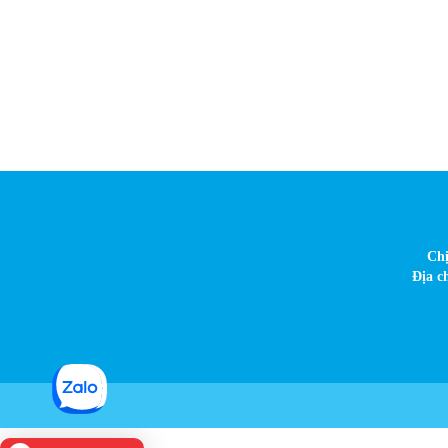
Chị
Địa c