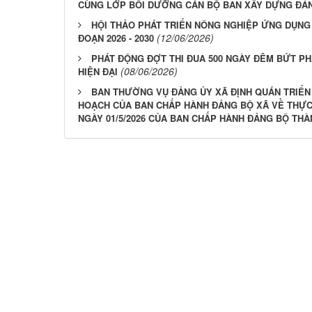
CÙNG LỚP BỒI DƯỠNG CÁN BỘ BAN XÂY DỰNG ĐẢ
HỘI THẢO PHÁT TRIỂN NÔNG NGHIỆP ỨNG DỤNG
(12/06/2026)
ĐOẠN 2026 - 2030
PHÁT ĐỘNG ĐỢT THI ĐUA 500 NGÀY ĐÊM BỨT PH
(08/06/2026)
HIỆN ĐẠI
BAN THƯỜNG VỤ ĐẢNG ỦY XÃ ĐỊNH QUÁN TRIỂN 
HOẠCH CỦA BAN CHẤP HÀNH ĐẢNG BỘ XÃ VỀ THỰC 
NGÀY 01/5/2026 CỦA BAN CHẤP HÀNH ĐẢNG BỘ TH