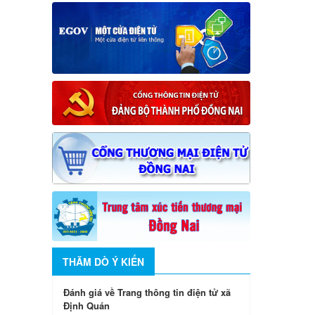
THĂM DÒ Ý KIẾN
Đánh giá về Trang thông tin điện tử xã
Định Quán