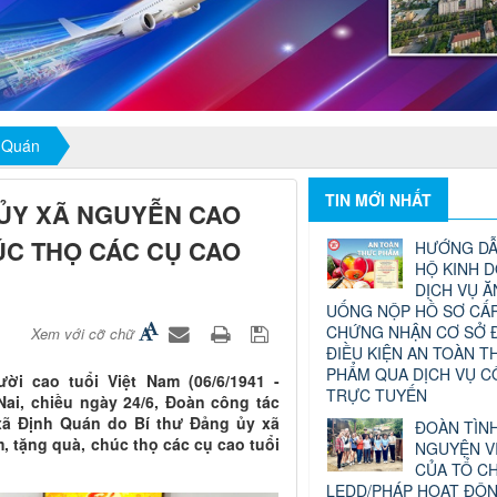
 Quán
TIN MỚI NHẤT
 ỦY XÃ NGUYỄN CAO
ÚC THỌ CÁC CỤ CAO
HƯỚNG DẪ
HỘ KINH 
DỊCH VỤ Ă
UỐNG NỘP HỒ SƠ CẤP
CHỨNG NHẬN CƠ SỞ 
Xem với cỡ chữ
ĐIỀU KIỆN AN TOÀN T
PHẨM QUA DỊCH VỤ 
i cao tuổi Việt Nam (06/6/1941 -
TRỰC TUYẾN
ai, chiều ngày 24/6, Đoàn công tác
ã Định Quán do Bí thư Đảng ủy xã
ĐOÀN TÌN
 tặng quà, chúc thọ các cụ cao tuổi
NGUYỆN V
CỦA TỔ C
LEDD/PHÁP HOẠT ĐỘ