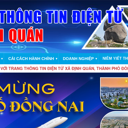
CẢI CÁCH HÀNH CHÍNH
DOANH NGHIỆP
NIÊM YIẾT T
▼
▼
▼
 THÔNG TIN ĐIỆN TỬ XÃ ĐỊNH QUÁN, THÀNH PHỐ ĐỒNG NAI