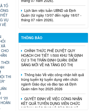
Lịch làm việc tuần UBND xã Định
Ã TỔ
Quán (từ ngày 13/07 đến ngày 18/07 -
CÔNG
tháng 07 năm 2026).
UYẾT
G VỤ
Nghị Quyết Về việc sắp xếp, điều
H VỀ
chỉnh, đổi tên các ấp trên địa bàn xã
Định Quán
:
THÔNG BÁO
HỐI
CHÍNH THỨC PHÊ DUYỆT QUY
 XÃ
HOẠCH CHI TIẾT 1/500 KHU TÁI ĐỊNH
N CHO
CƯ 3 THỊ TRẤN ĐỊNH QUÁN: ĐIỂM
KHĂN
SÁNG MỚI VỀ HẠ TẦNG ĐÔ THỊ
 THỜI
Thông báo Về việc công nhận kết quả
ÁNH
trúng tuyển kỳ tuyển dụng viên chức
M
ngành Giáo dục và đào tạo xã Định
ỘI THI
Quán năm học 2025-2026
ER”
QUÁN
QUYẾT ĐỊNH VỀ VIỆC CÔNG NHẬN
I
KẾT QUẢ TUYỂN DỤNG VIÊN CHỨC
H “20
NGÀNH GIÁO DỤC VÀ ĐÀO TẠO XÃ
 HOÀN
ĐỊNH QUÁN NĂM HỌC 2025-2026
,