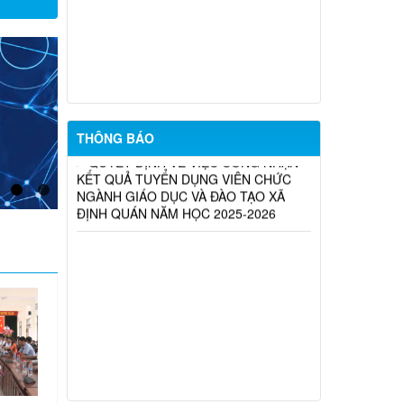
Thông báo Về việc công nhận kết quả
trúng tuyển kỳ tuyển dụng viên chức
ngành Giáo dục và đào tạo xã Định
Quán năm học 2025-2026
QUYẾT ĐỊNH VỀ VIỆC CÔNG NHẬN
THÔNG BÁO
KẾT QUẢ TUYỂN DỤNG VIÊN CHỨC
NGÀNH GIÁO DỤC VÀ ĐÀO TẠO XÃ
ĐỊNH QUÁN NĂM HỌC 2025-2026