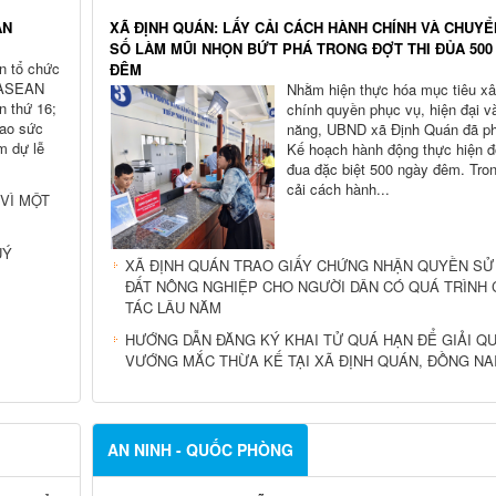
AN
XÃ ĐỊNH QUÁN: LẤY CẢI CÁCH HÀNH CHÍNH VÀ CHUYỂ
SỐ LÀM MŨI NHỌN BỨT PHÁ TRONG ĐỢT THI ĐỦA 500
n tổ chức
ĐÊM
 ASEAN
Nhằm hiện thực hóa mục tiêu x
n thứ 16;
chính quyền phục vụ, hiện đại v
cao sức
năng, UBND xã Định Quán đã ph
m dự lễ
Kế hoạch hành động thực hiện đợ
đua đặc biệt 500 ngày đêm. Tron
cải cách hành...
VÌ MỘT
UÝ
XÃ ĐỊNH QUÁN TRAO GIẤY CHỨNG NHẬN QUYỀN SỬ
ĐẤT NÔNG NGHIỆP CHO NGƯỜI DÂN CÓ QUÁ TRÌNH
TÁC LÂU NĂM
HƯỚNG DẪN ĐĂNG KÝ KHAI TỬ QUÁ HẠN ĐỂ GIẢI Q
VƯỚNG MẮC THỪA KẾ TẠI XÃ ĐỊNH QUÁN, ĐỒNG NA
AN NINH - QUỐC PHÒNG