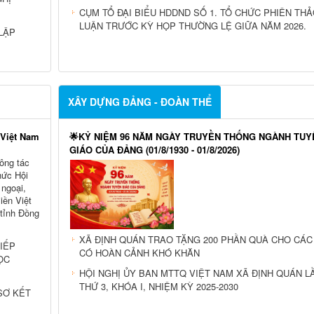
CỤM TỔ ĐẠI BIỂU HDDND SỐ 1. TỔ CHỨC PHIÊN TH
LUẬN TRƯỚC KỲ HỌP THƯỜNG LỆ GIỮA NĂM 2026.
LẬP
XÂY DỰNG ĐẢNG - ĐOÀN THỂ
 Việt Nam
🌟KỶ NIỆM 96 NĂM NGÀY TRUYỀN THỐNG NGÀNH TUY
GIÁO CỦA ĐẢNG (01/8/1930 - 01/8/2026)
ông tác
hức Hội
 ngoại,
liền Việt
 tỉnh Đồng
XÃ ĐỊNH QUÁN TRAO TẶNG 200 PHẦN QUÀ CHO CÁC
IẾP
CÓ HOÀN CẢNH KHÓ KHĂN
ỌC
HỘI NGHỊ ỦY BAN MTTQ VIỆT NAM XÃ ĐỊNH QUÁN L
THỨ 3, KHÓA I, NHIỆM KỲ 2025-2030
SƠ KẾT