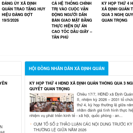
CẢ HỆ THỐNG CHÍNH
KỲ HỌP THỨ 4 HĐND
CỤM TỔ SỐ 2 T
TRỊ VÀO CUỘC VẬN
XÃ ĐỊNH QUÁN THÔNG
LUẬN CÁC NỘI 
ĐỘNG NGƯỜI DÂN
QUA 3 NGHỊ QUYẾT
TRƯỚC KỲ HỌP
BÀN GIAO MẶT BẰNG
QUAN TRỌNG
THƯỜNG LỆ GI
THỰC HIỆN DỰ ÁN
NĂM 2026
CAO TỐC DẦU GIÂY –
TÂN PHÚ
HỘI ĐỒNG NHÂN DÂN XÃ ĐỊNH QUÁN
UYÊN
KỲ HỌP THỨ 4 HĐND XÃ ĐỊNH QUÁN THÔNG QUA 3 NG
QUYẾT QUAN TRỌNG
Chiều 17/7, HĐND xã Định Quán
II, nhiệm kỳ 2026 – 2031 tổ chứ
thứ 4, kỳ họp thường lệ giữa nă
nhằm đánh giá tình hình thực hi
nhiệm vụ phát triển kinh tế - xã hội, quốc phòng - an...
CỤM TỔ SỐ 2 THẢO LUẬN CÁC NỘI DUNG TRƯỚC KỲ
ÁN
THƯỜNG LỆ GIỮA NĂM 2026
GHỊ