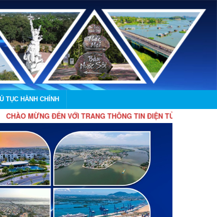
HỦ TỤC HÀNH CHÍNH
 ĐẾN VỚI TRANG THÔNG TIN ĐIỆN TỬ XÃ ĐỊNH QUÁN, THÀNH P