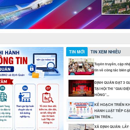
TIN MỚI
TIN XEM NHIỀU
Tuyên truyền, cập nh
tin về công tác biên giớ
ĐỊNH QUÁN ĐẠT 3 GI
TẠI HỘI THI “GIAI ĐI
HỒNG”...
KẾ HOẠCH TRIỂN KH
HÀNH LUẬT TIẾP C
TIN TRÊN...
XÃ ĐỊNH QUÁN: LẤY 