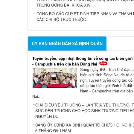
TRUNG ƯƠNG BA, KHÓA XIV.
CÔNG BỐ CÁC QUYẾT ĐỊNH TIẾP NHẬN VÀ THÀNH 
CÁC CHI BỘ TRỰC THUỘC.
ỦY BAN NHÂN DÂN XÃ ĐỊNH QUÁN
Tuyên truyền, cập nhật thông tin về công tác biên giới
- Campuchia trên địa bàn Đồng Nai
Sáng ngày 6/8,, Ban Chỉ đạo c
biên giới tỉnh Đồng Nai đã tổ c
nghị Tuyên truyền công tác đối
công tác biên giới lãnh thổ đất 
Nam - Campuchia trên địa bàn
Nai....
GIAI ĐIỆU YÊU THƯƠNG – LAN TỎA YÊU THƯƠNG, T
SỨC ĐẾN TRƯỜNG CHO HỌC SINH TRƯỜNG TIỂU H
NGUYỄN DU
ĐẢNG ỦY UBND XÃ ĐỊNH QUÁN TỔ CHỨC HỘI NGHỊ 
6 THÁNG ĐẦU NĂM