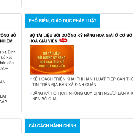
PHỔ BIẾN, GIÁO DỤC PHÁP LUẬT
CÔNG BỐ
BỘ TÀI LIỆU BỒI DƯỠNG KỸ NĂNG HOÀ GIẢI Ở CƠ SỞ
 NHIỆM
HOÀ GIẢI VIÊN
ử xã Định
 bố kết
nhân dân
2026–
KẾ HOẠCH TRIỂN KHAI THI HÀNH LUẬT TIẾP CẬN T
DÂN
TIN TRÊN ĐỊA BÀN XÃ ĐỊNH QUÁN
ĐĂNG KÝ HỘ TỊCH: NHỮNG QUY ĐỊNH NGƯỜI DÂN K
ĐẠI
NÊN BỎ QUA
 CẤP
CẢI CÁCH HÀNH CHÍNH