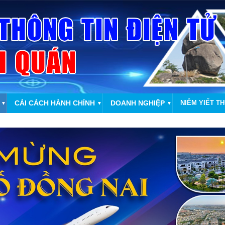
CẢI CÁCH HÀNH CHÍNH
DOANH NGHIỆP
NIÊM YIẾT T
▼
▼
▼
CHÀO MỪNG