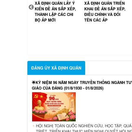
H QUÁN LẤY Ý
XÃ ĐỊNH QUÁN TRIỂN
ĐẢNG ỦY XÃ ĐỊNH
Ề ÁN SẮP XẾP,
KHAI ĐỀ ÁN SẮP XẾP,
QUÁN TRAO TẶNG HUY
LẬP CÁC CHI
ĐIỀU CHỈNH VÀ ĐỔI
HIỆU ĐẢNG ĐỢT
MỚI
TÊN CÁC ẤP
19/5/2026
ĐẢNG ỦY XÃ ĐỊNH QUÁN
🌟KỶ NIỆM 96 NĂM NGÀY TRUYỀN THỐNG NGÀNH T
GIÁO CỦA ĐẢNG (01/8/1930 - 01/8/2026)
HỘI NGHỊ TOÀN QUỐC NGHIÊN CỨU, HỌC TẬP, QU
TRIỆT, TRIỂN KHAI THỰC HIỆN NGHỊ QUYẾT HỘI N