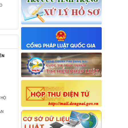
ẢO
ÊN
 HỘ
ẦN