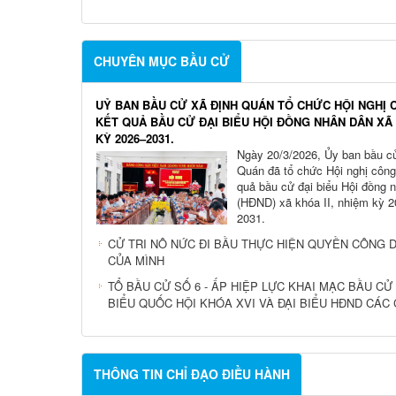
CHUYÊN MỤC BẦU CỬ
UỶ BAN BẦU CỬ XÃ ĐỊNH QUÁN TỔ CHỨC HỘI NGHỊ 
KẾT QUẢ BẦU CỬ ĐẠI BIỂU HỘI ĐỒNG NHÂN DÂN XÃ
KỲ 2026–2031.
Ngày 20/3/2026, Ủy ban bầu c
Quán đã tổ chức Hội nghị công
quả bầu cử đại biểu Hội đồng 
(HĐND) xã khóa II, nhiệm kỳ 
2031.
CỬ TRI NÔ NỨC ĐI BẦU THỰC HIỆN QUYỀN CÔNG 
CỦA MÌNH
TỔ BẦU CỬ SỐ 6 - ẤP HIỆP LỰC KHAI MẠC BẦU CỬ 
BIỂU QUỐC HỘI KHÓA XVI VÀ ĐẠI BIỂU HĐND CÁC
THÔNG TIN CHỈ ĐẠO ĐIỀU HÀNH