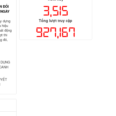
3,515
N ĐỔI
 NGÀY
Tổng lượt truy cập
ây dựng
à hiệu
927,167
át động
t thi
g đó,
 DỤNG
 CANH
UYẾT
I