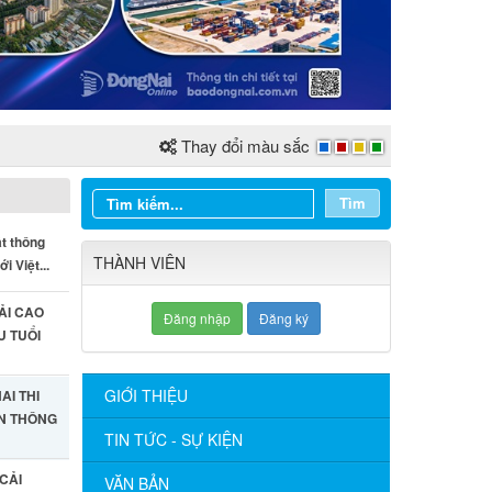
Thay đổi màu sắc
Tìm
ật thông
THÀNH VIÊN
i Việt...
ẢI CAO
Đăng nhập
Đăng ký
ỆU TUỔI
GIỚI THIỆU
AI THI
ẬN THÔNG
TIN TỨC - SỰ KIỆN
CẢI
VĂN BẢN