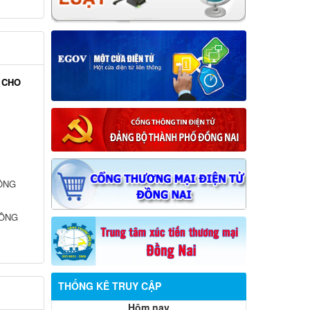
 CHO
HÔNG
HÔNG
THỐNG KÊ TRUY CẬP
Hôm nay