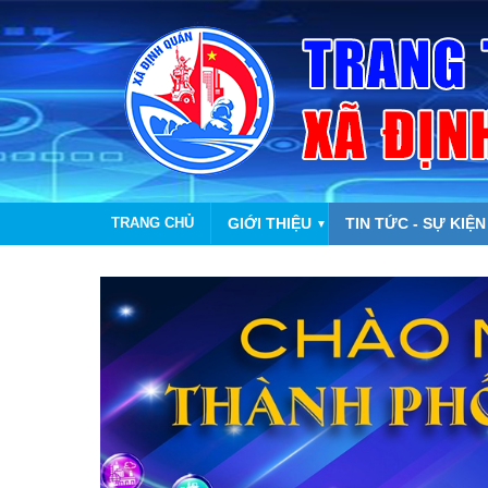
TRANG CHỦ
GIỚI THIỆU
TIN TỨC - SỰ KIỆN
▼