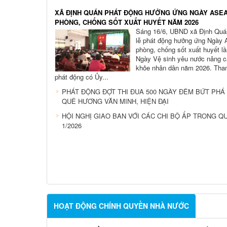
XÃ ĐỊNH QUÁN PHÁT ĐỘNG HƯỞNG ỨNG NGÀY ASE
PHÒNG, CHỐNG SỐT XUẤT HUYẾT NĂM 2026
Sáng 16/6, UBND xã Định Quá
lễ phát động hưởng ứng Ngày
phòng, chống sốt xuất huyết lầ
Ngày Vệ sinh yêu nước nâng 
khỏe nhân dân năm 2026. Tha
phát động có Ủy...
PHÁT ĐỘNG ĐỢT THI ĐUA 500 NGÀY ĐÊM BỨT PHÁ 
QUÊ HƯƠNG VĂN MINH, HIỆN ĐẠI
HỘI NGHỊ GIAO BAN VỚI CÁC CHI BỘ ẤP TRONG Q
1/2026
HOẠT ĐỘNG CHÍNH QUYỀN NHÀ NƯỚC