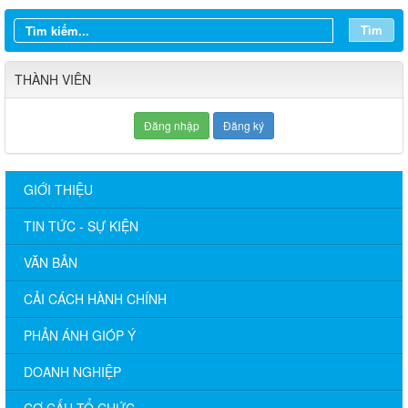
Tìm
THÀNH VIÊN
Đăng nhập
Đăng ký
GIỚI THIỆU
TIN TỨC - SỰ KIỆN
VĂN BẢN
CẢI CÁCH HÀNH CHÍNH
PHẢN ÁNH GIÓP Ý
DOANH NGHIỆP
CƠ CẤU TỔ CHỨC