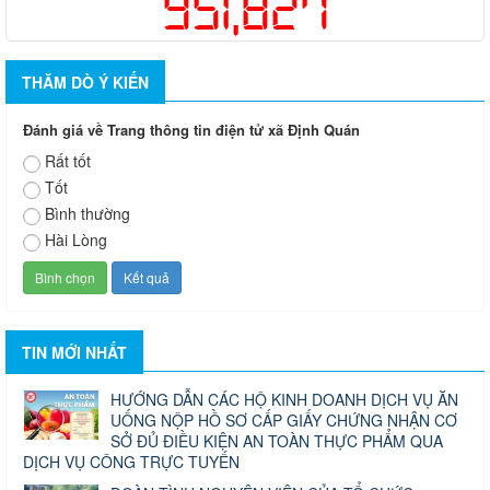
951,827
THĂM DÒ Ý KIẾN
Đánh giá về Trang thông tin điện tử xã Định Quán
Rất tốt
Tốt
Bình thường
Hài Lòng
TIN MỚI NHẤT
HƯỚNG DẪN CÁC HỘ KINH DOANH DỊCH VỤ ĂN
UỐNG NỘP HỒ SƠ CẤP GIẤY CHỨNG NHẬN CƠ
SỞ ĐỦ ĐIỀU KIỆN AN TOÀN THỰC PHẨM QUA
DỊCH VỤ CÔNG TRỰC TUYẾN