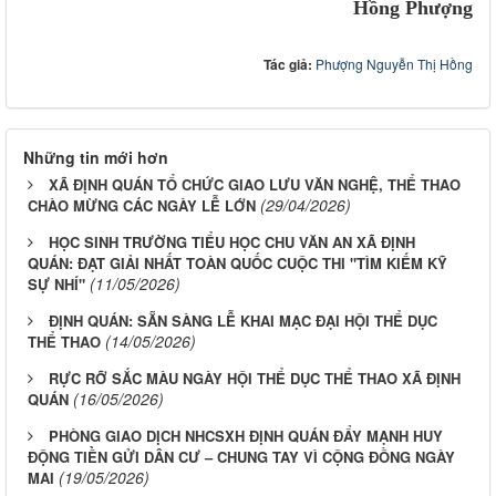
Hồng Phượng
Tác giả:
Phượng Nguyễn Thị Hồng
Những tin mới hơn
XÃ ĐỊNH QUÁN TỔ CHỨC GIAO LƯU VĂN NGHỆ, THỂ THAO
(29/04/2026)
CHÀO MỪNG CÁC NGÀY LỄ LỚN
HỌC SINH TRƯỜNG TIỂU HỌC CHU VĂN AN XÃ ĐỊNH
QUÁN: ĐẠT GIẢI NHẤT TOÀN QUỐC CUỘC THI "TÌM KIẾM KỸ
(11/05/2026)
SỰ NHÍ"
ĐỊNH QUÁN: SẴN SÀNG LỄ KHAI MẠC ĐẠI HỘI THỂ DỤC
(14/05/2026)
THỂ THAO
RỰC RỠ SẮC MÀU NGÀY HỘI THỂ DỤC THỂ THAO XÃ ĐỊNH
(16/05/2026)
QUÁN
PHÒNG GIAO DỊCH NHCSXH ĐỊNH QUÁN ĐẨY MẠNH HUY
ĐỘNG TIỀN GỬI DÂN CƯ – CHUNG TAY VÌ CỘNG ĐỒNG NGÀY
(19/05/2026)
MAI