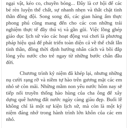
ngại vật, kéo co, chuyền bóng... Đây là cơ hội để các
bé rèn luyện thể chất, sự nhanh nhẹn và thắt chặt tinh
thần đồng đội. Song song đó, các gian hàng ẩm thực
phong phú cũng mang đến cho các con những trải
nghiệm thực tế đầy thú vị và gần gũi. Việc lồng ghép
giáo dục lịch sử vào các hoạt động vui chơi là phương
pháp hiệu quả để phát triển toàn diện cả về thể chất lẫn
tinh thần, đồng thời định hướng nhân cách và bồi đắp
lòng yêu nước cho trẻ ngay từ những bước chân đầu
đời.
Chương trình kỷ niệm đã khép lại, nhưng những
nụ cười rạng rỡ và niềm tự hào trên gương mặt các em
nhỏ sẽ còn mãi. Những mầm non yêu nước hôm nay sẽ
tiếp nối truyền thống hào hùng của cha ông để xây
dựng quê hương đất nước ngày càng giàu đẹp. Buổi lễ
không chỉ là một sự kiện lịch sử, mà còn là một kỷ
niệm đáng nhớ trong hành trình lớn khôn của các em
nhỏ.