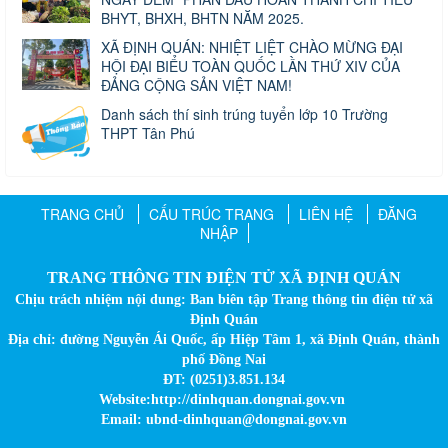
BHYT, BHXH, BHTN NĂM 2025.
XÃ ĐỊNH QUÁN: NHIỆT LIỆT CHÀO MỪNG ĐẠI
HỘI ĐẠI BIỂU TOÀN QUỐC LẦN THỨ XIV CỦA
ĐẢNG CỘNG SẢN VIỆT NAM!
Danh sách thí sinh trúng tuyển lớp 10 Trường
THPT Tân Phú
TRANG CHỦ
CẤU TRÚC TRANG
LIÊN HỆ
ĐĂNG
NHẬP
TRANG THÔNG TIN ĐIỆN TỬ XÃ ĐỊNH QUÁN
Chịu trách nhiệm nội dung: Ban biên tập Trang thông tin điện tử xã
Định Quán
Địa chỉ: đường Nguyễn Ái Quốc, ấp Hiệp Tâm 1, xã Định Quán, thành
phố Đồng Nai
ĐT: (0251)3.851.134
Website:http://dinhquan.dongnai.gov.vn
Email: ubnd-dinhquan@dongnai.gov.vn​