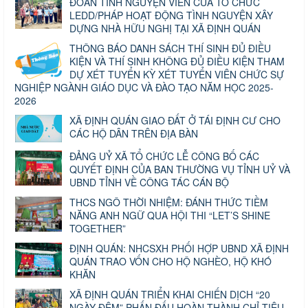
ĐOÀN TÌNH NGUYỆN VIÊN CỦA TỔ CHỨC
LEDD/PHÁP HOẠT ĐỘNG TÌNH NGUYỆN XÂY
DỰNG NHÀ HỮU NGHỊ TẠI XÃ ĐỊNH QUÁN
THÔNG BÁO DANH SÁCH THÍ SINH ĐỦ ĐIỀU
KIỆN VÀ THÍ SINH KHÔNG ĐỦ ĐIỀU KIỆN THAM
DỰ XÉT TUYỂN KỲ XÉT TUYỂN VIÊN CHỨC SỰ
NGHIỆP NGÀNH GIÁO DỤC VÀ ĐÀO TẠO NĂM HỌC 2025-
2026
XÃ ĐỊNH QUÁN GIAO ĐẤT Ở TÁI ĐỊNH CƯ CHO
CÁC HỘ DÂN TRÊN ĐỊA BÀN
ĐẢNG UỶ XÃ TỔ CHỨC LỄ CÔNG BỐ CÁC
QUYẾT ĐỊNH CỦA BAN THƯỜNG VỤ TỈNH UỶ VÀ
UBND TỈNH VỀ CÔNG TÁC CÁN BỘ
THCS NGÔ THỜI NHIỆM: ĐÁNH THỨC TIỀM
NĂNG ANH NGỮ QUA HỘI THI “LET’S SHINE
TOGETHER”
ĐỊNH QUÁN: NHCSXH PHỐI HỢP UBND XÃ ĐỊNH
QUÁN TRAO VỐN CHO HỘ NGHÈO, HỘ KHÓ
KHĂN
XÃ ĐỊNH QUÁN TRIỂN KHAI CHIẾN DỊCH “20
NGÀY ĐÊM” PHẤN ĐẤU HOÀN THÀNH CHỈ TIÊU