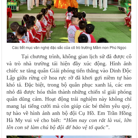
Các tiết mục văn nghệ đặc sắc của cô trò trường Mầm non Phú Ngọc
Tại chương trình, không gian lịch sử đã được cô
và trò nhà trường tái hiện đầy xúc động. Hình ảnh
chiếc xe tăng quân Giải phóng tiến thẳng vào Dinh Độc
Lập giữa rừng cờ hoa rực rỡ đã khơi gợi niềm tự hào
khó tả. Đặc biệt, trong bộ quân phục xanh lá, các em
nhỏ đã được hóa thân thành những chiến sĩ giải phóng
quân dũng cảm. Hoạt động trải nghiệm này không chỉ
mang lại tiếng cười mà còn giúp các bé thêm yêu quý,
tự hào về hình ảnh anh bộ đội Cụ Hồ. Em Trần Hồng
Hà My vui vẻ cho biết:
“Hôm nay con rất là vui, lớn
lên con sẽ làm chú bộ đội để bảo vệ tổ quốc”.