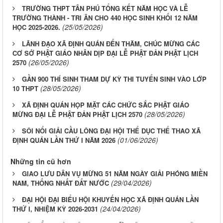
TRƯỜNG THPT TÂN PHÚ TỔNG KẾT NĂM HỌC VÀ LỄ
TRƯỜNG THÀNH - TRI ÂN CHO 440 HỌC SINH KHỐI 12 NĂM
(25/05/2026)
HỌC 2025-2026.
LÃNH ĐẠO XÃ ĐỊNH QUÁN ĐẾN THĂM, CHÚC MỪNG CÁC
CƠ SỞ PHẬT GIÁO NHÂN DỊP ĐẠI LỄ PHẬT ĐẢN PHẬT LỊCH
(26/05/2026)
2570
GẦN 900 THÍ SINH THAM DỰ KỲ THI TUYỂN SINH VÀO LỚP
(28/05/2026)
10 THPT
XÃ ĐỊNH QUÁN HỌP MẶT CÁC CHỨC SẮC PHẬT GIÁO
(28/05/2026)
MỪNG ĐẠI LỄ PHẬT ĐẢN PHẬT LỊCH 2570
SÔI NỔI GIẢI CẦU LÔNG ĐẠI HỘI THỂ DỤC THỂ THAO XÃ
(01/06/2026)
ĐỊNH QUÁN LẦN THỨ I NĂM 2026
Những tin cũ hơn
GIAO LƯU DÂN VỤ MỪNG 51 NĂM NGÀY GIẢI PHÓNG MIỀN
(29/04/2026)
NAM, THỐNG NHẤT ĐẤT NƯỚC
ĐẠI HỘI ĐẠI BIỂU HỘI KHUYẾN HỌC XÃ ĐỊNH QUÁN LẦN
(24/04/2026)
THỨ I, NHIỆM KỲ 2026-2031