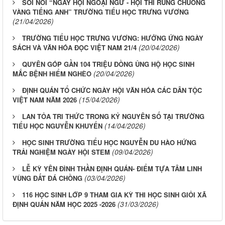
SÔI NỔI “NGÀY HỘI NGOẠI NGỮ - HỘI THI RUNG CHUÔNG
VÀNG TIẾNG ANH” TRƯỜNG TIỂU HỌC TRƯNG VƯƠNG
(21/04/2026)
TRƯỜNG TIỂU HỌC TRƯNG VƯƠNG: HƯỞNG ỨNG NGÀY
(20/04/2026)
SÁCH VÀ VĂN HÓA ĐỌC VIỆT NAM 21/4
QUYÊN GÓP GẦN 104 TRIỆU ĐỒNG ỦNG HỘ HỌC SINH
(20/04/2026)
MẮC BỆNH HIỂM NGHÈO
ĐỊNH QUÁN TỔ CHỨC NGÀY HỘI VĂN HÓA CÁC DÂN TỘC
(15/04/2026)
VIỆT NAM NĂM 2026
LAN TỎA TRI THỨC TRONG KỶ NGUYÊN SỐ TẠI TRƯỜNG
(14/04/2026)
TIỂU HỌC NGUYỄN KHUYẾN
HỌC SINH TRƯỜNG TIỂU HỌC NGUYỄN DU HÀO HỨNG
(09/04/2026)
TRẢI NGHIỆM NGÀY HỘI STEM
LỄ KỲ YÊN ĐÌNH THẦN ĐỊNH QUÁN- ĐIỂM TỰA TÂM LINH
(03/04/2026)
VÙNG ĐẤT ĐÁ CHỒNG
116 HỌC SINH LỚP 9 THAM GIA KỲ THI HỌC SINH GIỎI XÃ
(31/03/2026)
ĐỊNH QUÁN NĂM HỌC 2025 -2026