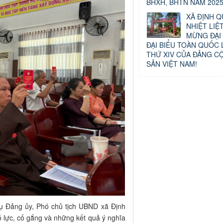
BHXH, BHTN NĂM 2025
XÃ ĐỊNH Q
NHIỆT LIỆ
MỪNG ĐẠI 
ĐẠI BIỂU TOÀN QUỐC 
THỨ XIV CỦA ĐẢNG C
SẢN VIỆT NAM!
 vụ Đảng ủy, Phó chủ tịch UBND xã Định
lực, cố gắng và những kết quả ý nghĩa