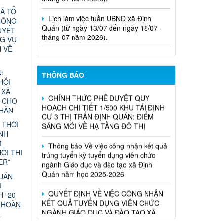
Lịch làm việc tuần UBND xã Định
Quán (từ ngày 13/07 đến ngày 18/07 -
Ã TỔ
tháng 07 năm 2026).
CÔNG
UYẾT
Nghị Quyết Về việc sắp xếp, điều
G VỤ
chỉnh, đổi tên các ấp trên địa bàn xã
H VỀ
Định Quán
:
THÔNG BÁO
CHÍNH THỨC PHÊ DUYỆT QUY
HỐI
HOẠCH CHI TIẾT 1/500 KHU TÁI ĐỊNH
 XÃ
CƯ 3 THỊ TRẤN ĐỊNH QUÁN: ĐIỂM
N CHO
SÁNG MỚI VỀ HẠ TẦNG ĐÔ THỊ
KHĂN
 THỜI
Thông báo Về việc công nhận kết quả
ÁNH
trúng tuyển kỳ tuyển dụng viên chức
M
ngành Giáo dục và đào tạo xã Định
ỘI THI
Quán năm học 2025-2026
ER”
QUYẾT ĐỊNH VỀ VIỆC CÔNG NHẬN
QUÁN
KẾT QUẢ TUYỂN DỤNG VIÊN CHỨC
I
NGÀNH GIÁO DỤC VÀ ĐÀO TẠO XÃ
H “20
ĐỊNH QUÁN NĂM HỌC 2025-2026
 HOÀN
,