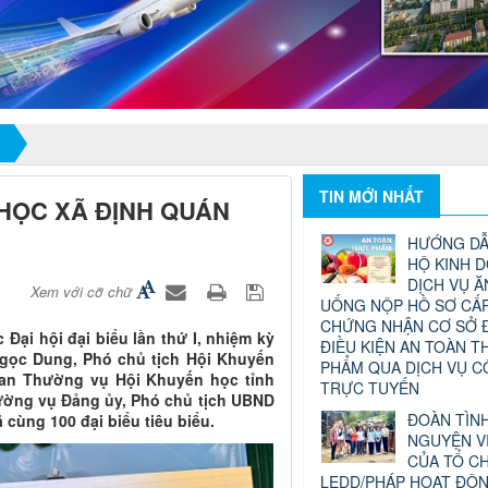
TIN MỚI NHẤT
 HỌC XÃ ĐỊNH QUÁN
HƯỚNG DẪ
HỘ KINH 
DỊCH VỤ Ă
Xem với cỡ chữ
UỐNG NỘP HỒ SƠ CẤP
CHỨNG NHẬN CƠ SỞ 
Đại hội đại biểu lần thứ I, nhiệm kỳ
ĐIỀU KIỆN AN TOÀN T
Ngọc Dung, Phó chủ tịch Hội Khuyến
PHẨM QUA DỊCH VỤ 
Ban Thường vụ Hội Khuyến học tỉnh
TRỰC TUYẾN
ường vụ Đảng ủy, Phó chủ tịch UBND
ĐOÀN TÌN
 cùng 100 đại biểu tiêu biểu.
NGUYỆN V
CỦA TỔ C
LEDD/PHÁP HOẠT ĐỘ