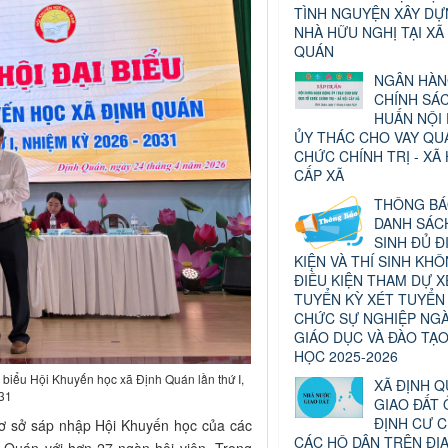
TÌNH NGUYỆN XÂY D
NHÀ HỮU NGHỊ TẠI XÃ
QUÁN
NGÂN HÀ
CHÍNH SÁ
HUẤN NỘI
ỦY THÁC CHO VAY QU
CHỨC CHÍNH TRỊ - XÃ 
CẤP XÃ
THÔNG B
DANH SÁCH
SINH ĐỦ Đ
KIỆN VÀ THÍ SINH KH
ĐIỀU KIỆN THAM DỰ X
TUYỂN KỲ XÉT TUYỂN
CHỨC SỰ NGHIỆP NG
GIÁO DỤC VÀ ĐÀO TẠ
HỌC 2025-2026
biểu Hội Khuyến học xã Định Quán lần thứ I,
XÃ ĐỊNH 
31
GIAO ĐẤT 
ĐỊNH CƯ 
cơ sở sáp nhập Hội Khuyến học của các
CÁC HỘ DÂN TRÊN ĐỊ