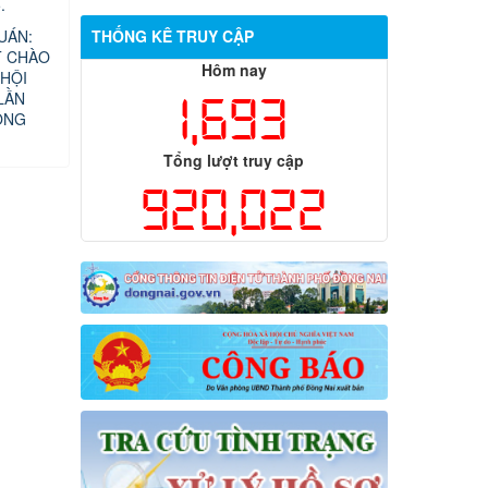
.
UÁN:
THỐNG KÊ TRUY CẬP
T CHÀO
Hôm nay
HỘI
LẦN
1,693
ỘNG
Tổng lượt truy cập
920,022