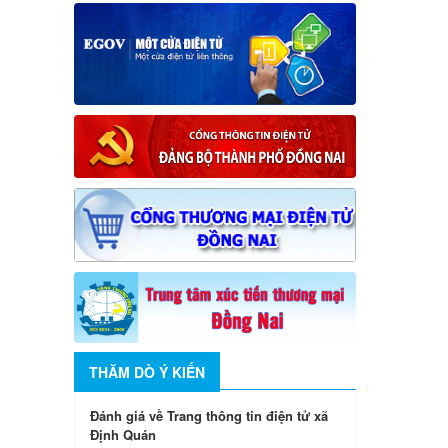
THĂM DÒ Ý KIẾN
Đánh giá về Trang thông tin điện tử xã
Định Quán