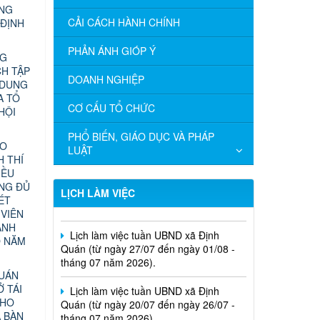
ỰNG
CẢI CÁCH HÀNH CHÍNH
 ĐỊNH
PHẢN ÁNH GIÓP Ý
NG
CH TẬP
DOANH NGHIỆP
 DUNG
A TỔ
CƠ CẤU TỔ CHỨC
HỘI
PHỔ BIẾN, GIÁO DỤC VÀ PHÁP
ÁO
LUẬT
Lịch làm việc tuần UBND xã Định
 THÍ
Quán (từ ngày 03/08 đến ngày 08/08 -
IỀU
tháng 08 năm 2026).
ÔNG ĐỦ
LỊCH LÀM VIỆC
ÉT
Lịch làm việc tuần UBND xã Định
 VIÊN
Quán (từ ngày 27/07 đến ngày 01/08 -
ÀNH
tháng 07 năm 2026).
O NĂM
Lịch làm việc tuần UBND xã Định
QUÁN
Quán (từ ngày 20/07 đến ngày 26/07 -
Ở TÁI
tháng 07 năm 2026).
CHO
A BÀN