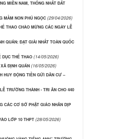
ÓNG MIỀN NAM, THỐNG NHẤT ĐẤT
(29/04/2026)
̀NG MẦM NON PHÚ NGỌC
THỂ THAO CHÀO MỪNG CÁC NGÀY LỄ
NH QUÁN: ĐẠT GIẢI NHẤT TOÀN QUỐC
(14/05/2026)
Ể DỤC THỂ THAO
(16/05/2026)
 XÃ ĐỊNH QUÁN
H HUY ĐỘNG TIỀN GỬI DÂN CƯ –
Ễ TRƯỜNG THÀNH - TRI ÂN CHO 440
G CÁC CƠ SỞ PHẬT GIÁO NHÂN DỊP
(28/05/2026)
VÀO LỚP 10 THPT
G CHUÔNG VÀNG TIẾNG ANH” TRƯỜNG