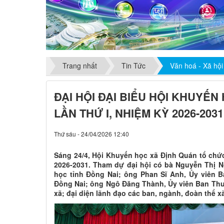
Trang nhất
Tin Tức
Văn hoá - Xã hội
ĐẠI HỘI ĐẠI BIỂU HỘI KHUYẾN
LẦN THỨ I, NHIỆM KỲ 2026-2031
Thứ sáu - 24/04/2026 12:40
Sáng 24/4, Hội Khuyến học xã Định Quán tổ chức 
2026-2031. Tham dự đại hội có bà Nguyễn Thị 
học tỉnh Đồng Nai; ông Phan Sĩ Anh, Ủy viên 
Đồng Nai; ông Ngô Đăng Thành, Ủy viên Ban Th
xã; đại diện lãnh đạo các ban, ngành, đoàn thể xã