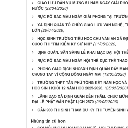
GIAO LƯU DÂN VỤ MỪNG 51 NĂM NGÀY GIẢI PH
(29/04/2026)
NƯỚC
RỰC RỠ SẮC MÀU NGÀY GIẢI PHÓNG TẠI TRƯƠ
XÃ ĐỊNH QUÁN TỔ CHỨC GIAO LƯU VĂN NGHỆ, 
(29/04/2026)
LỚN
HỌC SINH TRƯỜNG TIỂU HỌC CHU VĂN AN XÃ ĐỊ
(11/05/2026)
CUỘC THI "TÌM KIẾM KỸ SỰ NHÍ"
ĐỊNH QUÁN: SẴN SÀNG LỄ KHAI MẠC ĐẠI HỘI TH
RỰC RỠ SẮC MÀU NGÀY HỘI THỂ DỤC THỂ THAO
PHÒNG GIAO DỊCH NHCSXH ĐỊNH QUÁN ĐẨY MẠN
(19/05/2026)
CHUNG TAY VÌ CỘNG ĐỒNG NGÀY MAI
TRƯỜNG THPT TÂN PHÚ TỔNG KẾT NĂM HỌC VÀ L
(25/05/2026)
HỌC SINH KHỐI 12 NĂM HỌC 2025-2026.
LÃNH ĐẠO XÃ ĐỊNH QUÁN ĐẾN THĂM, CHÚC MỪN
(26/05/2026)
ĐẠI LỄ PHẬT ĐẢN PHẬT LỊCH 2570
GẦN 900 THÍ SINH THAM DỰ KỲ THI TUYỂN SINH 
Những tin cũ hơn
SÔI NỔI “NGÀY HỘI NGOẠI NGỮ - HỘI THI RUN