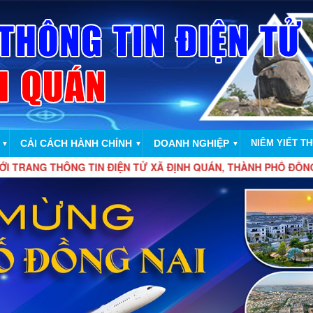
CẢI CÁCH HÀNH CHÍNH
DOANH NGHIỆP
NIÊM YIẾT T
▼
▼
▼
ÔNG TIN ĐIỆN TỬ XÃ ĐỊNH QUÁN, THÀNH PHỐ ĐỒNG NAI