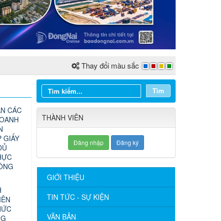
Thay đổi màu sắc
Tìm
N CÁC
THÀNH VIÊN
DOANH
N
 GIẤY
Đăng nhập
Đăng ký
ĐỦ
HỰC
CÔNG
GIỚI THIỆU
H
TIN TỨC - SỰ KIỆN
IÊN
HỨC
VĂN BẢN
NG