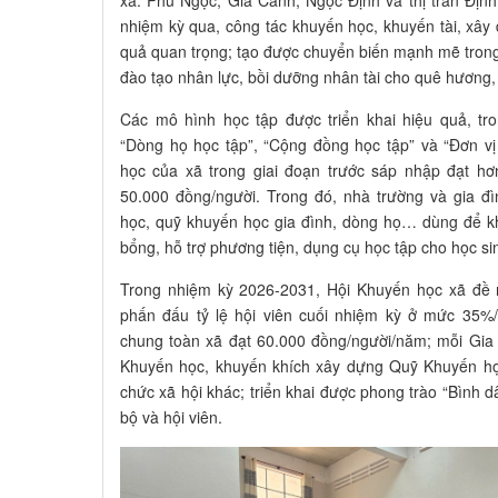
xã: Phú Ngọc, Gia Canh, Ngọc Định và thị trấn Địn
nhiệm kỳ qua, công tác khuyến học, khuyến tài, xây 
quả quan trọng; tạo được chuyển biến mạnh mẽ trong 
đào tạo nhân lực, bồi dưỡng nhân tài cho quê hương,
Các mô hình học tập được triển khai hiệu quả, tr
“Dòng họ học tập”, “Cộng đồng học tập” và “Đơn v
học của xã trong giai đoạn trước sáp nhập đạt hơ
50.000 đồng/người. Trong đó, nhà trường và gia đ
học, quỹ khuyến học gia đình, dòng họ… dùng để kh
bổng, hỗ trợ phương tiện, dụng cụ học tập cho học s
Trong nhiệm kỳ 2026-2031, Hội Khuyến học xã đề r
phấn đấu tỷ lệ hội viên cuối nhiệm kỳ ở mức 35%
chung toàn xã đạt 60.000 đồng/người/năm; mỗi Gia
Khuyến học, khuyến khích xây dựng Quỹ Khuyến học
chức xã hội khác; triển khai được phong trào “Bình 
bộ và hội viên.