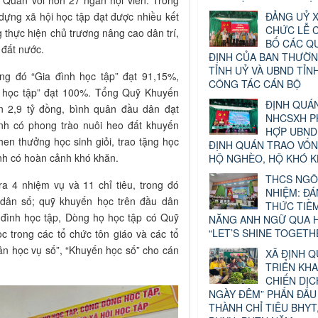
h Quán với hơn 27 ngàn hội viên. Trong
ĐẢNG UỶ X
dựng xã hội học tập đạt được nhiều kết
CHỨC LỄ 
thực hiện chủ trương nâng cao dân trí,
BỐ CÁC Q
 đất nước.
ĐỊNH CỦA BAN THƯỜN
TỈNH UỶ VÀ UBND TỈN
ong đó “Gia đình học tập” đạt 91,15%,
CÔNG TÁC CÁN BỘ
ị học tập” đạt 100%. Tổng Quỹ Khuyến
ĐỊNH QUÁN
n 2,9 tỷ đồng, bình quân đầu dân đạt
NHCSXH P
ình có phong trào nuôi heo đất khuyến
HỢP UBND
en thưởng học sinh giỏi, trao tặng học
ĐỊNH QUÁN TRAO VỐ
inh có hoàn cảnh khó khăn.
HỘ NGHÈO, HỘ KHÓ 
THCS NGÔ
a 4 nhiệm vụ và 11 chỉ tiêu, trong đó
NHIỆM: Đ
/dân số; quỹ khuyến học trên đầu dân
THỨC TIỀ
 đình học tập, Dòng họ học tập có Quỹ
NĂNG ANH NGỮ QUA H
“LET’S SHINE TOGETH
 trong các tổ chức tôn giáo và các tổ
dân học vụ số”, “Khuyến học số” cho cán
XÃ ĐỊNH 
TRIỂN KHA
CHIẾN DỊC
NGÀY ĐÊM” PHẤN ĐẤU
THÀNH CHỈ TIÊU BHYT