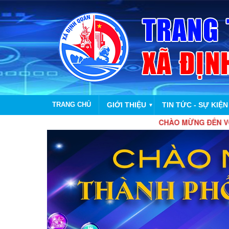
TRANG CHỦ
GIỚI THIỆU
TIN TỨC - SỰ KIỆN
▼
CHÀO MỪNG ĐẾN VỚI TRANG TH