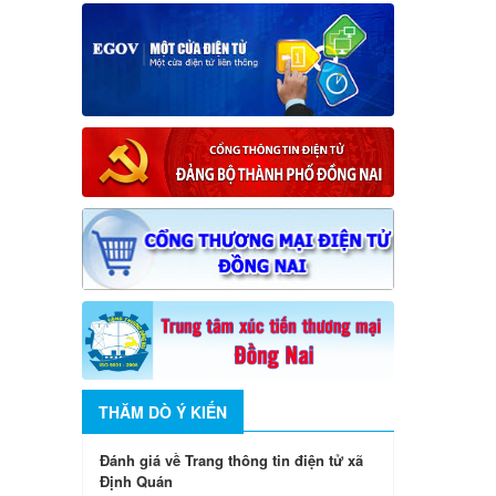
THĂM DÒ Ý KIẾN
Đánh giá về Trang thông tin điện tử xã
Định Quán