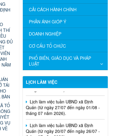
ỰNG
CẢI CÁCH HÀNH CHÍNH
 ĐỊNH
PHẢN ÁNH GIÓP Ý
ÁO
 THÍ
DOANH NGHIỆP
IỀU
ÔNG ĐỦ
CƠ CẤU TỔ CHỨC
ÉT
 VIÊN
PHỔ BIẾN, GIÁO DỤC VÀ PHÁP
ÀNH
LUẬT
O NĂM
Lịch làm việc tuần UBND xã Định
Quán (từ ngày 03/08 đến ngày 08/08 -
QUÁN
tháng 08 năm 2026).
LỊCH LÀM VIỆC
Ở TÁI
CHO
Lịch làm việc tuần UBND xã Định
A BÀN
Quán (từ ngày 27/07 đến ngày 01/08 -
Ã TỔ
tháng 07 năm 2026).
CÔNG
UYẾT
Lịch làm việc tuần UBND xã Định
G VỤ
Quán (từ ngày 20/07 đến ngày 26/07 -
H VỀ
tháng 07 năm 2026).