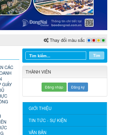
Thay đổi màu sắc
Tìm
N CÁC
THÀNH VIÊN
DOANH
N
 GIẤY
Đăng nhập
Đăng ký
ĐỦ
HỰC
CÔNG
GIỚI THIỆU
H
TIN TỨC - SỰ KIỆN
IÊN
HỨC
VĂN BẢN
NG