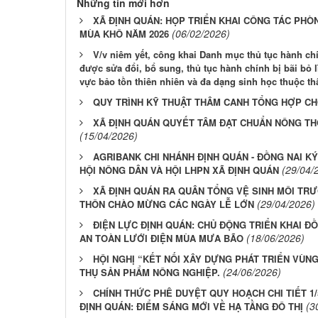
Những tin mới hơn
XÃ ĐỊNH QUÁN: HỌP TRIỂN KHAI CÔNG TÁC PHÒ
(06/02/2026)
MÙA KHÔ NĂM 2026
V/v niêm yết, công khai Danh mục thủ tục hành ch
được sửa đổi, bổ sung, thủ tục hành chính bị bãi bỏ 
vực bảo tồn thiên nhiên và đa dạng sinh học thuộc t
QUY TRÌNH KỸ THUẬT THÂM CANH TỔNG HỢP CH
XÃ ĐỊNH QUÁN QUYẾT TÂM ĐẠT CHUẨN NÔNG T
(15/04/2026)
AGRIBANK CHI NHÁNH ĐỊNH QUÁN - ĐỒNG NAI K
(29/04/
HỘI NÔNG DÂN VÀ HỘI LHPN XÃ ĐỊNH QUÁN
XÃ ĐỊNH QUÁN RA QUÂN TỔNG VỆ SINH MÔI TR
(29/04/2026)
THÔN CHÀO MỪNG CÁC NGÀY LỄ LỚN
ĐIỆN LỰC ĐỊNH QUÁN: CHỦ ĐỘNG TRIỂN KHAI 
(18/06/2026)
AN TOÀN LƯỚI ĐIỆN MÙA MƯA BÃO
HỘI NGHỊ “KẾT NỐI XÂY DỰNG PHÁT TRIỂN VÙN
(24/06/2026)
THỤ SẢN PHẨM NÔNG NGHIỆP.
CHÍNH THỨC PHÊ DUYỆT QUY HOẠCH CHI TIẾT 1/5
(3
ĐỊNH QUÁN: ĐIỂM SÁNG MỚI VỀ HẠ TẦNG ĐÔ THỊ