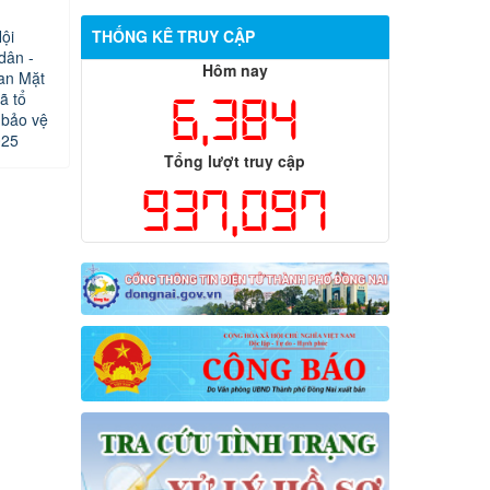
ội
THỐNG KÊ TRUY CẬP
dân -
Hôm nay
an Mặt
ã tổ
6,384
 bảo vệ
025
Tổng lượt truy cập
937,097