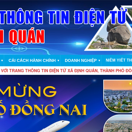
CẢI CÁCH HÀNH CHÍNH
DOANH NGHIỆP
NIÊM YIẾT T
▼
▼
▼
G THÔNG TIN ĐIỆN TỬ XÃ ĐỊNH QUÁN, THÀNH PHỐ ĐỒNG NAI