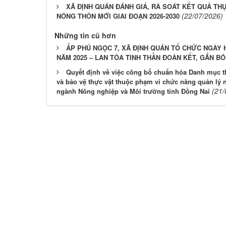
XÃ ĐỊNH QUÁN ĐÁNH GIÁ, RÀ SOÁT KẾT QUẢ THỰ
(22/07/2026)
NÔNG THÔN MỚI GIAI ĐOẠN 2026-2030
Những tin cũ hơn
ẤP PHÚ NGỌC 7, XÃ ĐỊNH QUÁN TỔ CHỨC NGÀY 
NĂM 2025 – LAN TỎA TINH THẦN ĐOÀN KẾT, GẮN 
Quyết định về việc công bố chuẩn hóa Danh mục th
và bảo vệ thực vật thuộc phạm vi chức năng quản lý 
(21/
ngành Nông nghiệp và Môi trường tỉnh Đồng Nai