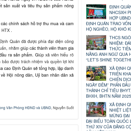
kết sản xuất và tiêu thụ sản phẩm nông
ĐỊNH QUÁN
NHCSXH P
HỢP UBND
ĐỊNH QUÁN TRAO VỐ
 các chính sách hỗ trợ thu mua và cam
HỘ NGHÈO, HỘ KHÓ 
 HTX
.
THCS NGÔ
 Định Quán đã được phía đại diện công
NHIỆM: Đ
huấn, nhằm giúp c
ác thành viên tham gia
THỨC TIỀ
NĂNG ANH NGỮ QUA H
 đầu ra sản phẩm. G
iúp xã viên hiểu
rõ
“LET’S SHINE TOGETH
 bảo được trách nhiệm và quyền lợi khi
XÃ ĐỊNH 
 ca cao Định Quán sẽ tổng hợp, lập danh
TRIỂN KHA
ửi về Hội nông dân, Uỷ ban nhân dân xã
CHIẾN DỊC
NGÀY ĐÊM” PHẤN ĐẤU
THÀNH CHỈ TIÊU BHYT
BHXH, BHTN NĂM 2025
XÃ ĐỊNH Q
òng Văn Phòng HĐND và UBND
, Nguyễn Suốt
NHIỆT LIỆ
MỪNG ĐẠI 
ĐẠI BIỂU TOÀN QUỐC 
THỨ XIV CỦA ĐẢNG C