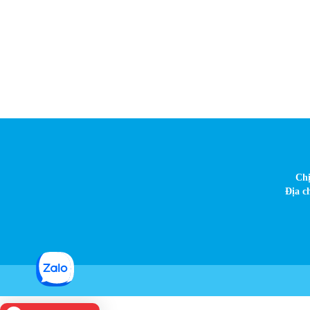
Chị
Địa c