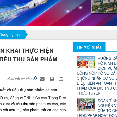
 Nông nghiệp
TIN MỚI NHẤT
ỂN KHAI THỰC HIỆN
 TIÊU THỤ SẢN PHẨM
HƯỚNG DẪ
HỘ KINH 
DỊCH VỤ Ă
UỐNG NỘP HỒ SƠ CẤP
CHỨNG NHẬN CƠ SỞ 
Xem với cỡ chữ
ĐIỀU KIỆN AN TOÀN T
PHẨM QUA DỊCH VỤ 
xuất và tiêu thụ sản phẩm ca cao.
TRỰC TUYẾN
ND xã, Công ty TNHH Ca cao Trọng Đức
ĐOÀN TÌN
ản xuất và tiêu thụ sản phẩm ca cao,
các
NGUYỆN V
n với tiêu thụ sản phẩm trái ca cao cho
CỦA TỔ C
LEDD/PHÁP HOẠT ĐỘ