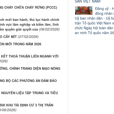
SẢN VIỆT NAM!
NG CHÁY CHỮA CHÁY RỪNG (PCCC)
Đảng uỷ - H
đồng nhân 
Uỷ ban nhân dân - Uỷ b
ính mới ban hành, thủ tục hành chính
trận Tổ quốc Việt Nam x
lĩnh vực lâm nghiệp và kiểm lâm, lĩnh
chức Ngày hội toàn dân
(06/02/2026)
hẩm quyền giải quyết của
an ninh Tổ quốc năm 2
(07/02/2026)
O CÂY MÍT
HÔN MỚI TRONG NĂM 2026
Ý KẾT THOẢ THUẬN LIÊN NGÀNH VỚI
2026)
ƯỜNG, CHỈNH TRANG DIỆN MẠO NÔNG
ĐỒNG BỘ CÁC PHƯƠNG ÁN ĐẢM BẢO
G NGUYÊN LIỆU TẬP TRUNG VÀ TIÊU
00 KHU TÁI ĐỊNH CƯ 3 THỊ TRẤN
0/06/2026)