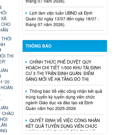
Lịch làm việc tuần UBND xã Định
:
Quán (từ ngày 13/07 đến ngày 18/07 -
HỐI
tháng 07 năm 2026).
 XÃ
N CHO
Nghị Quyết Về việc sắp xếp, điều
KHĂN
chỉnh, đổi tên các ấp trên địa bàn xã
 THỜI
Định Quán
ÁNH
THÔNG BÁO
M
CHÍNH THỨC PHÊ DUYỆT QUY
ỘI THI
HOẠCH CHI TIẾT 1/500 KHU TÁI ĐỊNH
ER”
CƯ 3 THỊ TRẤN ĐỊNH QUÁN: ĐIỂM
SÁNG MỚI VỀ HẠ TẦNG ĐÔ THỊ
QUÁN
I
H “20
Thông báo Về việc công nhận kết quả
 HOÀN
trúng tuyển kỳ tuyển dụng viên chức
,
ngành Giáo dục và đào tạo xã Định
.
Quán năm học 2025-2026
UÁN:
QUYẾT ĐỊNH VỀ VIỆC CÔNG NHẬN
T CHÀO
KẾT QUẢ TUYỂN DỤNG VIÊN CHỨC
HỘI
NGÀNH GIÁO DỤC VÀ ĐÀO TẠO XÃ
LẦN
ĐỊNH QUÁN NĂM HỌC 2025-2026
ỘNG