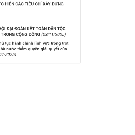
C HIỆN CÁC TIÊU CHÍ XÂY DỰNG
HỘI ĐẠI ĐOÀN KẾT TOÀN DÂN TỘC
(09/11/2025)
BÓ TRONG CỘNG ĐỒNG
ủ tục hành chính lĩnh vực trồng trọt
nhà nước thẩm quyền giải quyết của
07/2025)