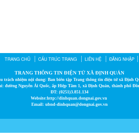
TRANG CHỦ
CẤU TRÚC TRANG
LIÊN HỆ
ĐĂNG NHẬP
TRANG THÔNG TIN ĐIỆN TỬ XÃ ĐỊNH QUÁN
u trách nhiệm nội dung: Ban biên tập Trang thông tin điện tử xã Định 
hỉ: đường Nguyễn Ái Quốc, ấp Hiệp Tâm 1, xã Định Quán, thành phố Đồ
ĐT: (0251)3.851.134
Website:http://dinhquan.dongnai.gov.vn
Email: ubnd-dinhquan@dongnai.gov.vn​