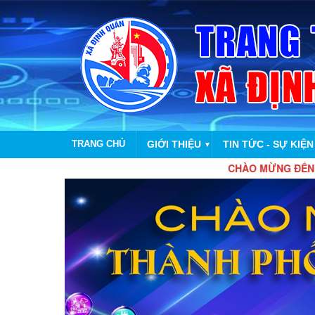
TRANG CHỦ
GIỚI THIỆU
TIN TỨC - SỰ KIỆN
▼
CHÀO MỪNG ĐẾN VỚI TRAN