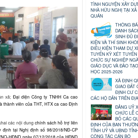
TÌNH NGUYỆN XÂY D
NHÀ HỮU NGHỊ TẠI XÃ
QUÁN
THÔNG B
DANH SÁCH
SINH ĐỦ Đ
KIỆN VÀ THÍ SINH KH
ĐIỀU KIỆN THAM DỰ X
TUYỂN KỲ XÉT TUYỂN
CHỨC SỰ NGHIỆP NG
GIÁO DỤC VÀ ĐÀO TẠ
HỌC 2025-2026
XÃ ĐỊNH 
GIAO ĐẤT 
ĐỊNH CƯ 
ân xã;
Đại diện Công ty TNHH Ca cao
CÁC HỘ DÂN TRÊN ĐỊ
là thành viên của THT, HTX ca cao Định
ĐẢNG UỶ X
CHỨC LỄ 
BỐ CÁC Q
 khai các nội dung
chính sách hỗ trợ liên
ĐỊNH CỦA BAN THƯỜN
y định tại Nghị định số 98/2018/NĐ-CP
TỈNH UỶ VÀ UBND TỈN
CÔNG TÁC CÁN BỘ
18/NQ-HĐND ngày 07/12/2018 của HĐND