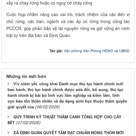
xảy ra cháy rừng hoặc có nguy cơ cháy rừng
Cuộc họp nhằm nâng cao vai trò, trách nhiệm của các đơn vị
chủ rừng, các ban, ngành và các ấp có rừng trong công tác
PCCCR, góp phần bảo vệ tài nguyên rừng và giữ vững an ninh
trật tự trên địa bàn xã Định Quán.
Tác giả:
Văn phòng Văn Phòng HĐND và UBND
Những tin mới hơn
V/v niêm yết, công khai Danh mục thủ tục hành chính mới
ban hành, thủ tục hành chính được sửa đổi, bổ sung, thủ tục
hành chính bị bãi bỏ lĩnh vực lâm nghiệp và kiểm lâm, lĩnh
vực bảo tồn thiên nhiên và đa dạng sinh học thuộc thẩm quyền
(06/02/2026)
giải quyết của
QUY TRÌNH KỸ THUẬT THÂM CANH TỔNG HỢP CHO CÂY
(07/02/2026)
MÍT
XÃ ĐỊNH QUÁN QUYẾT TÂM ĐẠT CHUẨN NÔNG THÔN MỚI