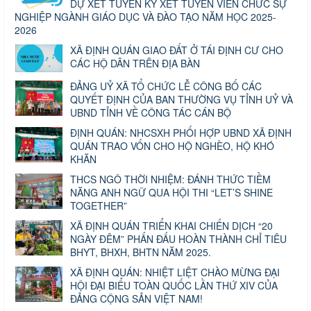
DỰ XÉT TUYỂN KỲ XÉT TUYỂN VIÊN CHỨC SỰ
NGHIỆP NGÀNH GIÁO DỤC VÀ ĐÀO TẠO NĂM HỌC 2025-
2026
XÃ ĐỊNH QUÁN GIAO ĐẤT Ở TÁI ĐỊNH CƯ CHO
CÁC HỘ DÂN TRÊN ĐỊA BÀN
ĐẢNG UỶ XÃ TỔ CHỨC LỄ CÔNG BỐ CÁC
QUYẾT ĐỊNH CỦA BAN THƯỜNG VỤ TỈNH UỶ VÀ
UBND TỈNH VỀ CÔNG TÁC CÁN BỘ
ĐỊNH QUÁN: NHCSXH PHỐI HỢP UBND XÃ ĐỊNH
QUÁN TRAO VỐN CHO HỘ NGHÈO, HỘ KHÓ
KHĂN
THCS NGÔ THỜI NHIỆM: ĐÁNH THỨC TIỀM
NĂNG ANH NGỮ QUA HỘI THI “LET’S SHINE
TOGETHER”
XÃ ĐỊNH QUÁN TRIỂN KHAI CHIẾN DỊCH “20
NGÀY ĐÊM” PHẤN ĐẤU HOÀN THÀNH CHỈ TIÊU
BHYT, BHXH, BHTN NĂM 2025.
XÃ ĐỊNH QUÁN: NHIỆT LIỆT CHÀO MỪNG ĐẠI
HỘI ĐẠI BIỂU TOÀN QUỐC LẦN THỨ XIV CỦA
ĐẢNG CỘNG SẢN VIỆT NAM!