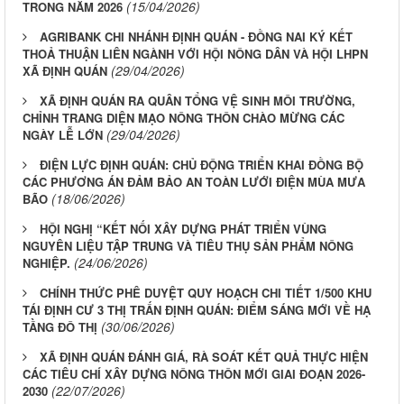
(15/04/2026)
TRONG NĂM 2026
AGRIBANK CHI NHÁNH ĐỊNH QUÁN - ĐỒNG NAI KÝ KẾT
THOẢ THUẬN LIÊN NGÀNH VỚI HỘI NÔNG DÂN VÀ HỘI LHPN
(29/04/2026)
XÃ ĐỊNH QUÁN
XÃ ĐỊNH QUÁN RA QUÂN TỔNG VỆ SINH MÔI TRƯỜNG,
CHỈNH TRANG DIỆN MẠO NÔNG THÔN CHÀO MỪNG CÁC
(29/04/2026)
NGÀY LỄ LỚN
ĐIỆN LỰC ĐỊNH QUÁN: CHỦ ĐỘNG TRIỂN KHAI ĐỒNG BỘ
CÁC PHƯƠNG ÁN ĐẢM BẢO AN TOÀN LƯỚI ĐIỆN MÙA MƯA
(18/06/2026)
BÃO
HỘI NGHỊ “KẾT NỐI XÂY DỰNG PHÁT TRIỂN VÙNG
NGUYÊN LIỆU TẬP TRUNG VÀ TIÊU THỤ SẢN PHẨM NÔNG
(24/06/2026)
NGHIỆP.
CHÍNH THỨC PHÊ DUYỆT QUY HOẠCH CHI TIẾT 1/500 KHU
TÁI ĐỊNH CƯ 3 THỊ TRẤN ĐỊNH QUÁN: ĐIỂM SÁNG MỚI VỀ HẠ
(30/06/2026)
TẦNG ĐÔ THỊ
XÃ ĐỊNH QUÁN ĐÁNH GIÁ, RÀ SOÁT KẾT QUẢ THỰC HIỆN
CÁC TIÊU CHÍ XÂY DỰNG NÔNG THÔN MỚI GIAI ĐOẠN 2026-
(22/07/2026)
2030