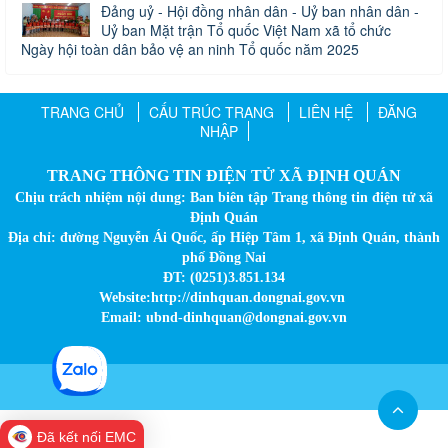
Đảng uỷ - Hội đồng nhân dân - Uỷ ban nhân dân -
Uỷ ban Mặt trận Tổ quốc Việt Nam xã tổ chức
Ngày hội toàn dân bảo vệ an ninh Tổ quốc năm 2025
TRANG CHỦ
CẤU TRÚC TRANG
LIÊN HỆ
ĐĂNG
NHẬP
TRANG THÔNG TIN ĐIỆN TỬ XÃ ĐỊNH QUÁN
Chịu trách nhiệm nội dung: Ban biên tập Trang thông tin điện tử xã
Định Quán
Địa chỉ: đường Nguyễn Ái Quốc, ấp Hiệp Tâm 1, xã Định Quán, thành
phố Đồng Nai
ĐT: (0251)3.851.134
Website:http://dinhquan.dongnai.gov.vn
Email: ubnd-dinhquan@dongnai.gov.vn​
Đã kết nối EMC