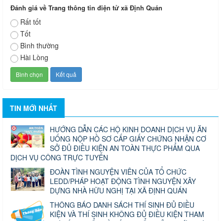
Đánh giá về Trang thông tin điện tử xã Định Quán
Rất tốt
Tốt
Bình thường
Hài Lòng
TIN MỚI NHẤT
HƯỚNG DẪN CÁC HỘ KINH DOANH DỊCH VỤ ĂN
UỐNG NỘP HỒ SƠ CẤP GIẤY CHỨNG NHẬN CƠ
SỞ ĐỦ ĐIỀU KIỆN AN TOÀN THỰC PHẨM QUA
DỊCH VỤ CÔNG TRỰC TUYẾN
ĐOÀN TÌNH NGUYỆN VIÊN CỦA TỔ CHỨC
LEDD/PHÁP HOẠT ĐỘNG TÌNH NGUYỆN XÂY
DỰNG NHÀ HỮU NGHỊ TẠI XÃ ĐỊNH QUÁN
THÔNG BÁO DANH SÁCH THÍ SINH ĐỦ ĐIỀU
KIỆN VÀ THÍ SINH KHÔNG ĐỦ ĐIỀU KIỆN THAM