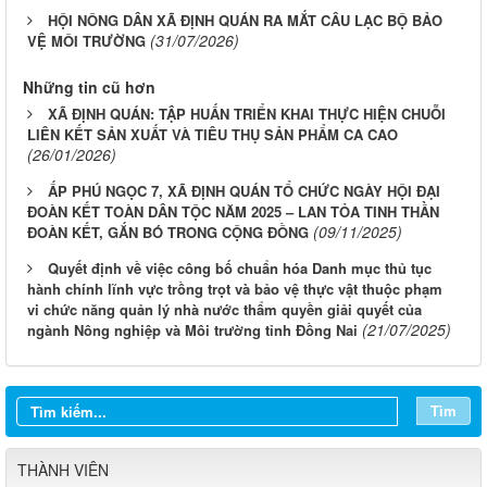
HỘI NÔNG DÂN XÃ ĐỊNH QUÁN RA MẮT CÂU LẠC BỘ BẢO
(31/07/2026)
VỆ MÔI TRƯỜNG
Những tin cũ hơn
XÃ ĐỊNH QUÁN: TẬP HUẤN TRIỂN KHAI THỰC HIỆN CHUỖI
LIÊN KẾT SẢN XUẤT VÀ TIÊU THỤ SẢN PHẨM CA CAO
(26/01/2026)
ẤP PHÚ NGỌC 7, XÃ ĐỊNH QUÁN TỔ CHỨC NGÀY HỘI ĐẠI
ĐOÀN KẾT TOÀN DÂN TỘC NĂM 2025 – LAN TỎA TINH THẦN
(09/11/2025)
ĐOÀN KẾT, GẮN BÓ TRONG CỘNG ĐỒNG
Quyết định về việc công bố chuẩn hóa Danh mục thủ tục
hành chính lĩnh vực trồng trọt và bảo vệ thực vật thuộc phạm
vi chức năng quản lý nhà nước thẩm quyền giải quyết của
(21/07/2025)
ngành Nông nghiệp và Môi trường tỉnh Đồng Nai
Tìm
THÀNH VIÊN