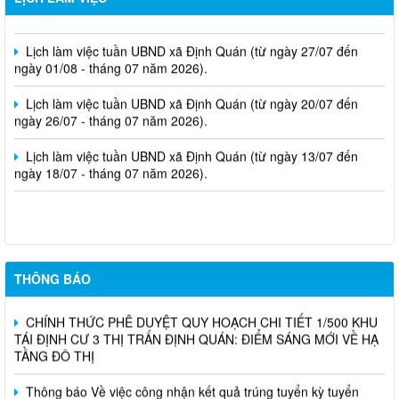
ngày 08/08 - tháng 08 năm 2026).
Lịch làm việc tuần UBND xã Định Quán (từ ngày 27/07 đến
ngày 01/08 - tháng 07 năm 2026).
Lịch làm việc tuần UBND xã Định Quán (từ ngày 20/07 đến
ngày 26/07 - tháng 07 năm 2026).
Lịch làm việc tuần UBND xã Định Quán (từ ngày 13/07 đến
ngày 18/07 - tháng 07 năm 2026).
Nghị Quyết Về việc sắp xếp, điều chỉnh, đổi tên các ấp trên địa
bàn xã Định Quán
THÔNG BÁO
CHÍNH THỨC PHÊ DUYỆT QUY HOẠCH CHI TIẾT 1/500 KHU
TÁI ĐỊNH CƯ 3 THỊ TRẤN ĐỊNH QUÁN: ĐIỂM SÁNG MỚI VỀ HẠ
TẦNG ĐÔ THỊ
Thông báo Về việc công nhận kết quả trúng tuyển kỳ tuyển
dụng viên chức ngành Giáo dục và đào tạo xã Định Quán năm