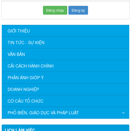
Đăng nhập
Đăng ký
GIỚI THIỆU
TIN TỨC - SỰ KIỆN
VĂN BẢN
CẢI CÁCH HÀNH CHÍNH
PHẢN ÁNH GIÓP Ý
DOANH NGHIỆP
CƠ CẤU TỔ CHỨC
PHỔ BIẾN, GIÁO DỤC VÀ PHÁP LUẬT
Lịch làm việc tuần UBND xã Định Quán (từ ngày 03/08 đến
LỊCH LÀM VIỆC