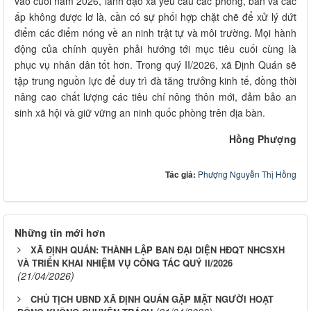
vào cuối năm 2026, lãnh đạo xã yêu cầu các phòng, ban và các
ấp không được lơ là, cần có sự phối hợp chặt chẽ để xử lý dứt
điểm các điểm nóng về an ninh trật tự và môi trường. Mọi hành
động của chính quyền phải hướng tới mục tiêu cuối cùng là
phục vụ nhân dân tốt hơn. Trong quý II/2026, xã Định Quán sẽ
tập trung nguồn lực để duy trì đà tăng trưởng kinh tế, đồng thời
nâng cao chất lượng các tiêu chí nông thôn mới, đảm bảo an
sinh xã hội và giữ vững an ninh quốc phòng trên địa bàn.
Hồng Phượng
Tác giả:
Phượng Nguyễn Thị Hồng
Những tin mới hơn
XÃ ĐỊNH QUÁN: THÀNH LẬP BAN ĐẠI DIỆN HĐQT NHCSXH
VÀ TRIỂN KHAI NHIỆM VỤ CÔNG TÁC QUÝ II/2026
(21/04/2026)
CHỦ TỊCH UBND XÃ ĐỊNH QUÁN GẶP MẶT NGƯỜI HOẠT