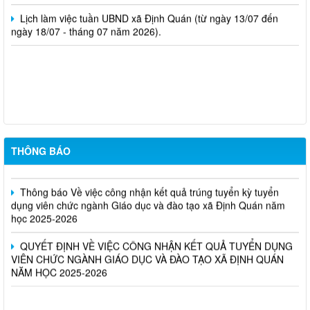
Lịch làm việc tuần UBND xã Định Quán (từ ngày 13/07 đến
ngày 18/07 - tháng 07 năm 2026).
Nghị Quyết Về việc sắp xếp, điều chỉnh, đổi tên các ấp trên địa
bàn xã Định Quán
CHÍNH THỨC PHÊ DUYỆT QUY HOẠCH CHI TIẾT 1/500 KHU
TÁI ĐỊNH CƯ 3 THỊ TRẤN ĐỊNH QUÁN: ĐIỂM SÁNG MỚI VỀ HẠ
THÔNG BÁO
TẦNG ĐÔ THỊ
Thông báo Về việc công nhận kết quả trúng tuyển kỳ tuyển
dụng viên chức ngành Giáo dục và đào tạo xã Định Quán năm
học 2025-2026
QUYẾT ĐỊNH VỀ VIỆC CÔNG NHẬN KẾT QUẢ TUYỂN DỤNG
VIÊN CHỨC NGÀNH GIÁO DỤC VÀ ĐÀO TẠO XÃ ĐỊNH QUÁN
NĂM HỌC 2025-2026