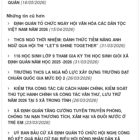
(16/05/2026)
QUÁN
Những tin cũ hơn
ĐỊNH QUÁN TỔ CHỨC NGÀY HỘI VĂN HÓA CÁC DÂN TỘC
(15/04/2026)
VIỆT NAM NĂM 2026
THCS NGÔ THỜI NHIỆM: ĐÁNH THỨC TIỀM NĂNG ANH
(31/03/2026)
NGỮ QUA HỘI THI “LET’S SHINE TOGETHER”
116 HỌC SINH LỚP 9 THAM GIA KỲ THI HỌC SINH GIỎI XÃ
(31/03/2026)
ĐỊNH QUÁN NĂM HỌC 2025 -2026
TRƯỜNG THCS LA NGÀ NỖ LỰC XÂY DỰNG TRƯỜNG ĐẠT
(26/03/2026)
CHUẨN QUỐC GIA MỨC ĐỘ 2
KIỂM TRA CÔNG TÁC CẢI CÁCH HÀNH CHÍNH, KIỂM SOÁT
THỦ TỤC HÀNH CHÍNH VÀ CÔNG TÁC VĂN THƯ, LƯU TRỮ
(26/03/2026)
NĂM 2026 TẠI 5 XÃ TRONG TỈNH
XÃ ĐỊNH QUÁN TĂNG CƯỜNG TUYÊN TRUYỀN PHÒNG,
CHỐNG TAI NẠN THƯƠNG TÍCH, XÂM HẠI VÀ ĐUỐI NƯỚC Ở
(23/03/2026)
TRẺ EM
UỶ BAN BẦU CỬ XÃ ĐỊNH QUÁN TỔ CHỨC HỘI NGHỊ CÔNG
BỐ KẾT QUẢ BẦU CỬ ĐẠI BIỂU HỘI ĐỒNG NHÂN DÂN XÃ