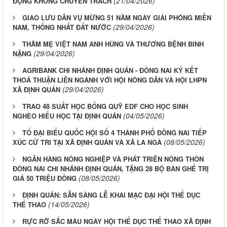
(21/04/2026)
ĐỘNG KHÔNG CHUYÊN TRÁCH
GIAO LƯU DÂN VỤ MỪNG 51 NĂM NGÀY GIẢI PHÓNG MIỀN
(29/04/2026)
NAM, THỐNG NHẤT ĐẤT NƯỚC
THĂM MẸ VIỆT NAM ANH HÙNG VÀ THƯƠNG BỆNH BINH
(29/04/2026)
NẶNG
AGRIBANK CHI NHÁNH ĐỊNH QUÁN - ĐỒNG NAI KÝ KẾT
THOẢ THUẬN LIÊN NGÀNH VỚI HỘI NÔNG DÂN VÀ HỘI LHPN
(29/04/2026)
XÃ ĐỊNH QUÁN
TRAO 48 SUẤT HỌC BỔNG QUỸ EDF CHO HỌC SINH
(04/05/2026)
NGHÈO HIẾU HỌC TẠI ĐỊNH QUÁN
TỔ ĐẠI BIỂU QUỐC HỘI SỐ 4 THÀNH PHỐ ĐỒNG NAI TIẾP
(08/05/2026)
XÚC CỬ TRI TẠI XÃ ĐỊNH QUÁN VÀ XÃ LA NGÀ
NGÂN HÀNG NÔNG NGHIỆP VÀ PHÁT TRIÊN NÔNG THÔN
ĐÔNG NAI CHI NHÁNH ĐỊNH QUÁN, TẶNG 28 BỘ BÀN GHẾ TRỊ
(08/05/2026)
GIÁ 50 TRIỆU ĐỒNG
ĐỊNH QUÁN: SẴN SÀNG LỄ KHAI MẠC ĐẠI HỘI THỂ DỤC
(14/05/2026)
THỂ THAO
RỰC RỠ SẮC MÀU NGÀY HỘI THỂ DỤC THỂ THAO XÃ ĐỊNH