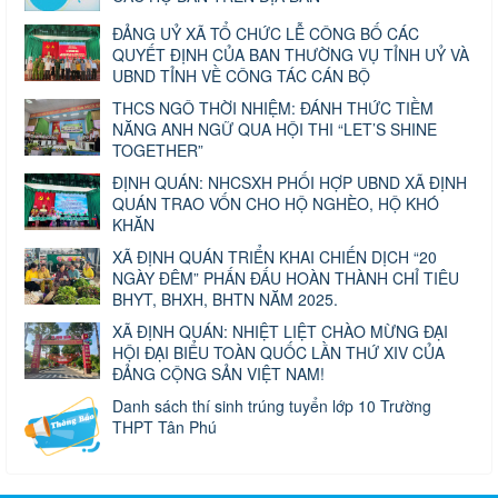
ĐẢNG UỶ XÃ TỔ CHỨC LỄ CÔNG BỐ CÁC
QUYẾT ĐỊNH CỦA BAN THƯỜNG VỤ TỈNH UỶ VÀ
UBND TỈNH VỀ CÔNG TÁC CÁN BỘ
THCS NGÔ THỜI NHIỆM: ĐÁNH THỨC TIỀM
NĂNG ANH NGỮ QUA HỘI THI “LET’S SHINE
TOGETHER”
ĐỊNH QUÁN: NHCSXH PHỐI HỢP UBND XÃ ĐỊNH
QUÁN TRAO VỐN CHO HỘ NGHÈO, HỘ KHÓ
KHĂN
XÃ ĐỊNH QUÁN TRIỂN KHAI CHIẾN DỊCH “20
NGÀY ĐÊM” PHẤN ĐẤU HOÀN THÀNH CHỈ TIÊU
BHYT, BHXH, BHTN NĂM 2025.
XÃ ĐỊNH QUÁN: NHIỆT LIỆT CHÀO MỪNG ĐẠI
HỘI ĐẠI BIỂU TOÀN QUỐC LẦN THỨ XIV CỦA
ĐẢNG CỘNG SẢN VIỆT NAM!
Danh sách thí sinh trúng tuyển lớp 10 Trường
THPT Tân Phú