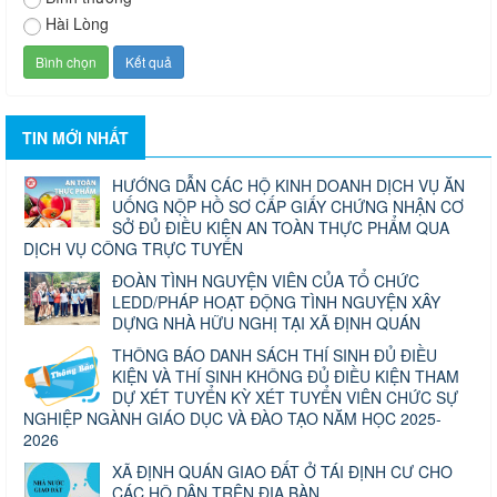
Hài Lòng
TIN MỚI NHẤT
HƯỚNG DẪN CÁC HỘ KINH DOANH DỊCH VỤ ĂN
UỐNG NỘP HỒ SƠ CẤP GIẤY CHỨNG NHẬN CƠ
SỞ ĐỦ ĐIỀU KIỆN AN TOÀN THỰC PHẨM QUA
DỊCH VỤ CÔNG TRỰC TUYẾN
ĐOÀN TÌNH NGUYỆN VIÊN CỦA TỔ CHỨC
LEDD/PHÁP HOẠT ĐỘNG TÌNH NGUYỆN XÂY
DỰNG NHÀ HỮU NGHỊ TẠI XÃ ĐỊNH QUÁN
THÔNG BÁO DANH SÁCH THÍ SINH ĐỦ ĐIỀU
KIỆN VÀ THÍ SINH KHÔNG ĐỦ ĐIỀU KIỆN THAM
DỰ XÉT TUYỂN KỲ XÉT TUYỂN VIÊN CHỨC SỰ
NGHIỆP NGÀNH GIÁO DỤC VÀ ĐÀO TẠO NĂM HỌC 2025-
2026
XÃ ĐỊNH QUÁN GIAO ĐẤT Ở TÁI ĐỊNH CƯ CHO
CÁC HỘ DÂN TRÊN ĐỊA BÀN