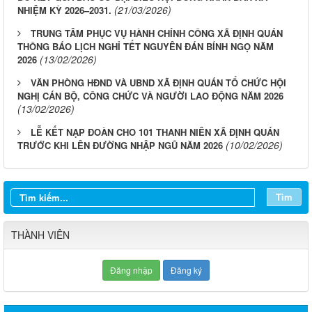
(21/03/2026)
NHIỆM KỲ 2026–2031.
TRUNG TÂM PHỤC VỤ HÀNH CHÍNH CÔNG XÃ ĐỊNH QUÁN
THÔNG BÁO LỊCH NGHỈ TẾT NGUYÊN ĐÁN BÍNH NGỌ NĂM
(13/02/2026)
2026
VĂN PHÒNG HĐND VÀ UBND XÃ ĐỊNH QUÁN TỔ CHỨC HỘI
NGHỊ CÁN BỘ, CÔNG CHỨC VÀ NGƯỜI LAO ĐỘNG NĂM 2026
(13/02/2026)
LỄ KẾT NẠP ĐOÀN CHO 101 THANH NIÊN XÃ ĐỊNH QUÁN
(10/02/2026)
TRƯỚC KHI LÊN ĐƯỜNG NHẬP NGŨ NĂM 2026
Tìm
THÀNH VIÊN
Đăng nhập
Đăng ký