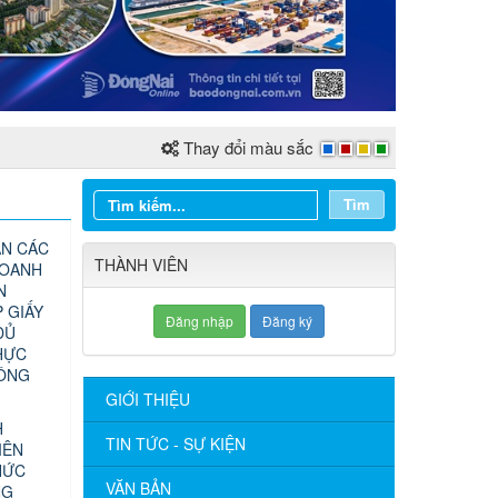
Thay đổi màu sắc
Tìm
N CÁC
THÀNH VIÊN
DOANH
N
 GIẤY
Đăng nhập
Đăng ký
ĐỦ
HỰC
CÔNG
GIỚI THIỆU
H
TIN TỨC - SỰ KIỆN
IÊN
HỨC
VĂN BẢN
NG