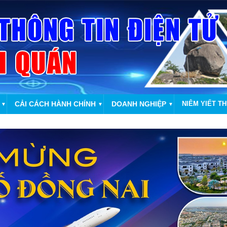
CẢI CÁCH HÀNH CHÍNH
DOANH NGHIỆP
NIÊM YIẾT T
▼
▼
▼