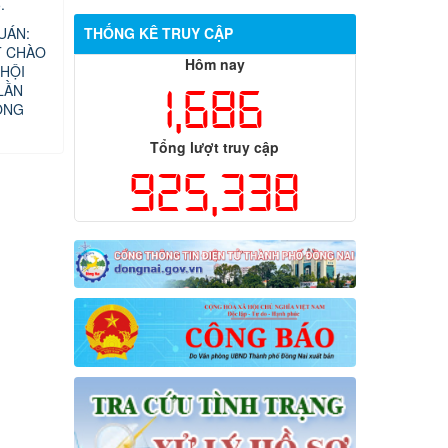
.
UÁN:
THỐNG KÊ TRUY CẬP
T CHÀO
Hôm nay
HỘI
LẦN
1,686
ỘNG
Tổng lượt truy cập
925,338