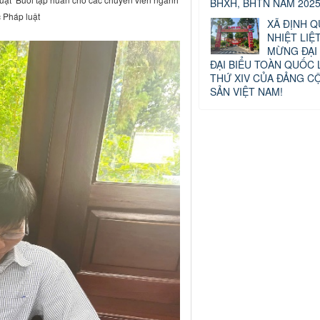
BHXH, BHTN NĂM 2025
c Pháp luật
XÃ ĐỊNH Q
NHIỆT LIỆ
MỪNG ĐẠI 
ĐẠI BIỂU TOÀN QUỐC 
THỨ XIV CỦA ĐẢNG C
SẢN VIỆT NAM!