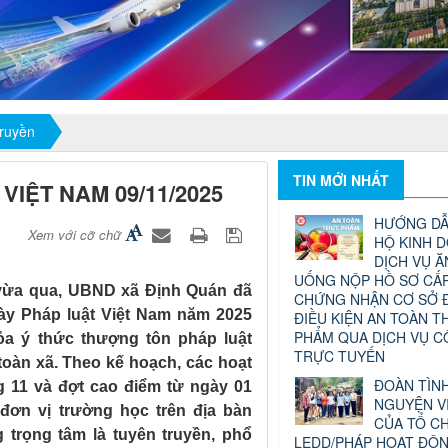
truyền
TIN MỚI NHẤT
IỆT NAM 09/11/2025
HƯỚNG DẪ
Xem với cỡ chữ
HỘ KINH 
DỊCH VỤ Ă
UỐNG NỘP HỒ SƠ CẤP
ừa qua, UBND xã Định Quán đã
CHỨNG NHẬN CƠ SỞ 
gày Pháp luật Việt Nam năm 2025
ĐIỀU KIỆN AN TOÀN T
PHẨM QUA DỊCH VỤ 
tỏa ý thức thượng tôn pháp luật
TRỰC TUYẾN
oàn xã. Theo kế hoạch, các hoạt
ĐOÀN TÌN
 11 và đợt cao điểm từ ngày 01
NGUYỆN V
đơn vị trường học trên địa bàn
CỦA TỔ C
dung trọng tâm là tuyên truyền, phổ
LEDD/PHÁP HOẠT ĐỘ