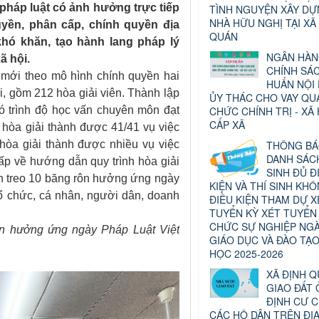
 pháp luật có ảnh hưởng trực tiếp
TÌNH NGUYỆN XÂY D
NHÀ HỮU NGHỊ TẠI XÃ
uyền, phân cấp, chính quyền địa
QUÁN
hó khăn, tạo hành lang pháp lý
NGÂN HÀ
ã hội.
CHÍNH SÁ
̃ mới theo mô hình chính quyền hai
HUẤN NỘI
, gồm 212 hòa giải viên. Thành lập
ỦY THÁC CHO VAY QU
́ trình độ học vấn chuyên môn đạt
CHỨC CHÍNH TRỊ - XÃ 
CẤP XÃ
iện hòa giải thành được 41/41 vụ việc
 hòa giải thành được nhiều vụ việc
THÔNG B
DANH SÁCH
gấp về hướng dẫn quy trình hòa giải
SINH ĐỦ Đ
 hiện treo 10 băng rôn hưởng ứng ngày
KIỆN VÀ THÍ SINH KH
tổ chức, cá nhân, người dân, doanh
ĐIỀU KIỆN THAM DỰ X
TUYỂN KỲ XÉT TUYỂN
CHỨC SỰ NGHIỆP NG
ện hưởng ứng ngày Pháp Luật Việt
GIÁO DỤC VÀ ĐÀO TẠ
HỌC 2025-2026
XÃ ĐỊNH 
GIAO ĐẤT 
ĐỊNH CƯ 
CÁC HỘ DÂN TRÊN ĐỊ