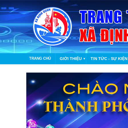
TRANG CHỦ
GIỚI THIỆU
TIN TỨC - SỰ KIỆN
▼