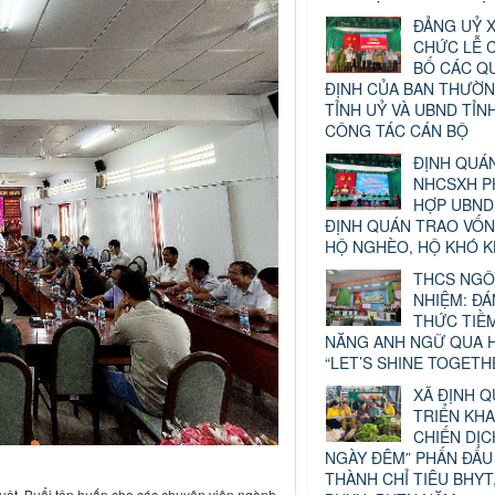
ĐẢNG UỶ X
CHỨC LỄ 
BỐ CÁC Q
ĐỊNH CỦA BAN THƯỜN
TỈNH UỶ VÀ UBND TỈN
CÔNG TÁC CÁN BỘ
ĐỊNH QUÁN
NHCSXH P
HỢP UBND
ĐỊNH QUÁN TRAO VỐ
HỘ NGHÈO, HỘ KHÓ 
THCS NGÔ
NHIỆM: Đ
THỨC TIỀ
NĂNG ANH NGỮ QUA H
“LET’S SHINE TOGETH
XÃ ĐỊNH 
TRIỂN KHA
CHIẾN DỊC
NGÀY ĐÊM” PHẤN ĐẤU
THÀNH CHỈ TIÊU BHYT
 Luật Buổi tập huấn cho các chuyên viên ngành