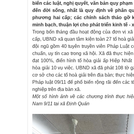
biến các luật, nghị quyết, văn bản quy phạm
đến đời sống, nhất là quy định về phân q
phương hai cấp; các chính sách tháo gỡ k
minh bạch, thuận lợi cho phát triển kinh tế - x
Trong bốn tháng đầu hoạt động của đơn vị xa
cấp, UBND xã quan tâm kiện toàn 27 tổ hoà giải
đội ngũ gồm 40 tuyên truyền viên Pháp Luật co
chuẩn, uy tín cao trong xã hội. Xã đã thực h
đạt 100%, điển hình tổ hòa giải ấp Hiệp Nhất
hòa giải 10 vụ việc. UBND xã đã phát 108 tờ 
cơ sở cho các tổ hoà giải trên địa bàn; thực
Pháp luật 09/11 để phổ biến rộng rãi đến các 
nghiệp trên địa bàn xã.
Một số hình ảnh về các chương trình thực hi
Nam 9/11 tại xã Định Quán