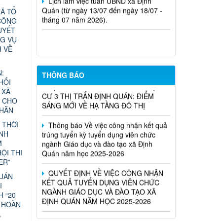
Ã TỔ
Nghị Quyết Về việc sắp xếp, điều
CÔNG
chỉnh, đổi tên các ấp trên địa bàn xã
UYẾT
Định Quán
G VỤ
H VỀ
CHÍNH THỨC PHÊ DUYỆT QUY
HOẠCH CHI TIẾT 1/500 KHU TÁI ĐỊNH
CƯ 3 THỊ TRẤN ĐỊNH QUÁN: ĐIỂM
:
THÔNG BÁO
SÁNG MỚI VỀ HẠ TẦNG ĐÔ THỊ
HỐI
 XÃ
N CHO
Thông báo Về việc công nhận kết quả
KHĂN
trúng tuyển kỳ tuyển dụng viên chức
ngành Giáo dục và đào tạo xã Định
 THỜI
Quán năm học 2025-2026
ÁNH
M
QUYẾT ĐỊNH VỀ VIỆC CÔNG NHẬN
ỘI THI
KẾT QUẢ TUYỂN DỤNG VIÊN CHỨC
ER”
NGÀNH GIÁO DỤC VÀ ĐÀO TẠO XÃ
QUÁN
ĐỊNH QUÁN NĂM HỌC 2025-2026
I
H “20
 HOÀN
,