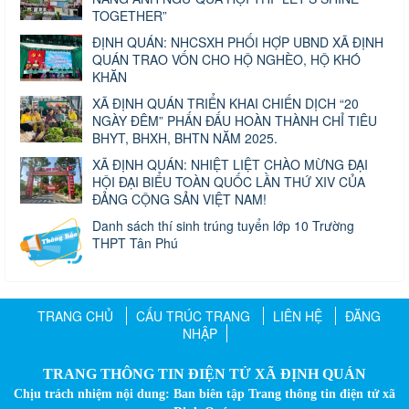
TOGETHER”
ĐỊNH QUÁN: NHCSXH PHỐI HỢP UBND XÃ ĐỊNH
QUÁN TRAO VỐN CHO HỘ NGHÈO, HỘ KHÓ
KHĂN
XÃ ĐỊNH QUÁN TRIỂN KHAI CHIẾN DỊCH “20
NGÀY ĐÊM” PHẤN ĐẤU HOÀN THÀNH CHỈ TIÊU
BHYT, BHXH, BHTN NĂM 2025.
XÃ ĐỊNH QUÁN: NHIỆT LIỆT CHÀO MỪNG ĐẠI
HỘI ĐẠI BIỂU TOÀN QUỐC LẦN THỨ XIV CỦA
ĐẢNG CỘNG SẢN VIỆT NAM!
Danh sách thí sinh trúng tuyển lớp 10 Trường
THPT Tân Phú
TRANG CHỦ
CẤU TRÚC TRANG
LIÊN HỆ
ĐĂNG
NHẬP
TRANG THÔNG TIN ĐIỆN TỬ XÃ ĐỊNH QUÁN
Chịu trách nhiệm nội dung: Ban biên tập Trang thông tin điện tử xã