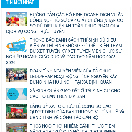
TIN MỚI NHẤT
HƯỚNG DẪN CÁC HỘ KINH DOANH DỊCH VỤ ĂN
UỐNG NỘP HỒ SƠ CẤP GIẤY CHỨNG NHẬN CƠ
SỞ ĐỦ ĐIỀU KIỆN AN TOÀN THỰC PHẨM QUA
DỊCH VỤ CÔNG TRỰC TUYẾN
THÔNG BÁO DANH SÁCH THÍ SINH ĐỦ ĐIỀU
KIỆN VÀ THÍ SINH KHÔNG ĐỦ ĐIỀU KIỆN THAM
DỰ XÉT TUYỂN KỲ XÉT TUYỂN VIÊN CHỨC SỰ
NGHIỆP NGÀNH GIÁO DỤC VÀ ĐÀO TẠO NĂM HỌC 2025-
2026
ĐOÀN TÌNH NGUYỆN VIÊN CỦA TỔ CHỨC
LEDD/PHÁP HOẠT ĐỘNG TÌNH NGUYỆN XÂY
DỰNG NHÀ HỮU NGHỊ TẠI XÃ ĐỊNH QUÁN
XÃ ĐỊNH QUÁN GIAO ĐẤT Ở TÁI ĐỊNH CƯ CHO
CÁC HỘ DÂN TRÊN ĐỊA BÀN
ĐẢNG UỶ XÃ TỔ CHỨC LỄ CÔNG BỐ CÁC
QUYẾT ĐỊNH CỦA BAN THƯỜNG VỤ TỈNH UỶ VÀ
UBND TỈNH VỀ CÔNG TÁC CÁN BỘ
THCS NGÔ THỜI NHIỆM: ĐÁNH THỨC TIỀM
NĂNG ANH NGỮ QUA HỘI THI “LET’S SHINE