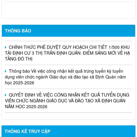
Nghị Quyết Về việc sắp xếp, điều chỉnh, đổi tên các ấp trên địa
bàn xã Định Quán
THÔNG BÁO
CHÍNH THỨC PHÊ DUYỆT QUY HOẠCH CHI TIẾT 1/500 KHU
TÁI ĐỊNH CƯ 3 THỊ TRẤN ĐỊNH QUÁN: ĐIỂM SÁNG MỚI VỀ HẠ
TẦNG ĐÔ THỊ
Thông báo Về việc công nhận kết quả trúng tuyển kỳ tuyển
dụng viên chức ngành Giáo dục và đào tạo xã Định Quán năm
học 2025-2026
QUYẾT ĐỊNH VỀ VIỆC CÔNG NHẬN KẾT QUẢ TUYỂN DỤNG
VIÊN CHỨC NGÀNH GIÁO DỤC VÀ ĐÀO TẠO XÃ ĐỊNH QUÁN
NĂM HỌC 2025-2026
THỐNG KÊ TRUY CẬP