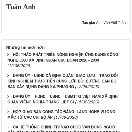
Tuấn Anh
Tác giả:
Anh Văn Viết Tuấn
Những tin mới hơn
HỘI THẢO PHÁT TRIỂN NÔNG NGHIỆP ỨNG DỤNG CÔNG
NGHỆ CAO XÃ ĐỊNH QUÁN GIAI ĐOẠN 2026 - 2030
(12/06/2026)
ĐẢNG ỦY - UBND XÃ ĐỊNH QUÁN: GIAO LƯU – TRAO ĐỔI
KINH NGHIỆM THỰC TIỄN CÙNG LỚP BỒI DƯỠNG CÁN BỘ
(12/06/2026)
BAN XÂY DỰNG ĐẢNG XÃ/PHƯỜNG
ĐẢNG ỦY – HĐND – UBND – UBMTTQ VIỆT NAM XÃ ĐỊNH
(15/06/2026)
QUÁN VIẾNG NGHĨA TRANG LIỆT SĨ
HỌP GIAO BAN CÔNG TÁC ĐẢNG: LẮNG NGHE VƯỚNG
(17/06/2026)
MẮC TỪ CÁC CHI BỘ ẤP
CẢ HỆ THỐNG CHÍNH TRỊ VÀO CUỘC VẬN ĐỘNG NGƯỜI