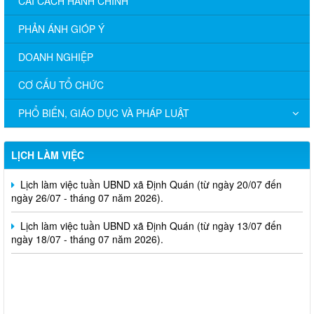
CẢI CÁCH HÀNH CHÍNH
PHẢN ÁNH GIÓP Ý
DOANH NGHIỆP
CƠ CẤU TỔ CHỨC
Lịch làm việc tuần UBND xã Định Quán (từ ngày 03/08 đến
ngày 08/08 - tháng 08 năm 2026).
PHỔ BIẾN, GIÁO DỤC VÀ PHÁP LUẬT
Lịch làm việc tuần UBND xã Định Quán (từ ngày 27/07 đến
ngày 01/08 - tháng 07 năm 2026).
LỊCH LÀM VIỆC
Lịch làm việc tuần UBND xã Định Quán (từ ngày 20/07 đến
ngày 26/07 - tháng 07 năm 2026).
Lịch làm việc tuần UBND xã Định Quán (từ ngày 13/07 đến
ngày 18/07 - tháng 07 năm 2026).
Nghị Quyết Về việc sắp xếp, điều chỉnh, đổi tên các ấp trên địa
bàn xã Định Quán