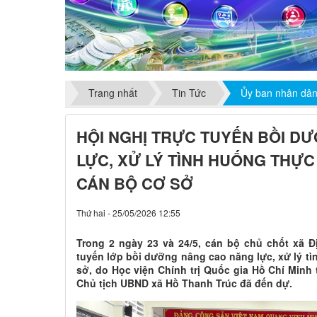
Trang nhất
Tin Tức
Ủy ban nhân dân
HỘI NGHỊ TRỰC TUYẾN BỒI D
LỰC, XỬ LÝ TÌNH HUỐNG THỰC 
CÁN BỘ CƠ SỞ
Thứ hai - 25/05/2026 12:55
Trong 2 ngày 23 và 24/5, cán bộ chủ chốt xã 
tuyến lớp bồi dưỡng nâng cao năng lực, xử lý tì
sở, do Học viện Chính trị Quốc gia Hồ Chí Minh 
Chủ tịch UBND xã Hồ Thanh Trúc đã đến dự.