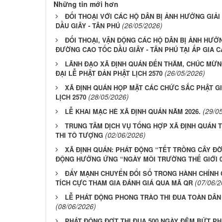
Những tin mới hơn
ĐỐI THOẠI VỚI CÁC HỘ DÂN BỊ ẢNH HƯỞNG GI
(26/05/2026)
DẦU GIÂY - TÂN PHÚ
ĐỐI THOẠI, VẬN ĐỘNG CÁC HỘ DÂN BỊ ẢNH HƯỞ
ĐƯỜNG CAO TỐC DẦU GIÂY - TÂN PHÚ TẠI ẤP GIA C
LÃNH ĐẠO XÃ ĐỊNH QUÁN ĐẾN THĂM, CHÚC MỪN
(26/05/2026)
ĐẠI LỄ PHẬT ĐẢN PHẬT LỊCH 2570
XÃ ĐỊNH QUÁN HỌP MẶT CÁC CHỨC SẮC PHẬT G
(28/05/2026)
LỊCH 2570
(29/0
LỄ KHAI MẠC HÈ XÃ ĐỊNH QUÁN NĂM 2026.
TRUNG TÂM DỊCH VỤ TỔNG HỢP XÃ ĐỊNH QUÁN 
(02/06/2026)
THI TÔ TƯỢNG
XÃ ĐỊNH QUÁN: PHÁT ĐỘNG “TẾT TRỒNG CÂY ĐỜ
ĐỘNG HƯỞNG ỨNG “NGÀY MÔI TRƯỜNG THẾ GIỚI 05
ĐẨY MẠNH CHUYỂN ĐỔI SỐ TRONG HÀNH CHÍNH 
(07/06/2
TÍCH CỰC THAM GIA ĐÁNH GIÁ QUA MÃ QR
LỄ PHÁT ĐỘNG PHONG TRÀO THI ĐUA TOÀN DÂN
(08/06/2026)
PHÁT ĐỘNG ĐỢT THI ĐUA 500 NGÀY ĐÊM BỨT PH