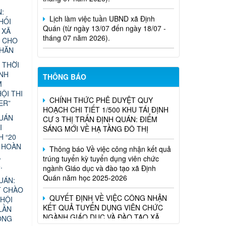
Lịch làm việc tuần UBND xã Định
:
Quán (từ ngày 13/07 đến ngày 18/07 -
HỐI
tháng 07 năm 2026).
 XÃ
N CHO
Nghị Quyết Về việc sắp xếp, điều
KHĂN
chỉnh, đổi tên các ấp trên địa bàn xã
 THỜI
Định Quán
ÁNH
THÔNG BÁO
M
CHÍNH THỨC PHÊ DUYỆT QUY
ỘI THI
HOẠCH CHI TIẾT 1/500 KHU TÁI ĐỊNH
ER”
CƯ 3 THỊ TRẤN ĐỊNH QUÁN: ĐIỂM
SÁNG MỚI VỀ HẠ TẦNG ĐÔ THỊ
QUÁN
I
Thông báo Về việc công nhận kết quả
H “20
trúng tuyển kỳ tuyển dụng viên chức
 HOÀN
ngành Giáo dục và đào tạo xã Định
,
Quán năm học 2025-2026
.
UÁN:
QUYẾT ĐỊNH VỀ VIỆC CÔNG NHẬN
T CHÀO
KẾT QUẢ TUYỂN DỤNG VIÊN CHỨC
HỘI
NGÀNH GIÁO DỤC VÀ ĐÀO TẠO XÃ
LẦN
ĐỊNH QUÁN NĂM HỌC 2025-2026
ỘNG