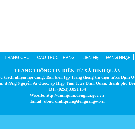
TRANG CHỦ
CẤU TRÚC TRANG
LIÊN HỆ
ĐĂNG NHẬP
TRANG THÔNG TIN ĐIỆN TỬ XÃ ĐỊNH QUÁN
u trách nhiệm nội dung: Ban biên tập Trang thông tin điện tử xã Định 
hỉ: đường Nguyễn Ái Quốc, ấp Hiệp Tâm 1, xã Định Quán, thành phố Đồ
ĐT: (0251)3.851.134
Website:http://dinhquan.dongnai.gov.vn
Email: ubnd-dinhquan@dongnai.gov.vn​