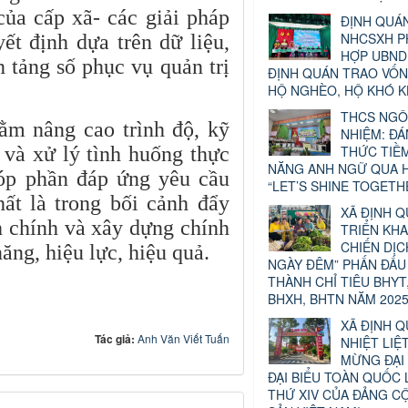
 của cấp xã- các giải pháp
ĐỊNH QUÁN
NHCSXH P
ết định dựa trên dữ liệu,
HỢP UBND
n tảng số phục vụ quản trị
ĐỊNH QUÁN TRAO VỐ
HỘ NGHÈO, HỘ KHÓ 
THCS NGÔ
ằm nâng cao trình độ, kỹ
NHIỆM: Đ
 và xử lý tình huống thực
THỨC TIỀ
NĂNG ANH NGỮ QUA H
góp phần đáp ứng yêu cầu
“LET’S SHINE TOGETH
ất là trong bối cảnh đẩy
XÃ ĐỊNH 
h chính và xây dựng chính
TRIỂN KHA
CHIẾN DỊC
ng, hiệu lực, hiệu quả.
NGÀY ĐÊM” PHẤN ĐẤU
THÀNH CHỈ TIÊU BHYT
BHXH, BHTN NĂM 2025
XÃ ĐỊNH Q
Tác giả:
Anh Văn Viết Tuấn
NHIỆT LIỆ
MỪNG ĐẠI 
ĐẠI BIỂU TOÀN QUỐC 
THỨ XIV CỦA ĐẢNG C