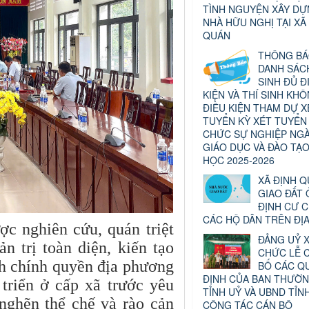
TÌNH NGUYỆN XÂY D
NHÀ HỮU NGHỊ TẠI XÃ
QUÁN
THÔNG B
DANH SÁCH
SINH ĐỦ Đ
KIỆN VÀ THÍ SINH KH
ĐIỀU KIỆN THAM DỰ X
TUYỂN KỲ XÉT TUYỂN
CHỨC SỰ NGHIỆP NG
GIÁO DỤC VÀ ĐÀO TẠ
HỌC 2025-2026
XÃ ĐỊNH 
GIAO ĐẤT 
ĐỊNH CƯ 
CÁC HỘ DÂN TRÊN ĐỊ
ợc nghiên cứu, quán triệt
ĐẢNG UỶ X
 trị toàn diện, kiến tạo
CHỨC LỄ 
nh chính quyền địa phương
BỐ CÁC Q
ĐỊNH CỦA BAN THƯỜN
 triển ở cấp xã trước yêu
TỈNH UỶ VÀ UBND TỈN
nghẽn thể chế và rào cản
CÔNG TÁC CÁN BỘ