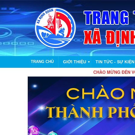
TRANG CHỦ
GIỚI THIỆU
TIN TỨC - SỰ KIỆN
▼
CHÀO MỪNG ĐẾN VỚI TRANG