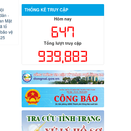
ội
THỐNG KÊ TRUY CẬP
dân -
Hôm nay
an Mặt
ã tổ
647
 bảo vệ
025
Tổng lượt truy cập
939,883