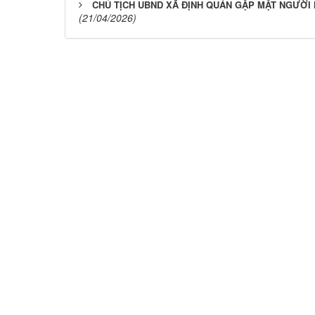
CHỦ TỊCH UBND XÃ ĐỊNH QUÁN GẶP MẶT NGƯỜ
(21/04/2026)