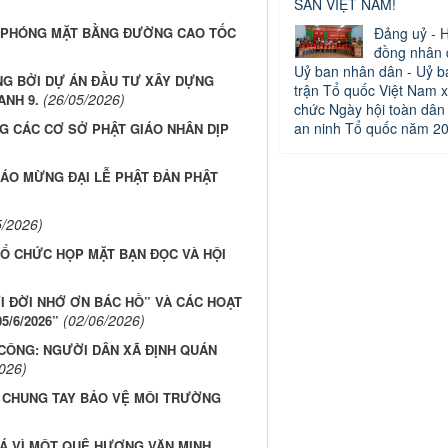
SẢN VIỆT NAM!
ẢI PHÓNG MẶT BẰNG ĐƯỜNG CAO TỐC
Đảng uỷ - H
đồng nhân 
Uỷ ban nhân dân - Uỷ b
NG BỞI DỰ ÁN ĐẦU TƯ XÂY DỰNG
trận Tổ quốc Việt Nam x
(26/05/2026)
ANH 9.
chức Ngày hội toàn dân
an ninh Tổ quốc năm 2
G CÁC CƠ SỞ PHẬT GIÁO NHÂN DỊP
IÁO MỪNG ĐẠI LỄ PHẬT ĐẢN PHẬT
5/2026)
TỔ CHỨC HỌP MẶT BẠN ĐỌC VÀ HỘI
I ĐỜI NHỚ ƠN BÁC HỒ” VÀ CÁC HOẠT
(02/06/2026)
/6/2026”
CÔNG: NGƯỜI DÂN XÃ ĐỊNH QUÁN
026)
 CHUNG TAY BẢO VỆ MÔI TRƯỜNG
Á VÌ MỘT QUÊ HƯƠNG VĂN MINH,