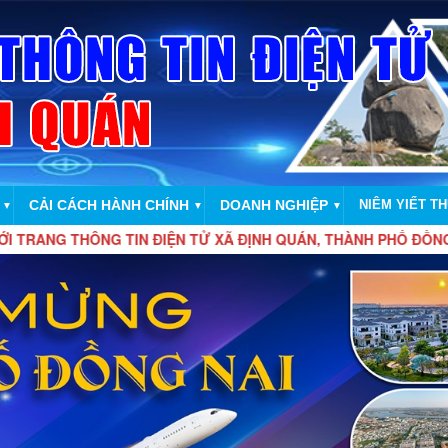
CẢI CÁCH HÀNH CHÍNH
DOANH NGHIỆP
NIÊM YIẾT T
▼
▼
▼
 THÔNG TIN ĐIỆN TỬ XÃ ĐỊNH QUÁN, THÀNH PHỐ ĐỒNG NAI