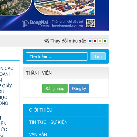
Thay đổi màu sắc
Tìm
N CÁC
THÀNH VIÊN
DOANH
N
 GIẤY
Đăng nhập
Đăng ký
ĐỦ
HỰC
CÔNG
GIỚI THIỆU
H
TIN TỨC - SỰ KIỆN
IÊN
HỨC
VĂN BẢN
NG