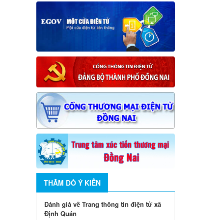
THĂM DÒ Ý KIẾN
Đánh giá về Trang thông tin điện tử xã
Định Quán