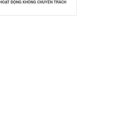
I HOẠT ĐỘNG KHÔNG CHUYÊN TRÁCH