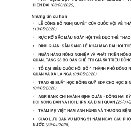
(08/06/2026)
HIỆN ĐẠI
Những tin cũ hơn
LỄ CÔNG BỐ NGHỊ QUYẾT CỦA QUỐC HỘI VỀ TH
(19/05/2026)
RỰC RỠ SẮC MÀU NGÀY HỘI THỂ DỤC THỂ THAO
ĐỊNH QUÁN: SẴN SÀNG LỄ KHAI MẠC ĐẠI HỘI TH
NGÂN HÀNG NÔNG NGHIỆP VÀ PHÁT TRIÊN NÔNG
QUÁN, TẶNG 28 BỘ BÀN GHẾ TRỊ GIÁ 50 TRIỆU ĐỒN
TỔ ĐẠI BIỂU QUỐC HỘI SỐ 4 THÀNH PHỐ ĐỒNG NA
(08/05/2026)
QUÁN VÀ XÃ LA NGÀ
TRAO 48 SUẤT HỌC BỔNG QUỸ EDF CHO HỌC SIN
(04/05/2026)
AGRIBANK CHI NHÁNH ĐỊNH QUÁN - ĐỒNG NAI K
(29/04/
HỘI NÔNG DÂN VÀ HỘI LHPN XÃ ĐỊNH QUÁN
THĂM MẸ VIỆT NAM ANH HÙNG VÀ THƯƠNG BỆN
GIAO LƯU DÂN VỤ MỪNG 51 NĂM NGÀY GIẢI PH
(29/04/2026)
NƯỚC