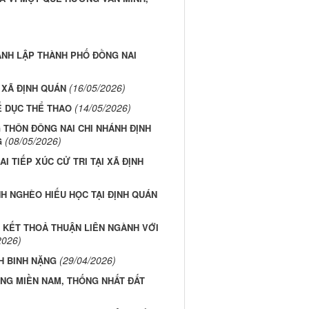
ÀNH LẬP THÀNH PHỐ ĐỒNG NAI
(16/05/2026)
 XÃ ĐỊNH QUÁN
(14/05/2026)
Ể DỤC THỂ THAO
 THÔN ĐÔNG NAI CHI NHÁNH ĐỊNH
(08/05/2026)
G
I TIẾP XÚC CỬ TRI TẠI XÃ ĐỊNH
H NGHÈO HIẾU HỌC TẠI ĐỊNH QUÁN
Ý KẾT THOẢ THUẬN LIÊN NGÀNH VỚI
2026)
(29/04/2026)
H BINH NẶNG
ÓNG MIỀN NAM, THỐNG NHẤT ĐẤT