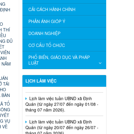
ỰNG
CẢI CÁCH HÀNH CHÍNH
 ĐỊNH
PHẢN ÁNH GIÓP Ý
ÁO
 THÍ
DOANH NGHIỆP
IỀU
ÔNG ĐỦ
CƠ CẤU TỔ CHỨC
ÉT
 VIÊN
PHỔ BIẾN, GIÁO DỤC VÀ PHÁP
ÀNH
LUẬT
O NĂM
Lịch làm việc tuần UBND xã Định
Quán (từ ngày 03/08 đến ngày 08/08 -
QUÁN
tháng 08 năm 2026).
LỊCH LÀM VIỆC
Ở TÁI
CHO
Lịch làm việc tuần UBND xã Định
A BÀN
Quán (từ ngày 27/07 đến ngày 01/08 -
tháng 07 năm 2026).
Ã TỔ
CÔNG
Lịch làm việc tuần UBND xã Định
UYẾT
Quán (từ ngày 20/07 đến ngày 26/07 -
G VỤ
tháng 07 năm 2026).
H VỀ