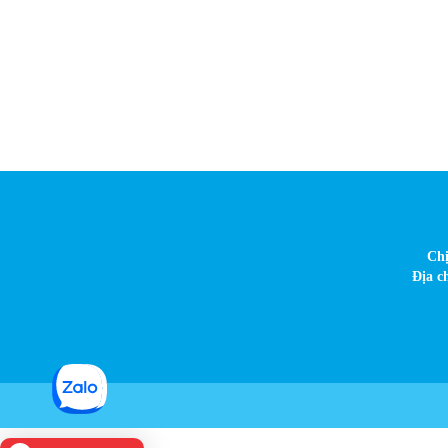
Chị
Địa c