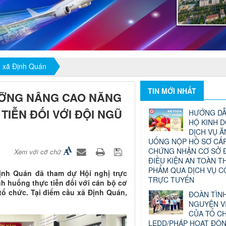
 xã Định Quán
TIN MỚI NHẤT
ƯỠNG NÂNG CAO NĂNG
TIỄN ĐỐI VỚI ĐỘI NGŨ
HƯỚNG DẪ
HỘ KINH 
DỊCH VỤ Ă
UỐNG NỘP HỒ SƠ CẤP
CHỨNG NHẬN CƠ SỞ 
Xem với cỡ chữ
ĐIỀU KIỆN AN TOÀN T
PHẨM QUA DỊCH VỤ 
Định Quán đã tham dự Hội nghị trực
TRỰC TUYẾN
nh huống thực tiễn đối với cán bộ cơ
tổ chức. Tại điểm cầu xã Định Quán,
ĐOÀN TÌN
NGUYỆN V
CỦA TỔ C
LEDD/PHÁP HOẠT ĐỘ