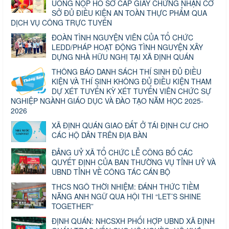
UỐNG NỘP HỒ SƠ CẤP GIẤY CHỨNG NHẬN CƠ
SỞ ĐỦ ĐIỀU KIỆN AN TOÀN THỰC PHẨM QUA
DỊCH VỤ CÔNG TRỰC TUYẾN
ĐOÀN TÌNH NGUYỆN VIÊN CỦA TỔ CHỨC
LEDD/PHÁP HOẠT ĐỘNG TÌNH NGUYỆN XÂY
DỰNG NHÀ HỮU NGHỊ TẠI XÃ ĐỊNH QUÁN
THÔNG BÁO DANH SÁCH THÍ SINH ĐỦ ĐIỀU
KIỆN VÀ THÍ SINH KHÔNG ĐỦ ĐIỀU KIỆN THAM
DỰ XÉT TUYỂN KỲ XÉT TUYỂN VIÊN CHỨC SỰ
NGHIỆP NGÀNH GIÁO DỤC VÀ ĐÀO TẠO NĂM HỌC 2025-
2026
XÃ ĐỊNH QUÁN GIAO ĐẤT Ở TÁI ĐỊNH CƯ CHO
CÁC HỘ DÂN TRÊN ĐỊA BÀN
ĐẢNG UỶ XÃ TỔ CHỨC LỄ CÔNG BỐ CÁC
QUYẾT ĐỊNH CỦA BAN THƯỜNG VỤ TỈNH UỶ VÀ
UBND TỈNH VỀ CÔNG TÁC CÁN BỘ
THCS NGÔ THỜI NHIỆM: ĐÁNH THỨC TIỀM
NĂNG ANH NGỮ QUA HỘI THI “LET’S SHINE
TOGETHER”
ĐỊNH QUÁN: NHCSXH PHỐI HỢP UBND XÃ ĐỊNH