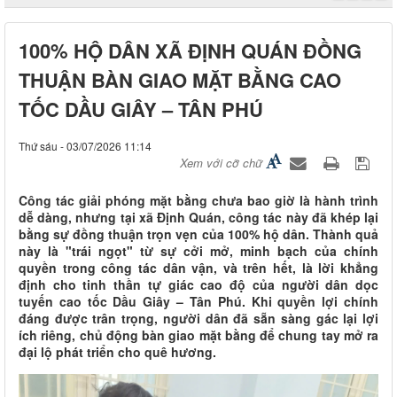
100% HỘ DÂN XÃ ĐỊNH QUÁN ĐỒNG
THUẬN BÀN GIAO MẶT BẰNG CAO
TỐC DẦU GIÂY – TÂN PHÚ
Thứ sáu - 03/07/2026 11:14
Xem với cỡ chữ
Công tác giải phóng mặt bằng chưa bao giờ là hành trình
dễ dàng, nhưng tại xã Định Quán, công tác này đã khép lại
bằng sự đồng thuận trọn vẹn của 100% hộ dân. Thành quả
này là "trái ngọt" từ sự cởi mở, minh bạch của chính
quyền trong công tác dân vận, và trên hết, là lời khẳng
định cho tinh thần tự giác cao độ của người dân dọc
tuyến cao tốc Dầu Giây – Tân Phú. Khi quyền lợi chính
đáng được trân trọng, người dân đã sẵn sàng gác lại lợi
ích riêng, chủ động bàn giao mặt bằng để chung tay mở ra
đại lộ phát triển cho quê hương.