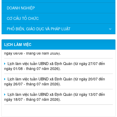
DOANH NGHIỆP
CƠ CẤU TỔ CHỨC
PHỔ BIẾN, GIÁO DỤC VÀ PHÁP LUẬT
Lịch làm việc tuần UBND xã Định Quán (từ ngày 03/08 đến
LỊCH LÀM VIỆC
ngày 08/08 - tháng 08 năm 2026).
Lịch làm việc tuần UBND xã Định Quán (từ ngày 27/07 đến
ngày 01/08 - tháng 07 năm 2026).
Lịch làm việc tuần UBND xã Định Quán (từ ngày 20/07 đến
ngày 26/07 - tháng 07 năm 2026).
Lịch làm việc tuần UBND xã Định Quán (từ ngày 13/07 đến
ngày 18/07 - tháng 07 năm 2026).