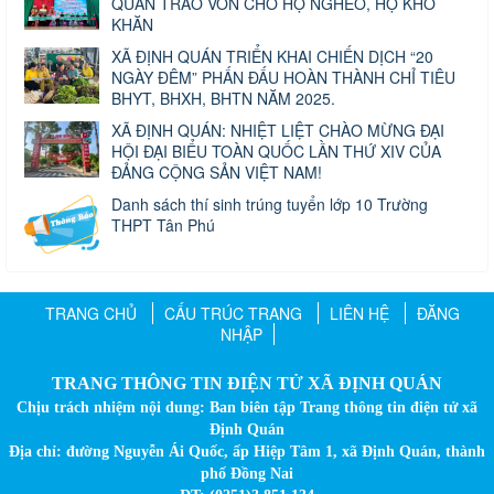
QUÁN TRAO VỐN CHO HỘ NGHÈO, HỘ KHÓ
KHĂN
XÃ ĐỊNH QUÁN TRIỂN KHAI CHIẾN DỊCH “20
NGÀY ĐÊM” PHẤN ĐẤU HOÀN THÀNH CHỈ TIÊU
BHYT, BHXH, BHTN NĂM 2025.
XÃ ĐỊNH QUÁN: NHIỆT LIỆT CHÀO MỪNG ĐẠI
HỘI ĐẠI BIỂU TOÀN QUỐC LẦN THỨ XIV CỦA
ĐẢNG CỘNG SẢN VIỆT NAM!
Danh sách thí sinh trúng tuyển lớp 10 Trường
THPT Tân Phú
TRANG CHỦ
CẤU TRÚC TRANG
LIÊN HỆ
ĐĂNG
NHẬP
TRANG THÔNG TIN ĐIỆN TỬ XÃ ĐỊNH QUÁN
Chịu trách nhiệm nội dung: Ban biên tập Trang thông tin điện tử xã
Định Quán
Địa chỉ: đường Nguyễn Ái Quốc, ấp Hiệp Tâm 1, xã Định Quán, thành
phố Đồng Nai