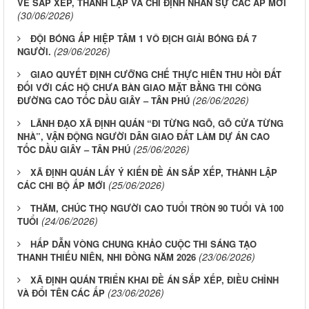
VỀ SẮP XẾP, THÀNH LẬP VÀ CHỈ ĐỊNH NHÂN SỰ CÁC ẤP MỚI
(30/06/2026)
ĐỘI BÓNG ẤP HIỆP TÂM 1 VÔ ĐỊCH GIẢI BÓNG ĐÁ 7
(29/06/2026)
NGƯỜI.
GIAO QUYẾT ĐỊNH CƯỠNG CHẾ THỰC HIÊN THU HỒI ĐẤT
ĐỐI VỚI CÁC HỘ CHƯA BÀN GIAO MẶT BẰNG THI CÔNG
(26/06/2026)
ĐƯỜNG CAO TỐC DẦU GIÂY – TÂN PHÚ
LÃNH ĐẠO XÃ ĐỊNH QUÁN “ĐI TỪNG NGÕ, GÕ CỬA TỪNG
NHÀ”, VẬN ĐỘNG NGƯỜI DÂN GIAO ĐẤT LÀM DỰ ÁN CAO
(25/06/2026)
TỐC DẦU GIÂY – TÂN PHÚ
XÃ ĐỊNH QUÁN LẤY Ý KIẾN ĐỀ ÁN SẮP XẾP, THÀNH LẬP
(25/06/2026)
CÁC CHI BỘ ẤP MỚI
THĂM, CHÚC THỌ NGƯỜI CAO TUỔI TRÒN 90 TUỔI VÀ 100
(24/06/2026)
TUỔI
HẤP DẪN VÒNG CHUNG KHẢO CUỘC THI SÁNG TẠO
(23/06/2026)
THANH THIẾU NIÊN, NHI ĐỒNG NĂM 2026
XÃ ĐỊNH QUÁN TRIỂN KHAI ĐỀ ÁN SẮP XẾP, ĐIỀU CHỈNH
(23/06/2026)
VÀ ĐỔI TÊN CÁC ẤP