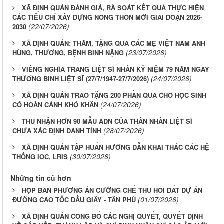
XÃ ĐỊNH QUÁN ĐÁNH GIÁ, RÀ SOÁT KẾT QUẢ THỰC HIỆN
CÁC TIÊU CHÍ XÂY DỰNG NÔNG THÔN MỚI GIAI ĐOẠN 2026-
(22/07/2026)
2030
XÃ ĐỊNH QUÁN: THĂM, TẶNG QUÀ CÁC MẸ VIỆT NAM ANH
(23/07/2026)
HÙNG, THƯƠNG, BỆNH BINH NẶNG
VIÊNG NGHĨA TRANG LIỆT SĨ NHÂN KỶ NIỆM 79 NĂM NGÀY
(24/07/2026)
THƯƠNG BINH LIỆT SĨ (27/7/1947-27/7/2026)
XÃ ĐỊNH QUÁN TRAO TẶNG 200 PHẦN QUÀ CHO HỌC SINH
(24/07/2026)
CÓ HOÀN CẢNH KHÓ KHĂN
THU NHẬN HƠN 90 MẪU ADN CỦA THÂN NHÂN LIỆT SĨ
(28/07/2026)
CHƯA XÁC ĐỊNH DANH TÍNH
XÃ ĐỊNH QUÁN TẬP HUẤN HƯỚNG DẪN KHAI THÁC CÁC HỆ
(30/07/2026)
THỐNG IOC, LRIS
Những tin cũ hơn
HỌP BÀN PHƯƠNG ÁN CƯỠNG CHẾ THU HỒI ĐẤT DỰ ÁN
(01/07/2026)
ĐƯỜNG CAO TỐC DẦU GIÂY - TÂN PHÚ
XÃ ĐỊNH QUÁN CÔNG BỐ CÁC NGHỊ QUYẾT, QUYẾT ĐỊNH