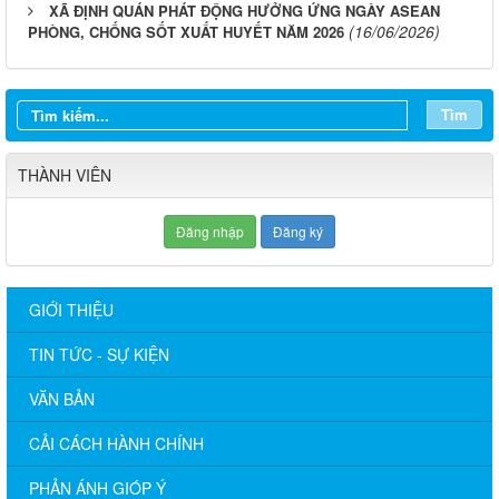
XÃ ĐỊNH QUÁN PHÁT ĐỘNG HƯỞNG ỨNG NGÀY ASEAN
(16/06/2026)
PHÒNG, CHỐNG SỐT XUẤT HUYẾT NĂM 2026
Tìm
THÀNH VIÊN
Đăng nhập
Đăng ký
GIỚI THIỆU
TIN TỨC - SỰ KIỆN
VĂN BẢN
CẢI CÁCH HÀNH CHÍNH
PHẢN ÁNH GIÓP Ý