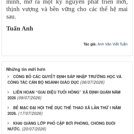
mình, mở ra một kỷ nguyên phát triển mới,
thịnh vượng và bền vững cho các thế hệ mai
sau.
Tuấn Anh
Tác giả:
Anh Văn Viết Tuấn
Những tin mới hơn
CÔNG BỐ CÁC QUYẾT ĐỊNH SÁP NHẬP TRƯỜNG HỌC VÀ
(06/07/2026)
CÔNG TÁC CÁN BỘ NGÀNH GIÁO DỤC
LIÊN HOAN “GIAI ĐIỆU TUỔI HỒNG” XÃ ĐỊNH QUÁN NĂM
(09/07/2026)
2026
BẾ MẠC ĐẠI HỘI THỂ DỤC THỂ THAO XÃ LẦN THỨ I NĂM
(17/07/2026)
2026.
KHAI GIẢNG LỚP PHỔ CẬP BƠI PHÒNG, CHÔNG ĐUÔI
(20/07/2026)
NƯỚC.