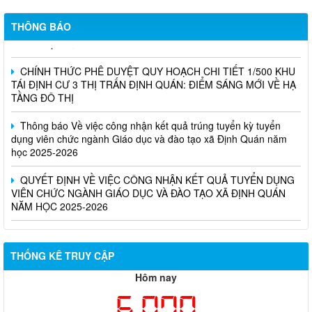
Nghị Quyết Về việc sắp xếp, điều chỉnh, đổi tên các ấp trên địa
THÔNG BÁO
bàn xã Định Quán
CHÍNH THỨC PHÊ DUYỆT QUY HOẠCH CHI TIẾT 1/500 KHU
TÁI ĐỊNH CƯ 3 THỊ TRẤN ĐỊNH QUÁN: ĐIỂM SÁNG MỚI VỀ HẠ
TẦNG ĐÔ THỊ
Thông báo Về việc công nhận kết quả trúng tuyển kỳ tuyển
dụng viên chức ngành Giáo dục và đào tạo xã Định Quán năm
học 2025-2026
QUYẾT ĐỊNH VỀ VIỆC CÔNG NHẬN KẾT QUẢ TUYỂN DỤNG
VIÊN CHỨC NGÀNH GIÁO DỤC VÀ ĐÀO TẠO XÃ ĐỊNH QUÁN
NĂM HỌC 2025-2026
THỐNG KÊ TRUY CẬP
Hôm nay
6,070