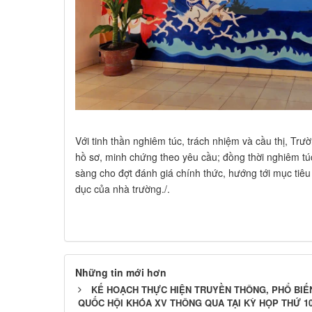
Với tinh thần nghiêm túc, trách nhiệm và cầu thị, T
hồ sơ, minh chứng theo yêu cầu; đồng thời nghiêm túc
sàng cho đợt đánh giá chính thức, hướng tới mục tiê
dục của nhà trường./.
Những tin mới hơn
KẾ HOẠCH THỰC HIỆN TRUYỀN THÔNG, PHỔ BIẾ
QUỐC HỘI KHÓA XV THÔNG QUA TẠI KỲ HỌP THỨ 10