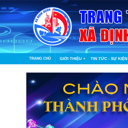
TRANG CHỦ
GIỚI THIỆU
TIN TỨC - SỰ KIỆN
▼
CHÀO MỪN