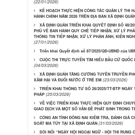
(22/01/2026)
KẾ HOẠCH THỰC HIỆN CÔNG TÁC QUẢN LÝ THI H
HÀNH CHÍNH NĂM 2026 TRÊN ĐỊA BÀN XÃ ĐỊNH QUÁ
XÃ ĐỊNH QUÁN TRIỂN KHAI QUYẾT ĐỊNH SỐ 48/2
PHỦ VỀ BAN HÀNH QUY CHẾ TIẾP NHẬN, XỬ LÝ PHẢ
THÔNG TIN TIẾP NHẬN, XỬ LÝ PHẢN ÁNH, KIẾN NG
(27/01/2026)
Triển khai Quyết định số 87/2025/QĐ-UBND của UBN
CUỘC THI TRỰC TUYẾN TÌM HIỂU BẦU CỬ QUỐC 
(04/03/2026)
XÃ ĐỊNH QUÁN TĂNG CƯỜNG TUYÊN TRUYỀN PHÒ
(23/03/2026)
XÂM HẠI VÀ ĐUỐI NƯỚC Ở TRẺ EM
TRIỂN KHAI THÔNG TƯ SỐ 26/2025/TT-BTP NGÀY
(25/03/2026)
PHÁP
VỀ VIỆC TRIỂN KHAI THỰC HIỆN QUY ĐỊNH CH
GIAO DỊCH VÀ MỘT SỐ VẤN ĐỀ PHÁT SINH TRONG T
CÔNG AN TỈNH ĐỒNG NAI KIỂM TRA, ĐÁNH GIÁ C
(31/03/2026)
SOÁT MA TÚY TẠI XÃ ĐỊNH QUÁN
SÔI NỔI “NGÀY HỘI NGOẠI NGỮ - HỘI THI RUN