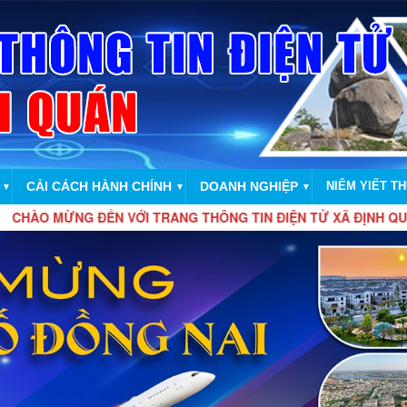
CẢI CÁCH HÀNH CHÍNH
DOANH NGHIỆP
NIÊM YIẾT T
▼
▼
▼
G ĐẾN VỚI TRANG THÔNG TIN ĐIỆN TỬ XÃ ĐỊNH QUÁN, THÀNH