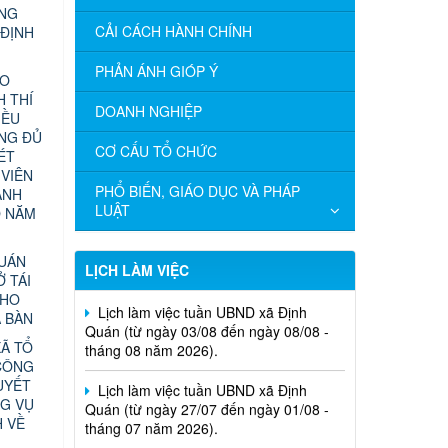
ỰNG
CẢI CÁCH HÀNH CHÍNH
 ĐỊNH
PHẢN ÁNH GIÓP Ý
ÁO
 THÍ
DOANH NGHIỆP
IỀU
ÔNG ĐỦ
CƠ CẤU TỔ CHỨC
ÉT
 VIÊN
PHỔ BIẾN, GIÁO DỤC VÀ PHÁP
ÀNH
LUẬT
O NĂM
QUÁN
LỊCH LÀM VIỆC
Lịch làm việc tuần UBND xã Định
Ở TÁI
Quán (từ ngày 03/08 đến ngày 08/08 -
CHO
tháng 08 năm 2026).
A BÀN
Ã TỔ
Lịch làm việc tuần UBND xã Định
CÔNG
Quán (từ ngày 27/07 đến ngày 01/08 -
UYẾT
tháng 07 năm 2026).
G VỤ
H VỀ
Lịch làm việc tuần UBND xã Định