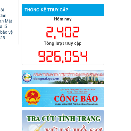
NGÀNH GIÁO DỤC VÀ ĐÀO TẠO XÃ
ội
THỐNG KÊ TRUY CẬP
ĐỊNH QUÁN NĂM HỌC 2025-2026
dân -
Hôm nay
an Mặt
ã tổ
2,402
 bảo vệ
025
Tổng lượt truy cập
926,054