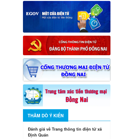
THĂM DÒ Ý KIẾN
Đánh giá về Trang thông tin điện tử xã
Định Quán