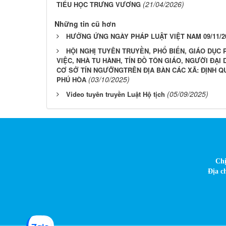
(21/04/2026)
TIỂU HỌC TRƯNG VƯƠNG
Những tin cũ hơn
HƯỞNG ỨNG NGÀY PHÁP LUẬT VIỆT NAM 09/11/2
HỘI NGHỊ TUYÊN TRUYỀN, PHỔ BIẾN, GIÁO DỤC
VIỆC, NHÀ TU HÀNH, TÍN ĐỒ TÔN GIÁO, NGƯỜI ĐẠI
CƠ SỞ TÍN NGƯỠNGTRÊN ĐỊA BÀN CÁC XÃ: ĐỊNH QU
(03/10/2025)
PHÚ HÒA
(05/09/2025)
Video tuyên truyền Luật Hộ tịch
Chị
Địa c