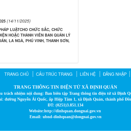
(14/11/2025)
025
 PHÁP LUẬTCHO CHỨC SẮC, CHỨC
 DIỆN HOẶC THÀNH VIÊN BAN QUẢN LÝ
ÁN, LA NGÀ, PHÚ VINH, THANH SƠN,
TRANG CHỦ
CẤU TRÚC TRANG
LIÊN HỆ
ĐĂNG NHẬP
TRANG THÔNG TIN ĐIỆN TỬ XÃ ĐỊNH QUÁN
u trách nhiệm nội dung: Ban biên tập Trang thông tin điện tử xã Định 
hỉ: đường Nguyễn Ái Quốc, ấp Hiệp Tâm 1, xã Định Quán, thành phố Đồ
ĐT: (0251)3.851.134
Website:http://dinhquan.dongnai.gov.vn
Email: ubnd-dinhquan@dongnai.gov.vn​