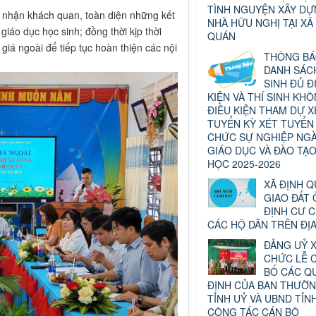
TÌNH NGUYỆN XÂY D
n nhận khách quan, toàn diện những kết
NHÀ HỮU NGHỊ TẠI XÃ
giáo dục học sinh; đồng thời kịp thời
QUÁN
giá ngoài để tiếp tục hoàn thiện các nội
THÔNG B
DANH SÁCH
SINH ĐỦ Đ
KIỆN VÀ THÍ SINH KH
ĐIỀU KIỆN THAM DỰ X
TUYỂN KỲ XÉT TUYỂN
CHỨC SỰ NGHIỆP NG
GIÁO DỤC VÀ ĐÀO TẠ
HỌC 2025-2026
XÃ ĐỊNH 
GIAO ĐẤT 
ĐỊNH CƯ 
CÁC HỘ DÂN TRÊN ĐỊ
ĐẢNG UỶ X
CHỨC LỄ 
BỐ CÁC Q
ĐỊNH CỦA BAN THƯỜN
TỈNH UỶ VÀ UBND TỈN
CÔNG TÁC CÁN BỘ