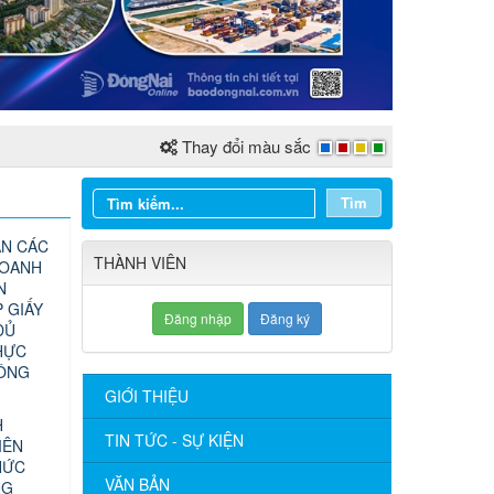
Thay đổi màu sắc
Tìm
N CÁC
THÀNH VIÊN
DOANH
N
 GIẤY
Đăng nhập
Đăng ký
ĐỦ
HỰC
CÔNG
GIỚI THIỆU
H
TIN TỨC - SỰ KIỆN
IÊN
HỨC
VĂN BẢN
NG