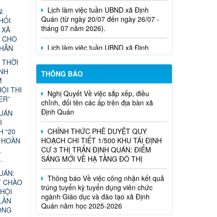
Quán (từ ngày 20/07 đến ngày 26/07 -
:
tháng 07 năm 2026).
HỐI
 XÃ
Lịch làm việc tuần UBND xã Định
N CHO
Quán (từ ngày 13/07 đến ngày 18/07 -
KHĂN
tháng 07 năm 2026).
 THỜI
ÁNH
THÔNG BÁO
Nghị Quyết Về việc sắp xếp, điều
M
chỉnh, đổi tên các ấp trên địa bàn xã
ỘI THI
Định Quán
ER”
CHÍNH THỨC PHÊ DUYỆT QUY
QUÁN
HOẠCH CHI TIẾT 1/500 KHU TÁI ĐỊNH
I
CƯ 3 THỊ TRẤN ĐỊNH QUÁN: ĐIỂM
H “20
SÁNG MỚI VỀ HẠ TẦNG ĐÔ THỊ
 HOÀN
,
Thông báo Về việc công nhận kết quả
.
trúng tuyển kỳ tuyển dụng viên chức
UÁN:
ngành Giáo dục và đào tạo xã Định
T CHÀO
Quán năm học 2025-2026
HỘI
LẦN
QUYẾT ĐỊNH VỀ VIỆC CÔNG NHẬN
ỘNG
KẾT QUẢ TUYỂN DỤNG VIÊN CHỨC