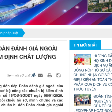
ục pháp luật
TIN MỚI NHẤT
ÀN ĐÁNH GIÁ NGOÀI
ỂM ĐỊNH CHẤT LƯỢNG
HƯỚNG DẪ
HỘ KINH 
DỊCH VỤ Ă
UỐNG NỘP HỒ SƠ CẤP
CHỨNG NHẬN CƠ SỞ 
Xem với cỡ chữ
ĐIỀU KIỆN AN TOÀN T
PHẨM QUA DỊCH VỤ 
g đón tiếp Đoàn đánh giá ngoài của
TRỰC TUYẾN
 sơ bộ công tác chuẩn bị kiểm định
h số 16/QĐ-SGDĐT ngày 08/01/2026.
ĐOÀN TÌN
 đối chiếu hồ sơ, minh chứng và các
NGUYỆN V
ể chuẩn bị đón Đoàn đánh giá ngoài
CỦA TỔ C
LEDD/PHÁP HOẠT ĐỘ