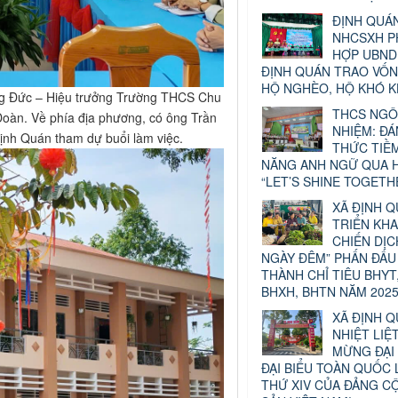
ĐỊNH QUÁN
NHCSXH P
HỢP UBND
ĐỊNH QUÁN TRAO VỐ
HỘ NGHÈO, HỘ KHÓ 
ng Đức – Hiệu trưởng Trường THCS Chu
THCS NGÔ
Đoàn. Về phía địa phương, có ông Trần
NHIỆM: Đ
ịnh Quán tham dự buổi làm việc.
THỨC TIỀ
NĂNG ANH NGỮ QUA H
“LET’S SHINE TOGETH
XÃ ĐỊNH 
TRIỂN KHA
CHIẾN DỊC
NGÀY ĐÊM” PHẤN ĐẤU
THÀNH CHỈ TIÊU BHYT
BHXH, BHTN NĂM 2025
XÃ ĐỊNH Q
NHIỆT LIỆ
MỪNG ĐẠI 
ĐẠI BIỂU TOÀN QUỐC 
THỨ XIV CỦA ĐẢNG C