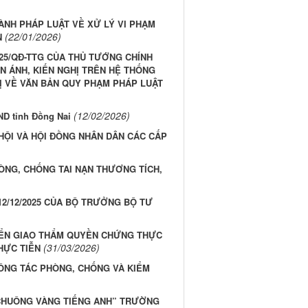
ÀNH PHÁP LUẬT VỀ XỬ LÝ VI PHẠM
(22/01/2026)
N
025/QĐ-TTG CỦA THỦ TƯỚNG CHÍNH
N ÁNH, KIẾN NGHỊ TRÊN HỆ THỐNG
HỊ VỀ VĂN BẢN QUY PHẠM PHÁP LUẬT
(12/02/2026)
D tỉnh Đồng Nai
HỘI VÀ HỘI ĐỒNG NHÂN DÂN CÁC CẤP
NG, CHỐNG TAI NẠN THƯƠNG TÍCH,
 12/12/2025 CỦA BỘ TRƯỞNG BỘ TƯ
UYỂN GIAO THẨM QUYỀN CHỨNG THỰC
(31/03/2026)
HỰC TIỄN
ÔNG TÁC PHÒNG, CHỐNG VÀ KIỂM
G CHUÔNG VÀNG TIẾNG ANH” TRƯỜNG