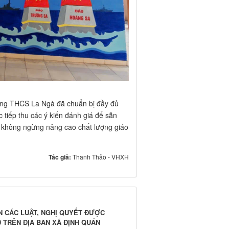
rường THCS La Ngà đã chuẩn bị đầy đủ
 tiếp thu các ý kiến đánh giá để sẵn
u không ngừng nâng cao chất lượng giáo
Tác giả:
Thanh Thảo - VHXH
N CÁC LUẬT, NGHỊ QUYẾT ĐƯỢC
 TRÊN ĐỊA BÀN XÃ ĐỊNH QUÁN