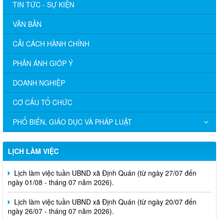
TIN TỨC - SỰ KIỆN
VĂN BẢN
CẢI CÁCH HÀNH CHÍNH
PHẢN ÁNH GIÓP Ý
DOANH NGHIỆP
CƠ CẤU TỔ CHỨC
PHỔ BIẾN, GIÁO DỤC VÀ PHÁP LUẬT
Lịch làm việc tuần UBND xã Định Quán (từ ngày 03/08 đến
ngày 08/08 - tháng 08 năm 2026).
LỊCH LÀM VIỆC
Lịch làm việc tuần UBND xã Định Quán (từ ngày 27/07 đến
ngày 01/08 - tháng 07 năm 2026).
Lịch làm việc tuần UBND xã Định Quán (từ ngày 20/07 đến
ngày 26/07 - tháng 07 năm 2026).