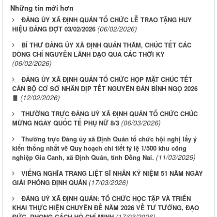
Những tin mới hơn
ĐẢNG ỦY XÃ ĐỊNH QUÁN TỔ CHỨC LỄ TRAO TẶNG HUY
(06/02/2026)
HIỆU ĐẢNG ĐỢT 03/02/2026
BÍ THƯ ĐẢNG ỦY XÃ ĐỊNH QUÁN THĂM, CHÚC TẾT CÁC
ĐỒNG CHÍ NGUYÊN LÃNH ĐẠO QUA CÁC THỜI KỲ
(06/02/2026)
ĐẢNG ỦY XÃ ĐỊNH QUÁN TỔ CHỨC HỌP MẶT CHÚC TẾT
CÁN BỘ CƠ SỞ NHÂN DỊP TẾT NGUYÊN ĐÁN BÍNH NGỌ 2026
(12/02/2026)
🧧
THƯỜNG TRỰC ĐẢNG UỶ XÃ ĐỊNH QUÁN TỔ CHỨC CHÚC
(06/03/2026)
MỪNG NGÀY QUỐC TẾ PHỤ NỮ 8/3
Thường trực Đảng ủy xã Định Quán tổ chức hội nghị lấy ý
kiến thống nhất về Quy hoạch chi tiết tỷ lệ 1/500 khu công
(11/03/2026)
nghiệp Gia Canh, xã Định Quán, tỉnh Đồng Nai.
VIẾNG NGHĨA TRANG LIỆT SĨ NHÂN KỶ NIỆM 51 NĂM NGÀY
(17/03/2026)
GIẢI PHÓNG ĐỊNH QUÁN
ĐẢNG UỶ XÃ ĐỊNH QUÁN: TỔ CHỨC HỌC TẬP VÀ TRIỂN
KHAI THỰC HIỆN CHUYÊN ĐỀ NĂM 2026 VỀ TƯ TƯỞNG, ĐẠO
(17/03/2026)
ĐỨC, PHONG CÁCH HỒ CHÍ MINH