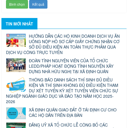
TIN MỚI NHẤT
HƯỚNG DẪN CÁC HỘ KINH DOANH DỊCH VỤ ĂN
UỐNG NỘP HỒ SƠ CẤP GIẤY CHỨNG NHẬN CƠ
SỞ ĐỦ ĐIỀU KIỆN AN TOÀN THỰC PHẨM QUA
DỊCH VỤ CÔNG TRỰC TUYẾN
ĐOÀN TÌNH NGUYỆN VIÊN CỦA TỔ CHỨC
LEDD/PHÁP HOẠT ĐỘNG TÌNH NGUYỆN XÂY
DỰNG NHÀ HỮU NGHỊ TẠI XÃ ĐỊNH QUÁN
THÔNG BÁO DANH SÁCH THÍ SINH ĐỦ ĐIỀU
KIỆN VÀ THÍ SINH KHÔNG ĐỦ ĐIỀU KIỆN THAM
DỰ XÉT TUYỂN KỲ XÉT TUYỂN VIÊN CHỨC SỰ
NGHIỆP NGÀNH GIÁO DỤC VÀ ĐÀO TẠO NĂM HỌC 2025-
2026
XÃ ĐỊNH QUÁN GIAO ĐẤT Ở TÁI ĐỊNH CƯ CHO
CÁC HỘ DÂN TRÊN ĐỊA BÀN
ĐẢNG UỶ XÃ TỔ CHỨC LỄ CÔNG BỐ CÁC