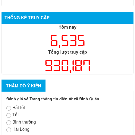
THỐNG KÊ TRUY CẬP
Hôm nay
6,535
Tổng lượt truy cập
930,187
THĂM DÒ Ý KIẾN
Đánh giá về Trang thông tin điện tử xã Định Quán
Rất tốt
Tốt
Bình thường
Hài Lòng