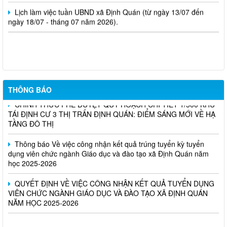
Lịch làm việc tuần UBND xã Định Quán (từ ngày 13/07 đến
ngày 18/07 - tháng 07 năm 2026).
Nghị Quyết Về việc sắp xếp, điều chỉnh, đổi tên các ấp trên địa
bàn xã Định Quán
THÔNG BÁO
CHÍNH THỨC PHÊ DUYỆT QUY HOẠCH CHI TIẾT 1/500 KHU
TÁI ĐỊNH CƯ 3 THỊ TRẤN ĐỊNH QUÁN: ĐIỂM SÁNG MỚI VỀ HẠ
TẦNG ĐÔ THỊ
Thông báo Về việc công nhận kết quả trúng tuyển kỳ tuyển
dụng viên chức ngành Giáo dục và đào tạo xã Định Quán năm
học 2025-2026
QUYẾT ĐỊNH VỀ VIỆC CÔNG NHẬN KẾT QUẢ TUYỂN DỤNG
VIÊN CHỨC NGÀNH GIÁO DỤC VÀ ĐÀO TẠO XÃ ĐỊNH QUÁN
NĂM HỌC 2025-2026