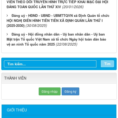
VIÊN THEO DÕI TRUYỀN HÌNH TRỰC TIẾP KHAI MẠC ĐẠI HỘI
(20/01/2026)
ĐẢNG TOÀN QUỐC LẦN THỨ XIV
Đảng uỷ - HĐND - UBND - UBMTTQVN xã Định Quán tổ chức
HỘI NGHỊ ĐIỂN HÌNH TIÊN TIẾN XÃ ĐỊNH QUÁN LẦN THỨ I
(30/08/2025)
(2025-2030)
Đảng uỷ - Hội đồng nhân dân - Uỷ ban nhân dân - Uỷ ban
Mặt trận Tổ quốc Việt Nam xã tổ chức Ngày hội toàn dân bảo
(22/08/2025)
vệ an ninh Tổ quốc năm 2025
Tìm
THÀNH VIÊN
Đăng nhập
Đăng ký
GIỚI THIỆU