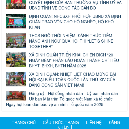
QUYẾT ĐỊNH CỦA BAN THƯỜNG VỤ TỈNH UỶ VÀ
UBND TỈNH VỀ CÔNG TÁC CÁN BỘ
ĐỊNH QUÁN: NHCSXH PHỐI HỢP UBND XÃ ĐỊNH
QUÁN TRAO VỐN CHO HỘ NGHÈO, HỘ KHÓ
KHĂN
THCS NGÔ THỜI NHIỆM: ĐÁNH THỨC TIỀM
NĂNG ANH NGỮ QUA HỘI THI “LET’S SHINE
TOGETHER”
XÃ ĐỊNH QUÁN TRIỂN KHAI CHIẾN DỊCH “20
NGÀY ĐÊM” PHẤN ĐẤU HOÀN THÀNH CHỈ TIÊU
BHYT, BHXH, BHTN NĂM 2025.
XÃ ĐỊNH QUÁN: NHIỆT LIỆT CHÀO MỪNG ĐẠI
HỘI ĐẠI BIỂU TOÀN QUỐC LẦN THỨ XIV CỦA
ĐẢNG CỘNG SẢN VIỆT NAM!
Đảng uỷ - Hội đồng nhân dân - Uỷ ban nhân dân -
Uỷ ban Mặt trận Tổ quốc Việt Nam xã tổ chức
Ngày hội toàn dân bảo vệ an ninh Tổ quốc năm 2025
TRANG CHỦ
CẤU TRÚC TRANG
LIÊN HỆ
ĐĂNG
NHẬP