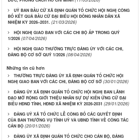
UỶ BAN BẦU CỬ XÃ ĐỊNH QUÁN TỔ CHỨC HỘI NGHỊ CÔNG
BỐ KẾT QUẢ BẦU CỬ ĐẠI BIỂU HỘI ĐỒNG NHÂN DÂN XÃ
(21/03/2026)
NHIỆM KỲ 2026–2031.
HỘI NGHỊ GIAO BAN VỚI CÁC CHI BỘ ẤP TRONG QUÝ
(07/04/2026)
1/2026
HỘI NGHỊ GIAO THƯỜNG TRỰC ĐẢNG ỦY VỚI CÁC CHI,
(08/04/2026)
ĐẢNG BỘ CƠ SỞ QUÝ 1/2026
Những tin cũ hơn
THƯỜNG TRỰC ĐẢNG ỦY XÃ ĐỊNH QUÁN TỔ CHỨC HỘI
(30/01/2026)
NGHỊ GIAO BAN VỚI CÁC CHI, ĐẢNG BỘ CƠ SỞ
ĐẢNG ỦY XÃ ĐỊNH QUÁN TỔ CHỨC HỘI NGHỊ BAN LÃNH
ĐẠO MỞ RỘNG GIỚI THIỆU NHÂN SỰ DỰ KIẾN ỨNG CỬ ĐẠI
(29/01/2026)
BIỂU HĐND TỈNH, HĐND XÃ NHIỆM KỲ 2026-2031
ĐẢNG UỶ XÃ TỔ CHỨC LỄ CÔNG BỐ CÁC QUYẾT ĐỊNH
CỦA BAN THƯỜNG VỤ TỈNH UỶ VÀ UBND TỈNH VỀ CÔNG TÁC
(20/01/2026)
CÁN BỘ
ĐẢNG ỦY XÃ ĐỊNH QUÁN TỔ CHỨC CHO CÁN BỘ, ĐẢNG