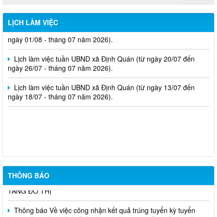
ngày 08/08 - tháng 08 năm 2026).
LỊCH LÀM VIỆC
Lịch làm việc tuần UBND xã Định Quán (từ ngày 27/07 đến
ngày 01/08 - tháng 07 năm 2026).
Lịch làm việc tuần UBND xã Định Quán (từ ngày 20/07 đến
ngày 26/07 - tháng 07 năm 2026).
Lịch làm việc tuần UBND xã Định Quán (từ ngày 13/07 đến
ngày 18/07 - tháng 07 năm 2026).
Nghị Quyết Về việc sắp xếp, điều chỉnh, đổi tên các ấp trên địa
bàn xã Định Quán
CHÍNH THỨC PHÊ DUYỆT QUY HOẠCH CHI TIẾT 1/500 KHU
THÔNG BÁO
TÁI ĐỊNH CƯ 3 THỊ TRẤN ĐỊNH QUÁN: ĐIỂM SÁNG MỚI VỀ HẠ
TẦNG ĐÔ THỊ
Thông báo Về việc công nhận kết quả trúng tuyển kỳ tuyển
dụng viên chức ngành Giáo dục và đào tạo xã Định Quán năm