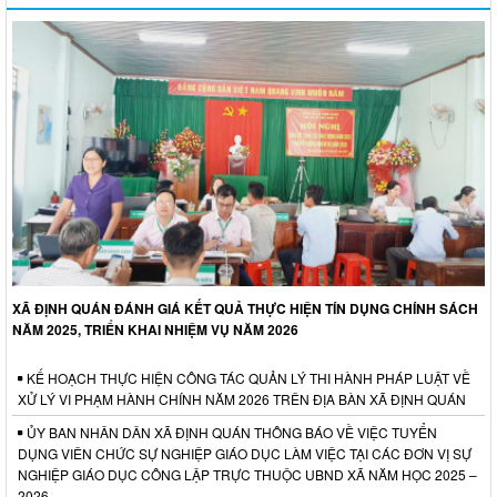
XÃ ĐỊNH QUÁN ĐÁNH GIÁ KẾT QUẢ THỰC HIỆN TÍN DỤNG CHÍNH SÁCH
NĂM 2025, TRIỂN KHAI NHIỆM VỤ NĂM 2026
KẾ HOẠCH THỰC HIỆN CÔNG TÁC QUẢN LÝ THI HÀNH PHÁP LUẬT VỀ
XỬ LÝ VI PHẠM HÀNH CHÍNH NĂM 2026 TRÊN ĐỊA BÀN XÃ ĐỊNH QUÁN
ỦY BAN NHÂN DÂN XÃ ĐỊNH QUÁN THÔNG BÁO VỀ VIỆC TUYỂN
DỤNG VIÊN CHỨC SỰ NGHIỆP GIÁO DỤC LÀM VIỆC TẠI CÁC ĐƠN VỊ SỰ
NGHIỆP GIÁO DỤC CÔNG LẬP TRỰC THUỘC UBND XÃ NĂM HỌC 2025 –
2026.