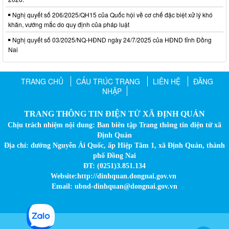
Nghị quyết số 206/2025/QH15 của Quốc hội về cơ chế đặc biệt xử lý khó
khăn, vướng mắc do quy định của pháp luật
Nghị quyết số 03/2025/NQ-HĐND ngày 24/7/2025 của HĐND tỉnh Đồng
Nai
TRANG CHỦ
CẤU TRÚC TRANG
LIÊN HỆ
ĐĂNG
NHẬP
TRANG THÔNG TIN ĐIỆN TỬ XÃ ĐỊNH QUÁN
Chịu trách nhiệm nội dung: Ban biên tập Trang thông tin điện tử xã
Định Quán
Địa chỉ: đường Nguyễn Ái Quốc, ấp Hiệp Tâm 1, xã Định Quán, thành
phố Đồng Nai
ĐT: (0251)3.851.134
Website:http://dinhquan.dongnai.gov.vn
Email: ubnd-dinhquan@dongnai.gov.vn​