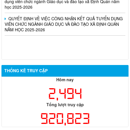
học 2025-2026
QUYẾT ĐỊNH VỀ VIỆC CÔNG NHẬN KẾT QUẢ TUYỂN DỤNG
VIÊN CHỨC NGÀNH GIÁO DỤC VÀ ĐÀO TẠO XÃ ĐỊNH QUÁN
NĂM HỌC 2025-2026
THỐNG KÊ TRUY CẬP
Hôm nay
2,494
Tổng lượt truy cập
920,823