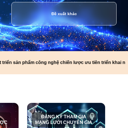
Đề xuất khác
ản phẩm công nghệ chiến lược ưu tiên triển khai năm 202
ĐĂNG KÝ THAM GIA
ƯỢC
MẠNG LƯỚI CHUYÊN GIA