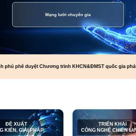
Mạng lưới chuyên gia
 phê duyệt Chương trình KHCN&ĐMST quốc gia phát triển s
ĐỀ XUẤT
TRIỂN KHAI
 KIẾN, GIẢI PHÁP
CÔNG NGHỆ CHIẾN L