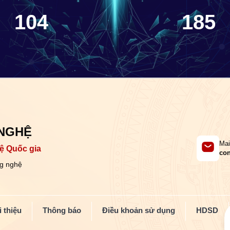
104
185
 NGHỆ
Mai
ệ Quốc gia
con
g nghệ
 thiệu
Thông báo
Điều khoản sử dụng
HDSD