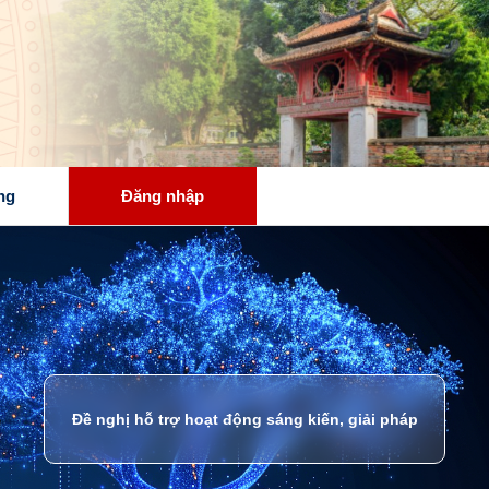
ng
Đăng nhập
Đề nghị hỗ trợ hoạt động sáng kiến, giải pháp