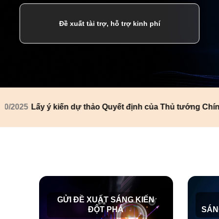
Đề xuất tài trợ, hỗ trợ kinh phí
5
Lấy ý kiến dự thảo Quyết định của Thủ tướng Chính phủ
GỬI ĐỀ XUẤT SÁNG KIẾN
ĐỘT PHÁ
SÁNG