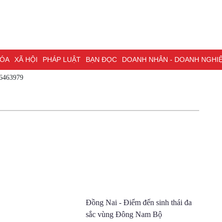
A
XÃ HỘI
PHÁP LUẬT
BẠN ĐỌC
DOANH NHÂN - DOANH NGHIỆP
K
 - 0786463979
NG NAI & NGHỊ QUYẾT 57
LAO ĐỘNG - CÔNG ĐOÀN
PHÓNG SỰ
PHỎ
I HỘI ĐẠI BIỂU TOÀN QUỐC LẦN THỨ XIV CỦA ĐẢNG
ĐỢT THI ĐUA ĐẶC
Ðồng Nai - Ðiểm đến sinh thái
đa sắc vùng Ðông Nam Bộ